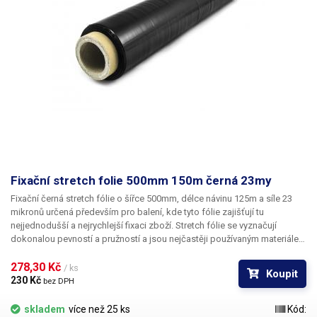
Fixační stretch folie 500mm 150m černá 23my
Fixační černá stretch fólie o šířce 500mm, délce návinu 125m a síle 23
mikronů
určená především pro balení, kde tyto fólie zajišťují tu
nejjednodušší a nejrychlejší fixaci zboží. Stretch fólie se vyznačují
dokonalou pevností a pružností a jsou nejčastěji používaným materiálem
při balení zboží, jednotlivých krabic nebo k paletizaci. Fólie je
mechanicky odolná, zabraňuje poškrábání produktů - například lesklé
278,30 Kč 
/ ks
Koupit
kovové plochy, sklo. Vhodná také na fixování krabic k sobě nebo balení
230 Kč 
bez DPH
jednotlivého zboží. Nejideálnější prostředek pro balení palet (spolu s
páskováním). Ve více vrstvách poskytuje fólie důležitou ochranu proti
skladem
více než 25 ks
Kód: