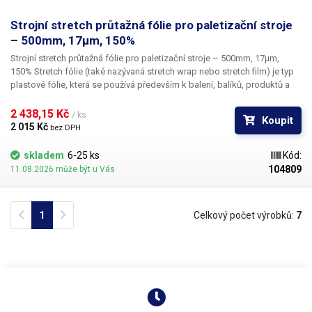
Strojní stretch průtažná fólie pro paletizační stroje
– 500mm, 17µm, 150%
Strojní stretch průtažná fólie pro paletizační stroje – 500mm, 17µm,
150%
Stretch fólie (také nazývaná stretch wrap nebo stretch film) je typ
plastové fólie, která se používá především k balení, balíků, produktů a
palet. Má široké uplatnění v logistice, skladování a přepravě, protože
umožňuje efektivně a bezpečně stabilizovat náklad a chránit jej před
2 438,15 Kč 
/ ks
Koupit
poškozením, prachem a vlhkostí. Fólie je určena do především do
2 015 Kč 
bez DPH
ovinovacích strojů na palety a větší balíky. Fólie o šířce 500mm a návinu
1800m je navinuta na papírové dutince s vnitřním průměrem 76mm, její
skladem
6-25 ks
Kód:
průtažnost je až 150% to znamená, že metr
fólie lze natáhnout na délku
104809
11.08.2026 může být u Vás
až 2,5m.
Stretch fólie je vyrobena z polyetylenu (PE), konkrétně z
lineárního nízkohustotního polyetylenu (LLDPE). Tento materiál je vysoce
flexibilní, má vysokou pružnost a pevnost v tahu. Fólie není určena pro
Previous
Next
1
Celkový počet výrobků:
7
balení potravin. Tolerance rozměrů +/- 10%
Balení:
fólie 500mm, návin
1800m