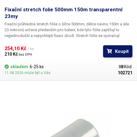
Fixační stretch folie 500mm 150m transparentní
23my
Fixační průhledná stretch fólie o šířce 500mm, délce návinu 150m a síle
23 mikronů
určená především pro balení, kde tyto fólie zajišťují tu
nejjednodušší a nejrychlejší fixaci zboží. Stretch fólie se vyznačují
dokonalou pevností a pružností a jsou nejčastěji používaným materiálem
při balení zboží, jednotlivých krabic nebo k paletizaci. Fólie je
254,10 Kč 
/ ks
Koupit
mechanicky odolná, zabraňuje poškrábání produktů - například lesklé
210 Kč 
bez DPH
kovové plochy, sklo. Vhodná také na fixování krabic k sobě nebo balení
jednotlivého zboží. Nejidealnější prostředek pro balení palet (spolu s
skladem
6-25 ks
Kód:
páskováním). Ve více vrstvách poskytuje fólie důležitou ochranu proti
102721
11.08.2026 může být u Vás
mechanickému poškození. Stretch fólie není třeba svařovat ani lepit,
jednotlivé vrstvy k sobě samy přilnou a drží na svém místě.