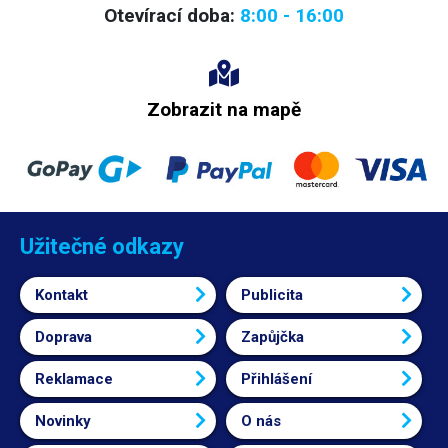
Otevírací doba:
8:00 - 16:00
Zobrazit na mapě
Užitečné odkazy
Kontakt
Publicita
Doprava
Zapůjčka
Reklamace
Přihlášení
Novinky
O nás