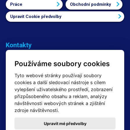
Práce
Obchodní podmínky
Upravit Cookie předvolby
Kontakty
Obchodní oddělení Reklamace
Používáme soubory cookies
+420 603 357 606 +420 605 234 204
info@hotair.cz
Tyto webové stránky používají soubory
Fakturační a expediční oddělení
cookies a další sledovací nástroje s cílem
+420 605 259 759
(Po–Pá: 7:30 – 15:00)
vylepšení uživatelského prostředí, zobrazení
přizpůsobeného obsahu a reklam, analýzy
Technické oddělení
návštěvnosti webových stránek a zjištění
+420 603 355 085
(Po–Pá: 8:00 – 16:00)
zdroje návštěvnosti.
servis@hotair.cz
Výdej zboží (Ostrava): Po-Pá: 8:00 - 16:00
Upravit mé předvolby
Platba jen v hotovosti