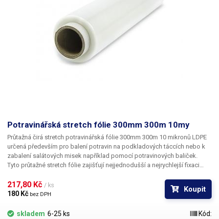
Potravinářská stretch fólie 300mm 300m 10my
Průtažná čirá stretch potravinářská fólie 300mm 300m 10 mikronů LDPE
určená především
pro balení potravin
na podkladových táccích nebo k
zabalení salátových misek například pomocí potravinových baliček.
Tyto průtažné stretch fólie zajišťují nejjednodušší a nejrychlejší fixaci
zboží. Fólie vynikají poměrně vysokou mechanickou odolností, díky své
dokonalé průhlednosti zachovávají vzhled zabalených potravin a chrání
217,80 Kč 
/ ks
Koupit
je proti vysušení a rychlé oxidaci. Tyto potravinářské fólie není třeba
180 Kč 
bez DPH
svařovat, jednotlivé vrstvy k sobě samy přilnou a drží na svém místě.
Fólie jsou vyrobeny v česku a
mají potravinářský atest
(na vyžádání).
skladem
6-25 ks
Kód: