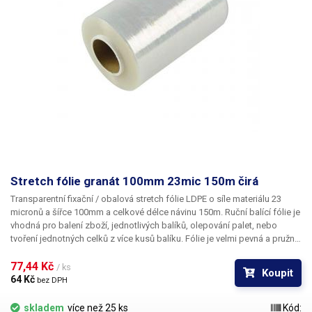
Stretch fólie granát 100mm 23mic 150m čirá
Transparentní fixační / obalová stretch fólie LDPE o síle materiálu 23
micronů a šířce 100mm a celkové délce návinu 150m.
Ruční balící fólie je
vhodná pro balení zboží, jednotlivých balíků, olepování palet, nebo
tvoření jednotných celků z více kusů balíku. Fólie je velmi pevná a pružná,
velmi těžko se dá roztrhnout, avšak pro pohodlné rozdělání balíků stačí
fólii rozříznout lámacím nožem či nůžkami. Fólie je výborná také pro
77,44 Kč 
/ ks
Koupit
balení nejrůznějších dílů, materiálů a zboží při skladování a převozu,
64 Kč 
bez DPH
obalením výrobku do fólie zabráníte jeho poškrábání. Například kovové,
hliníkové díly, sklo, dřevo, plasty apod.
skladem
více než 25 ks
Kód: