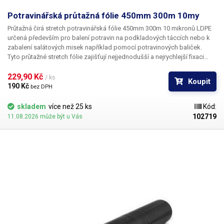
Potravinářská průtažná fólie 450mm 300m 10my
Průtažná čirá stretch potravinářská fólie 450mm 300m 10 mikronů LDPE
určená především
pro balení potravin
na podkladových táccích nebo k
zabalení salátových misek například pomocí potravinových baliček.
Tyto průtažné stretch fólie zajišťují nejjednodušší a nejrychlejší fixaci
zboží. Fólie vynikají poměrně vysokou mechanickou odolností, díky své
dokonalé průhlednosti zachovávají vzhled zabalených potravin a chrání
229,90 Kč 
/ ks
Koupit
je proti vysušení a rychlé oxidaci. Tyto potravinářské fólie není třeba
190 Kč 
bez DPH
svařovat, jednotlivé vrstvy k sobě samy přilnou a drží na svém místě.
Fólie jsou vyrobeny v česku a
mají potravinářský atest
(na výžádání).
skladem
více než 25 ks
Kód:
102719
11.08.2026 může být u Vás