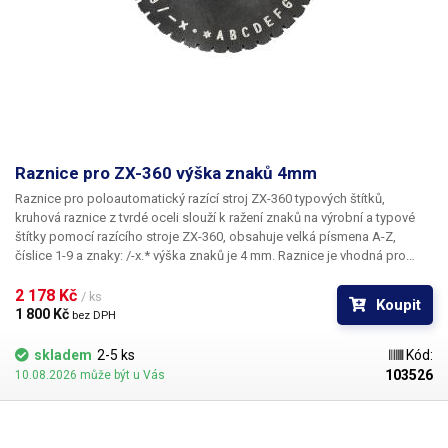
Raznice pro ZX-360 výška znaků 4mm
Raznice pro poloautomatický razící stroj ZX-360 typových štítků,
kruhová raznice z tvrdé oceli slouží k ražení znaků na výrobní a typové
štítky pomocí razícího stroje ZX-360, obsahuje velká písmena A-Z,
číslice 1-9 a znaky: /-x.* výška znaků je 4 mm. Raznice je vhodná pro
ražbu do hliníku, oceli, mědi, plastů, dřeva a kůže.
2 178 Kč 
/ ks
Koupit
1 800 Kč 
bez DPH
skladem
2-5 ks
Kód:
103526
10.08.2026 může být u Vás