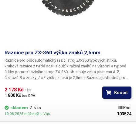
Raznice pro ZX-360 výška znaků 2,5mm
Raznice pro poloautomatický razící stroj ZX-360 typových štítků,
kruhová raznice z tvrdé oceli slouží k ražení znaků na výrobní a typové
štítky pomocí razícího stroje ZX-360, obsahuje velká písmena A-Z,
číslice 1-9 a znaky: /-x.* výška znaků je 2,5mm. Raznice je vhodná pro
ražbu do hliníku, oceli, mědi, plastů, dřeva a kůže.
2 178 Kč 
/ ks
Koupit
1 800 Kč 
bez DPH
skladem
2-5 ks
Kód:
103524
10.08.2026 může být u Vás