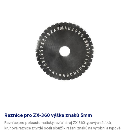
Raznice pro ZX-360 výška znaků 5mm
Raznice pro poloautomatický razící stroj ZX-360 typových štítků,
kruhová raznice z tvrdé oceli slouží k ražení znaků na výrobní a typové