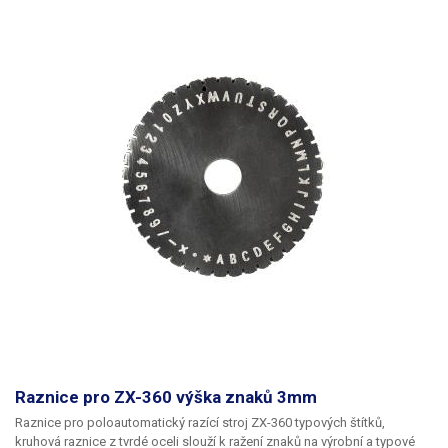
Raznice pro ZX-360 výška znaků 3mm
Raznice pro poloautomatický razící stroj ZX-360 typových štítků,
kruhová raznice z tvrdé oceli slouží k ražení znaků na výrobní a typové