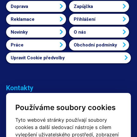
Doprava
Zapůjčka
Reklamace
Přihlášení
Novinky
O nás
Práce
Obchodní podmínky
Upravit Cookie předvolby
Kontakty
Obchodní oddělení Reklamace
Používáme soubory cookies
+420 603 357 606 +420 605 234 204
info@hotair.cz
Tyto webové stránky používají soubory
Fakturační a expediční oddělení
cookies a další sledovací nástroje s cílem
+420 605 259 759
(Po–Pá: 7:30 – 15:00)
vylepšení uživatelského prostředí, zobrazení