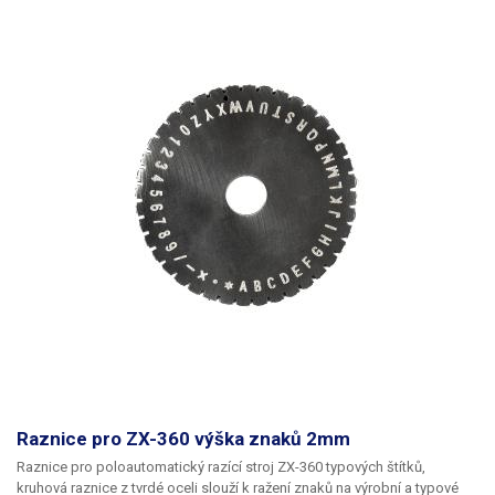
kontaktujte naše obchodní oddělení.
Obsah balení:
řídící jednotka,
k posunu dojde zatažením páčky na razícím stroji, každé další zatažení
mikroúderová pistole, 2x karbidová jehla, 5m kabel na propojení pistole
páky opakuje nastavený posun, takto lze tisknout úhledná slova s
a řídící jednotky, hadice 6mm 2m, napájecí kabel 230V USB kabel,
přesně definovanými mezerami bez neustálého přestavování posunu
software Thor X6 v anglickém jazyce.
osy X. Nad křížovým stolem je umístěn razící mechanizmus pro kruhové
raznice, v naší nabídce naleznete na výběr hned několik velikostí raznic
se znaky od 2-6mm, k uchycení raznice do razícího mechanizmu stačí
povolit a po nasazení raznice přitáhnout páku, není potřeba žádné
nářadí. Kruhová raznice je pak v držáku razícího mechanizmu otočná, po
otočení na požadované písmeno dochází k automaticky k aretaci
pomocí kuličky s pružinou, aby se při samotné ražbě nemohla raznice
samovolně otáčet. Následně pak stačí otočit raznici na požadovaný
znak a úderem rukou či gumovou paličkou do horní části mechanizmu
dojde k vyražení znaku do hliníkového či ocelového plechu. Pro vyražení
znaku není potřeba vyvinout velkou sílu, razit jde snadno bez velké
námahy. Celý razící stroj je koncipován tak aby práce s ním byla
jednoduchá a mohl jej obsluhovat každý.
Součástí balení je kruhová
raznice s výškou písmen 4mm.
Obsah balení: Poloautomatický razící
stroj ZX-360, 2x magnet., raznice s výškou písmen 4mm.
Raznice pro ZX-360 výška znaků 2mm
Raznice pro poloautomatický razící stroj ZX-360 typových štítků,
kruhová raznice z tvrdé oceli slouží k ražení znaků na výrobní a typové