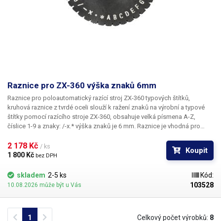
Raznice pro ZX-360 výška znaků 6mm
Raznice pro poloautomatický razící stroj ZX-360 typových štítků,
kruhová raznice z tvrdé oceli slouží k ražení znaků na výrobní a typové
štítky pomocí razícího stroje ZX-360, obsahuje velká písmena A-Z,
číslice 1-9 a znaky: /-x.* výška znaků je 6 mm. Raznice je vhodná pro
ražbu do hliníku, oceli, mědi, plastů, dřeva a kůže.
2 178 Kč 
/ ks
Koupit
1 800 Kč 
bez DPH
skladem
2-5 ks
Kód:
103528
10.08.2026 může být u Vás
Previous
Next
1
Celkový počet výrobků:
8