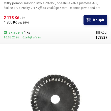
štítky pomocí razícího stroje ZX-360, obsahuje velká písmena A-Z,
číslice 1-9 a znaky: /-x.* výška znaků je 5 mm. Raznice je vhodná pro
ražbu do hliníku, oceli, mědi, plastů, dřeva a kůže.
2 178 Kč 
/ ks
Koupit
1 800 Kč 
bez DPH
skladem
1 ks
Kód:
103527
10.08.2026 může být u Vás