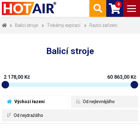
0
Balicí stroje
Tiskárny expirací
Razící zařízení
Balicí stroje
2 178,00 Kč
60 863,00 Kč
 Výchozí řazení
 Od nejlevnějšího
 Od nejdražšího