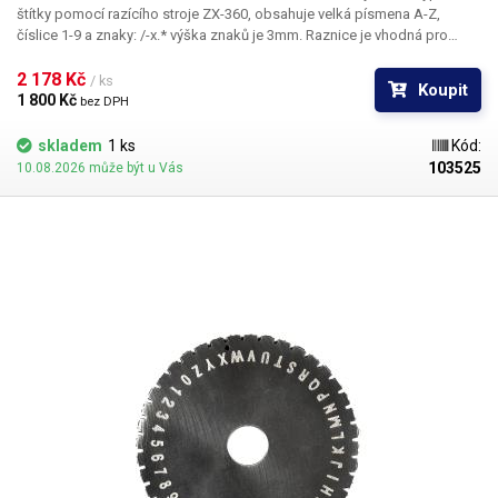
štítky pomocí razícího stroje ZX-360, obsahuje velká písmena A-Z,
číslice 1-9 a znaky: /-x.* výška znaků je 3mm. Raznice je vhodná pro
ražbu do hliníku, oceli, mědi, plastů, dřeva a kůže.
2 178 Kč 
/ ks
Koupit
1 800 Kč 
bez DPH
skladem
1 ks
Kód:
103525
10.08.2026 může být u Vás