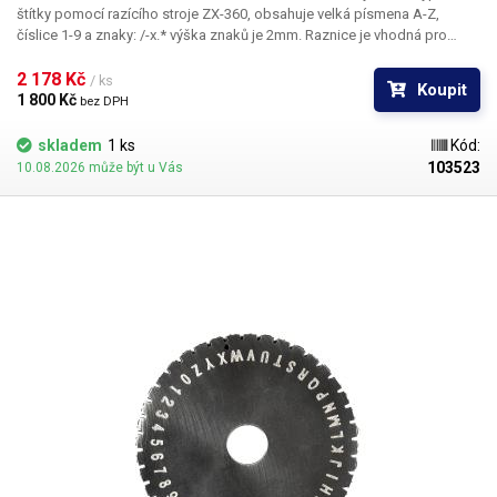
štítky pomocí razícího stroje ZX-360, obsahuje velká písmena A-Z,
číslice 1-9 a znaky: /-x.* výška znaků je 2mm. Raznice je vhodná pro
ražbu do hliníku, oceli, mědi, plastů, dřeva a kůže.
2 178 Kč 
/ ks
Koupit
1 800 Kč 
bez DPH
skladem
1 ks
Kód:
103523
10.08.2026 může být u Vás