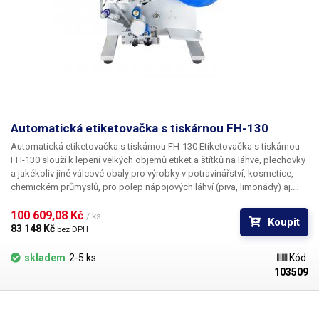
Automatická etiketovačka s tiskárnou FH-130
Automatická etiketovačka s tiskárnou FH-130 Etiketovačka s tiskárnou
FH-130 slouží k lepení velkých objemů etiket a štítků na láhve, plechovky
a jakékoliv jiné válcové obaly pro výrobky v potravinářství, kosmetice,
chemickém průmyslů, pro polep nápojových láhví (piva, limonády) aj.
Díky integrované tiskárně umí etiketovačka při lepení zároveň tisknout
expirační data, šarže, kódy a jiné texty přímo na etiketu. Zakoupením FH-
100 609,08 Kč 
/ ks
Koupit
130 tak získáte funkce dvou zařízení v jednom. Etiketovačka je vhodná
83 148 Kč 
bez DPH
pro láhve o průměru 20-125mm s výškou 20-300mm. Pomocí FH-130
zvládnete potisknout a polepit až 40 etiket za minutu. Etiketovačka FH-
skladem
2-5 ks
Kód:
130 si poradí s různými etiketami Etiketovací stroj si poradí s etiketami o
103509
šířce 10-130mm a délce 20-400mm. Pro zobrazení veškerých informací o
polepu včetně nastavených parametrů slouží velký modře podsvícený
displej, kolem displeje se pak nachází tlačítka pro nastavení parametrů.