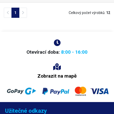
kde může být kdykoliv odtržen, prázdný liner tak nepřekáží při samotném
lepení etiket. Aplikátor etiket pracuje na podobném principu jako kleště
Previous
Next
1
Celkový počet výrobků:
12
značky TOWA. Kleště jsou hojně využívány pro ruční označování zboží a
balíku ve skladech, expedicích, obchodech a e-shopech. Označovaní
pomocí tohoto typu aplikátoru je velmi jednoduché a rychlé, výměna
kotouče s etiketami zabere doslova pár sekund a zvládne ji každý.
Kleště jsou vyrobeny z kvalitního tvrdého plastu, rukojeť je ergonomicky
tvarovaná, práce s kleštěmi je tak pohodlná a neúnavná po celý pracovní
den. Rukojeť je opatřena bezpečnostním poutkem, které brání
vyklouznutí a pádu kleští na zem.
Otevírací doba:
8:00 - 16:00
Zobrazit na mapě
Užitečné odkazy