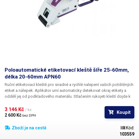
Poloautomatické etiketovací kleště šíře 25-60mm,
délka 20-60mm APN60
Ruční etiketovací kleště pro snadné a rychlé nalepení vašich potištěných
etiket a nálepek.
Aplikátor umí automaticky detekovat okraj etikety a
oddělí jej od podkladového materiálu. Stlačením rukojeti kleští dojde k
posunu materiálu a odejmutí etikety přes odnímací hranu.
Kleště jsou
vhodné pro etikety o šířce 25-60mm s délkou etikety 20-60mm
, délka
3 146 Kč 
/ ks
Koupit
etikety je nastavitelná posuvným mechanizmem s adjustací na zadní
2 600 Kč 
bez DPH
straně kleští. Trn na který je nasazen kotouč s etiketami má průměr
24mm, kleště jsou tedy vhodné na kotouče s vnitřním průměrem 25mm a
Zboží je na cestě
Kód:
vyšším, maximální vnější průměr kotouče je 110mm. Zbylý podkladový
103559
materiál (liner) je po odlepení automaticky naváděn do zadní části kleští,