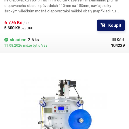
na olepovačku T801 / T801 TTR dojde k zvětšení maximálního průměr
olepovaného obalu z původních 110mm na 150mm, navíc je díky
širokým válečkům možné olepovat také měkké obaly (například PET
láhve). Kit se skládá ze dvou ramen, které stačí přišroubovat na místo
původního ramene, výměna je velmi jednoduchá.
6 776 Kč 
Obsah balení:
KIT pro
/ ks
Koupit
olepovačky XL-T801/TTR
5 600 Kč 
bez DPH
skladem
2-5 ks
Kód:
104229
11.08.2026 může být u Vás