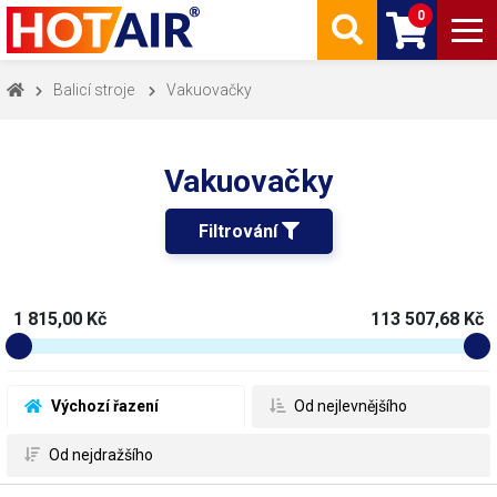
0
Balicí stroje
Vakuovačky
Vakuovačky
Filtrování 
1 815,00 Kč
113 507,68 Kč
 Výchozí řazení
 Od nejlevnějšího
 Od nejdražšího