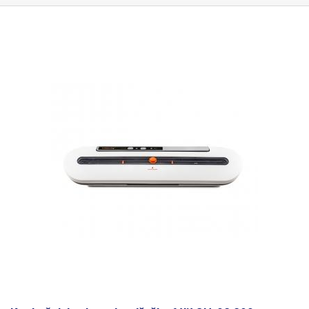
hadička pro připojení externích adaptérů, dva externí adaptéry pro láhev
fóliemi, její čelisti umí vytvořit svár o
maximální délce 295mm
. Stačí
a sklenice 80-110mm.
pouze otevřený konec sáčku vložit do vakuovací komory, uzavřít víko a
zmáčknout tlačítko pro zahájení vakuování. Po vytvoření vákua se pytlík
automaticky svaří. Proces lze kdykoliv přerušit. Vakukovačka je vhodná
především pro vakuování masa, ryb, zeleniny, ovoce, svačin a sypkých
směsí ztrácející svoje aroma - čaje, kávy. Vakuovat lze mimo potravin i
jiné předměty.
Zavakuované sáčky jsou vhodné pro vaření
metodou Sous-Vide. Vakuovačka jde použít se všemi rozměry našich
vakuovacích sáčků, jelikož vakuovací sáček o šířce 300mm má již z
výroby svařené 6mm okraje z každé strany a celková šířka sáčků bez
okrajů je 288mm.
Celková délka přívodního kabelu: 135cm. Tloušťka
svařovaných fólií: 0,10 - 0,29mm (100 - 290μ). Doba vakuování: cca.
20 sekund (v závislosti na velikosti svařovacího sáčku) Interval mezi
jednotlivými cykly: 40s. Neskladujte vakuovačku s uzamčeným víkem.
Dlouhodobá komprese těsnící gumy může způsobit její netěsnost.