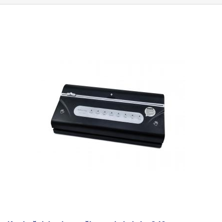
nastavené časové sekvence odsávání dojde ke svaření konce sáčku dle
nastavené intenzity v závislosti na tloušťce svařovaného materiálu. Po
svaření zůstane chvíli komora uzavřena a v tomto krátkém momentu
dojde k ochlazení svaru, aby nedošlo k jeho poškození. Po vytvrzení
dojde k napuštění vzduchu zpět do komory a právě v této fázi dojde k
viditelnému smrštění sáčků vlivem rozdílu tlaků. Po napuštění vzduchu
do komory se víko automaticky otevře. Tato komorová svářečka
disponuje plynovým pístem, který otvírá víko více plynuleji, než je tomu u
jiných modelů disponujících pouze vratnou pružinou, která má tendenci
víko "vystřelit". Tato stolní komorová svářečka je svým objemem komory
určená především pro svařování jednoho či dvou vakuových sáčků v
jednom cyklu. Komora vakuové baličky DF250-C má vnitřní rozměry 274
(š) x 230 (v) x 60 (h) mm.
Svařovací lišta má aktivní délku 25cm a šířku
svaru 7,5mm.
Vakuová balička DF250-C umožnuje nastavení času
odsávání vzduchu a délku svařování. Rozsah těchto hodnot je plně
dostatečný pro zavakuování jakékoliv typu produktu. Ať už jde o
vakuování potravin nebo vakuování např. elektronických součástek
podléhajících oxidaci nebo vzdušné vlhkosti. Možno použít i pro
vakuování potravin pro
vaření ve vakuu metodou Sous Vide
. Vakuovačka
má také tlačítko pro nouzové vypnutí (emergency stop) pro korekci
případné chyby - například špatně položeného sáčku na svařovací lištu.
Konstrukce a použité materiály zaručují vysoký hygienický standard a
dlouhodobou životnost. Vakuovačka DF250-C je celokovová, vana