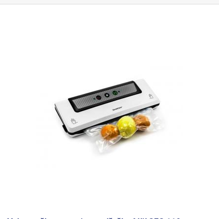
styku s dávkovanými potravinami jsou vyrobeny z "potravinářské" nerezi:
automatizovaný. Po dokončení nastavené časové sekvence odsávání
NEREZOVÁ OCEL 1.4301, ČSN 17 240, AISI 304. Jejíž chemické složení
započne svařování sáčků - opět v nastaveném časovém intervalu. Po
vyhovuje normě k použití výrobků pro potraviny.
Použití:
Potravinářství:
svaření nastává proces chlazení zataveného spoje a následně k
maso, ryby, sýry, uzeniny, pečivo, hotová jídla, ořechy, káva, čaj, snacky.
napuštění vzduchu zpět do komory. Právě v této fázi dojde k viditelnému
Farmacie a zdravotnictví: sterilní nástroje, léčiva, laboratorní vzorky.
smrštění sáčků vlivem rozdílu tlaku okolí a samotného zataveného
Technický průmysl: elektronika, ložiska, jemná mechanika, citlivé
sáčku. Po napuštění vzduchu do komory se víko automaticky otevře.
komponenty.
Hlavní výhody VS-700:
Prodloužení trvanlivosti a zachování
Vysoká kapacita, dvě svařovací lišty Tato komorová vakuovačka
čerstvosti díky MAP Pevný svár o šířce 8 mm a délce až 700 mm Tři
umožňuje vaukování mnoha výrobku v jednom cyklu právě díky svojí
pracovní režimy v jednom zařízení Konstrukce z nerezové oceli Snadné
velikosti a dvěma svařovacím lištám. Komora této vakuové baličky je
ovládání Přesné nastavení všech parametrů Robustní a spolehlivé
oproti jiným na trhu běžně dostupným vakuovačkám velká 680 (š) x 370
provedení s minimální údržbou
Balení:
balička VS-700, napájecí kabel
(v) x 165 (h) mm, což v praxi znamená například zatavení 12 čajových /
kávových pytlíku v jednom cyklu. Součástí nastavení je i možnost volby
jedné nebo dvou svařovacích lišt. Pokud zatavujete omezené množství
produktů, je možno použít jen jednu lištu pro úsporu energie a zmírnění
opotřebení. Svařovací dráty a páska z teflonových vláken, kterou je tavný
drát překryt, se časem opotřebovávají a lze je vyměnit - najdete je v
náhradních dílech. Vakuovačka má také tlačítko pro nouzové vypnutí
(emergency stop) pro korekci případné chyby - například špatně
položeného sáčku na svařovací lištu. Vysoký výkon díky dvěma
čerpadlům V útrobách vakuové baličky se skrývají dvě výkonná olejová
čerpadla, každé s průtokem 1.5l / vteřinu (3.3CFM), které zajišťují
dostatečné rychlé odčerpání vzduchu. Doba potřebná pro odsátí
vzduchu se u potravin pohybuje v intervalu 30 - 60 vteřin. Vakuovačka