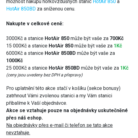
možnost nákupu horkovzdušných stanic
HotAir 850
a
HotAir 850BD
za sníženou cenu.
Nakupte v celkové ceně:
3000Kč a stanice
HotAir 850
může být vaše za
700Kč
15 000Kč a stanice
HotAir 850
může být vaše za
1Kč
6000Kč a stanice
HotAir 850BD
může být vaše za
1000Kč
25 000Kč a stanice
HotAir 850BD
může být vaše za
1Kč
(ceny jsou uvedeny bez DPH a přepravy)
Pro uplatnění této akce stačí v košíku (sekce bonusy)
zatrhnout Vámi zvolenou stanici a my Vám stanici
přibalíme k Vaší objednávce.
Akce se vztahuje pouze na objednávky uskutečněné
přes náš eshop.
Na objednávky přes e-mail či telefon se tato akce
nevztahuje.