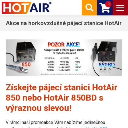
0
Akce na horkovzdušné pájecí stanice HotAir
Získejte pájecí stanici HotAir
850 nebo HotAir 850BD s
výraznou slevou!
V rámci naší promoakce Vám nabízíme jedinečnou