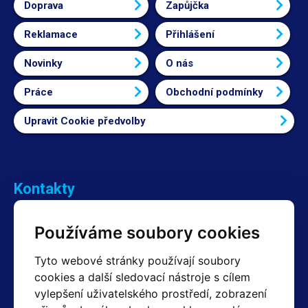
Doprava
Zapůjčka
Reklamace
Přihlášení
Novinky
O nás
Práce
Obchodní podmínky
Upravit Cookie předvolby
Kontakty
Obchodní oddělení Reklamace
Používáme soubory cookies
+420 603 357 606 +420 605 234 204
info@hotair.cz
Tyto webové stránky používají soubory
Fakturační a expediční oddělení
cookies a další sledovací nástroje s cílem
+420 605 259 759
vylepšení uživatelského prostředí, zobrazení
(Po–Pá: 7:30 – 15:00)