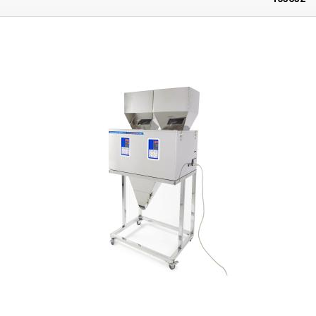
obsluhou dávkovače nebo může být ovládání jakýmkoli externím
zařízením (PLC, časovač...) Dávkovač je vhodný k dávkování a přípavě
směsí přesně stanoveného poměru téměř jakýchkoli surovin – chemie,
prášky, plastové pelety, kovové díly, semena a jiné suché sypké směsi, je
vhodný také pro dávkování nebo tvorbu mixů různých suchých potravin a
plodů: musli, oríšky, směs na pečení, koření, sušené ovoce, rýže, čočka,
kávová zrna, apod. Hmotnost každé mísené položky je nastavena zcela
nezávisle v gramech. Celonerezový
dávkovač se skládá ze čtyř
samostatných zásobníků o objemu 18L
(celkem 72L ve všech
zásobnících) a čtyř vážicích vibračních jednotek, dávkovaný materiál se
za pomocí vibrací přesouvá na váhu a po dosažení nastavené váhy je
materiál vysypán postupně či najednou ze všech vah do společného
vyústění. Každou váhu je možné nastavit v rozmezí 10-500g celková
dávkovaná hmotnost tak může být v rozsahu 40-2000g při využítí všech
vážících jednotek najednou. Každou váhu je možné nastavit jinak a tím
ovlivnit a změnit poměr dávkování přesně dle vašich potřeb. Dávkovač je
postaven na pevném kovovém rámu s kolečky o celkové výšce 1170mm.
Díky kolečkům je možné robustní přístroj jednoduše přemístit dle
potřeby například při úklidu čištění pracovního místa, nebo servisu
zařízení. Kolečka jsou vybavena brzdou, která brání posuvu přístroje při
práci. Dávkovací jednotka je upevněna na kovovém rámu pomocí
aretačních spon, ty drží celou jednotku velmi pevně. Díky sponám je
možné jednotku z rámu velmi rychle demontovat a sundat.
Ovládání
dávkovacího zařízení
je realizováno pomocí nožního pedálu. Na pravé