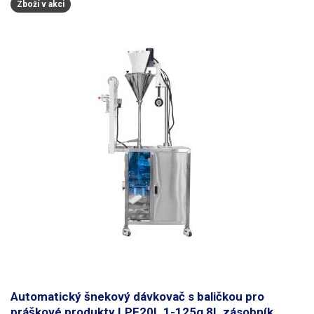
Zboží v akci
Automatický šnekový dávkovač s baličkou pro
práškové produkty LPF20L 1-125g 8L zásobník