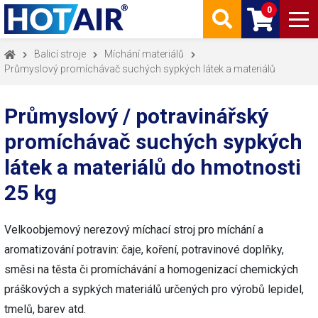
0
Balicí stroje
Míchání materiálů
Průmyslový promíchávač suchých sypkých látek a materiálů
Průmyslový / potravinářský
promíchávač suchých sypkých
látek a materiálů do hmotnosti
25 kg
Velkoobjemový nerezový míchací stroj pro míchání a
aromatizování potravin: čaje, koření, potravinové doplňky,
směsi na těsta či promíchávání a homogenizací chemických
práškových a sypkých materiálů určených pro výrobů lepidel,
tmelů, barev atd.