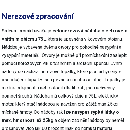
Nerezové zpracování
Srdcem promíchavače je
celonerezová nádoba o celkovém
vnitřním objemu 75L
, která je upevněna v kovovém stojanu.
Nádoba je vybavena dvěma otvory pro pohodlné nasypání a
vysypání materiálů. Otvory je možné při promíchávání zaslepit
pomocí nerezových vík s těsněním a aretační sponou. Uvnitř
nádoby se nachází nerezové lopatky, které jsou uchyceny v
ose otáčení: lopatky jsou pevné a nádoba se otáčí. Lopatky je
možné odejmout a nebo otočit dle libosti, jsou uchyceny
pomocí šroubů. Nádoba má celkový objem 75L, elektrický
motor, který otáčí nádobou je navržen pro zátěž max 25kg
míchané hmoty. Do nádoby tak
lze nasypat sypké látky o
max. hmotnosti až 25kg
a objem zaplnění nádoby by neměl
přesahovat více jak 60 procent jinak se nemusí materiál