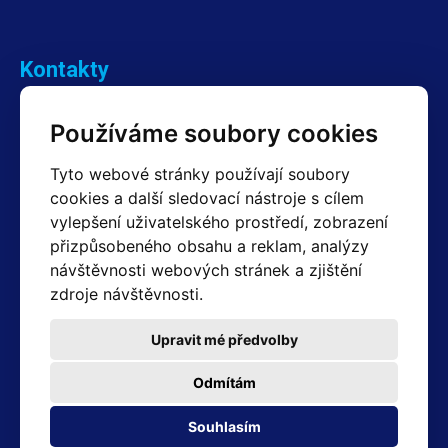
Kontakty
Obchodní oddělení Reklamace
Používáme soubory cookies
+420 603 357 606 +420 605 234 204
info@hotair.cz
Tyto webové stránky používají soubory
Fakturační a expediční oddělení
cookies a další sledovací nástroje s cílem
+420 605 259 759
(Po–Pá: 7:30 – 15:00)
vylepšení uživatelského prostředí, zobrazení
přizpůsobeného obsahu a reklam, analýzy
Technické oddělení
návštěvnosti webových stránek a zjištění
+420 603 355 085
(Po–Pá: 8:00 – 16:00)
zdroje návštěvnosti.
servis@hotair.cz
Výdej zboží (Ostrava): Po-Pá: 8:00 - 16:00
Upravit mé předvolby
Platba jen v hotovosti
Odmítám
Adresa prodejny
Souhlasím