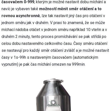
časovačem 0-999
, kterým je možné nastavit dobu míchání a
navíc je vybaven také
možností měnit směr otáčení a to
rovnou asynchronně
, lze tak nastavit jiný čas pro otáčení v
jednom směru jak v druhém. V praxi to znamená, že se může
míchací nádoba otáčet v jednom směru například 10 vteřin a v
druhém 2 minuty, tento proces promíchávání se pak střídá po
celou dobu nastaveného celkového času. Časy směru otáčení
se nastavují pro každý směr otáčení zvlášť a je možné nastavit
časy v 1s-99h s nastaveným časovačem (automatickým
vypnutím) je pak čas míchání omezen na 999min.