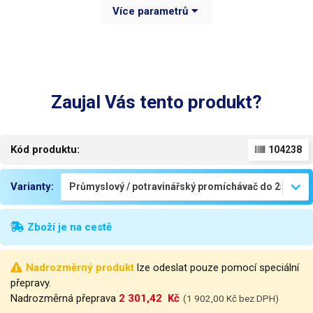
Více parametrů
Časovač
ANO 1-999min
Změna směru otáčení
ANO asynchronní
75L (pracovní objem max
Objem
60proc)
Zaujal Vás tento produkt?
Nosnost
25Kg
Rozměry
110x60x52cm VxŠxH
Kód produktu:
104238
Hmotnost
48kg
Varianty:
Váha balení [kg]:
74 kg
Zboží je na cestě
Nadrozměrný produkt
lze odeslat pouze pomocí speciální
přepravy.
Nadrozměrná přeprava
2 301,42  Kč
(1 902,00 Kč bez DPH)