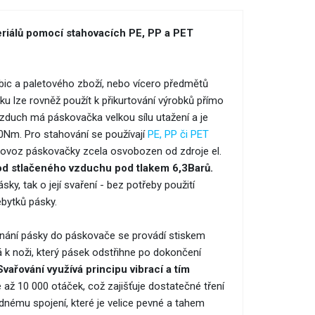
eriálů pomocí stahovacích PE, PP a PET
bic a paletového zboží, nebo vícero předmětů
čku lze rovněž použít k přikurtování výrobků přímo
zduch má páskovačka velkou sílu utažení a je
00Nm. Pro stahování se používají
PE, PP či PET
provoz páskovačky zcela osvobozen od zdroje el.
od stlačeného vzduchu pod tlakem 6,3Barů.
y, tak o její svaření - bez potřeby použití
ebytků pásky.
ínání pásky do páskovače se provádí stiskem
á k noži, který pásek odstřihne po dokončení
Svařování využívá principu vibrací a tím
ž 10 000 otáček, což zajišťuje dostatečné tření
dnému spojení, které je velice pevné a tahem