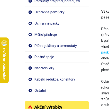
Pomůcky pro práci, nářadí, sw
Výko
Ochranné pomůcky
pás
Ochranné pásky
Přen
Měřící přístroje
(dřev
k pa
PID regulátory a termostaty
vhod
pásk
Plošné spoje
ener
Stlač
Náhradní díly
plec
Kabely, redukce, konektory
Ovlá
ruko
Ostatní
svar
způs
ozub
Akční výrobky