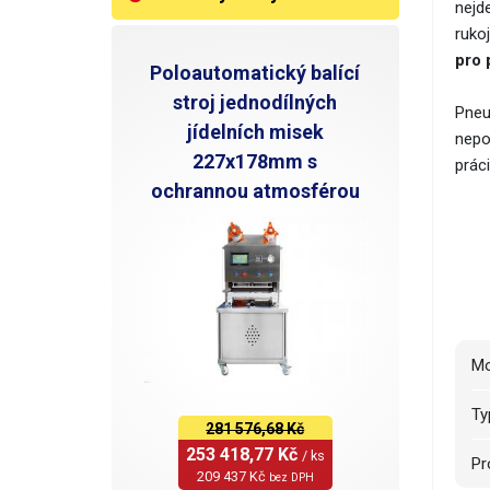
nejd
rukoj
pro 
Poloautomatický balící
stroj jednodílných
Pneu
jídelních misek
nepo
227x178mm s
prác
ochrannou atmosférou
T
281 576,68 Kč
253 418,77 Kč 
/ ks
P
209 437 Kč 
bez DPH