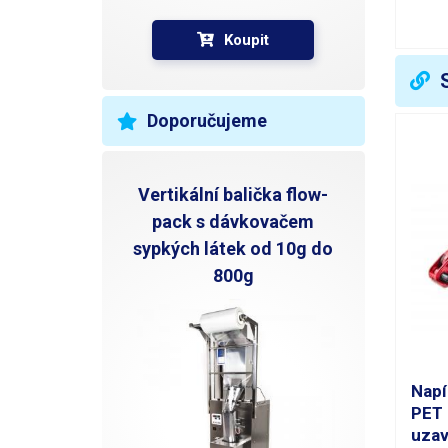
T
Koupit
P
S
Doporučujeme
T
Vertikální balička flow-
S
pack s dávkovačem
V
sypkých látek od 10g do
800g
D
R
H
Napí
PET 
V
uzav