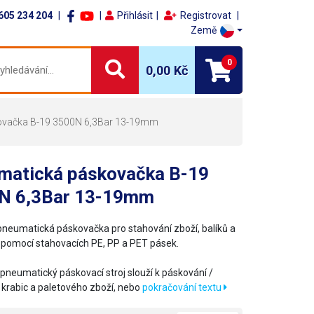
605 234 204
Přihlásit
Registrovat
Země
0
0,00 Kč
ovačka B-19 3500N 6,3Bar 13-19mm
matická páskovačka B-19
N 6,3Bar 13-19mm
neumatická páskovačka pro stahování zboží, balíků a
 pomocí stahovacích PE, PP a PET pásek.
pneumatický páskovací stroj slouží k páskování /
 krabic a paletového zboží, nebo
pokračování textu