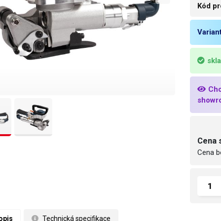
Kód pr
Varian
skl
Chc
showr
Cena 
Cena b
opis
 Technická specifikace