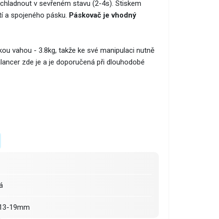
ychladnout v sevřeném stavu (2-4s). Stiskem
stí a spojeného pásku.
Páskovač je vhodný
kou vahou - 3.8kg, takže ke své manipulaci nutně
lancer zde je a je doporučená při dlouhodobé
á
E 13-19mm