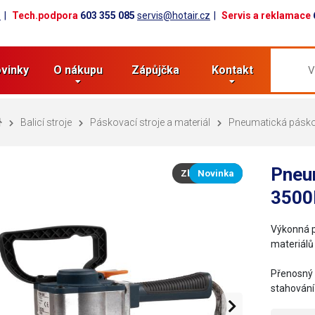
z
Tech.podpora
603 355 085
servis@hotair.cz
Servis a reklamace
vinky
O nákupu
Zápůjčka
Kontakt
Balicí stroje
Páskovací stroje a materiál
Pneumatická pásk
Pneu
Zboží v akci
Novinka
3500
Výkonná p
materiálů
Přenosný 
stahování