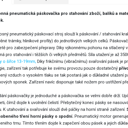
nná pneumatická páskovačka pro stahování zboží, balíků a mat
ek.
osný pneumatický páskovací stroj slouží k páskování / stahování kra
ěné trámky, hliníkové profily) do jednotlivých velkých celků. Páskova
letě pro zabezpečení přepravy. Díky výkonnému pohonu na stlačený v
ná pro stahování i těžších či velkých předmětů. Síla utažení je až 35
y o šířce 13-19mm,
Díky frikčnímu (vibračnímu) svařování pásek je 
gie, zařízení tak potřebuje ke svému provozu pouze dostatečný
přív
ený vzduch o vysokém tlaku se tak postará jak o důkladné utažení pásk
hových sponek. Zařízení navíc disponuje také nožem pro ustřižení př
dání páskovačky je jednoduché a páskovačka se velmi dobře drží. Up
jeti, čímž dojde k uvolnění čelistí. Přebytečný konec pásky se nasouv
u. K utahování a svařování slouží dvě páčky na horní straně zařízení.
obeného tření horní pásky o spodní.
Pneumatický motor generuje a
eného trnu. Tímto třením dojde k zapečení obou pásek a jejich důkla