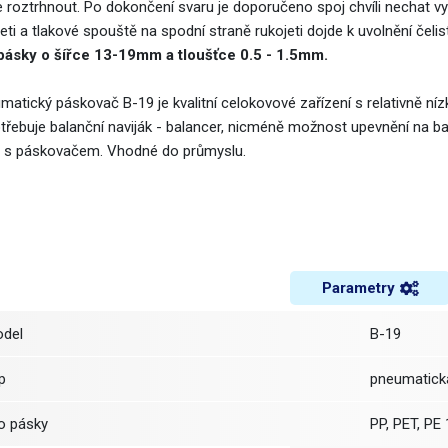
e roztrhnout. Po dokončení svaru je doporučeno spoj chvíli nechat v
eti a tlakové spouště na spodní straně rukojeti dojde k uvolnění čeli
pásky o šířce 13-19mm a tloušťce 0.5 - 1.5mm.
matický páskovač B-19 je kvalitní celokovové zařízení s relativně níz
třebuje balanční naviják - balancer, nicméně možnost upevnění na ba
i s páskovačem. Vhodné do průmyslu.
Parametry
Model
B-19
yp
pneumatick
ro pásky
PP, PET, P