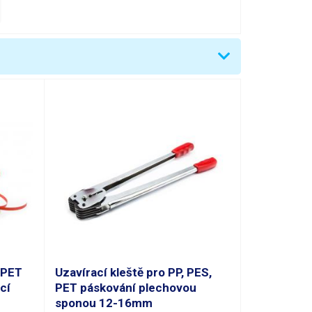
řev třením
4NA
6(v) x 140(h) mm
 PET
Uzavírací kleště pro PP, PES,
cí
PET páskování plechovou
sponou 12-16mm