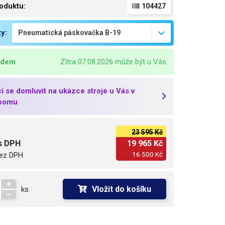
oduktu:
104427
ty:
adem
Zítra 07.08.2026 může být u Vás
i se domluvit na ukázce stroje u Vás v
oomu
23 595 Kč
s DPH
19 965 Kč
16 500 Kč
ez DPH
Vložit do košíku
ks