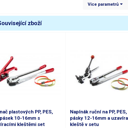
Více parametrů
louštka pásky
0,5-1,5mm
racovní tlak
max 6,3Bar
Související zboží
potřeba vzudchu
5l/min
yp spojení pásek
Vibrační oh
íla stahování
3500Nm
stup
G 1/4" ES1
oba svařování
2-5s
ozměry
280(š) x 17
motnost
3.8kg
nač plastových PP, PES,
Napínák ruční na PP, PES,
pásek 10-16mm s
pásky 12-16mm a uzavíra
áha balení [kg]:
4.9 kg
íracími kleštěmi set
kleště v setu