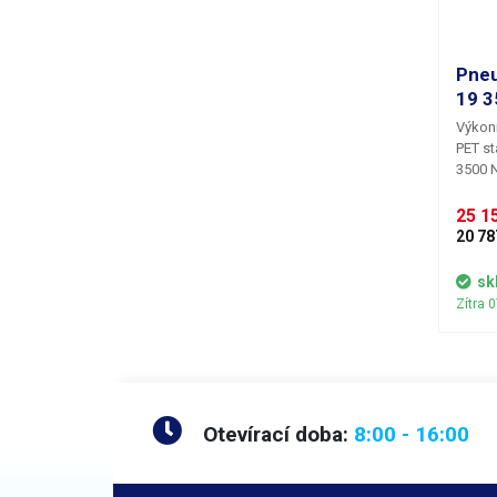
Pneu
19 
Výkon
PET st
3500 N
pásek
potřeb
25 15
stlač
20 78
Postar
tak o j
sk
plech
Zítra 
také n
Ovládá
dobré
pásky
rukojet
Přebyt
Otevírací doba:
8:00 - 16:00
který 
svaru.
páčky 