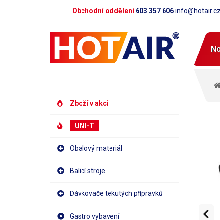
Obchodní oddělení
603 357 606
info@hotair.c
No
Zboží v akci
UNI-T
Obalový materiál
Balicí stroje
Dávkovače tekutých přípravků
Gastro vybavení