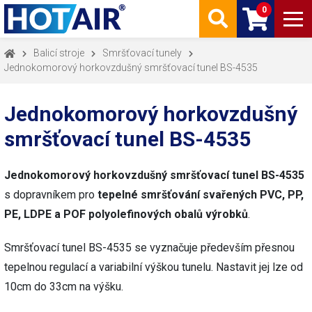
0
Balicí stroje
Smršťovací tunely
Jednokomorový horkovzdušný smršťovací tunel BS-4535
Jednokomorový horkovzdušný
smršťovací tunel BS-4535
Jednokomorový horkovzdušný smršťovací tunel BS-4535
s dopravníkem pro
tepelné smršťování svařených PVC, PP,
PE, LDPE a POF polyolefinových obalů výrobků
.
Smršťovací tunel BS-4535 se vyznačuje především přesnou
tepelnou regulací a variabilní výškou tunelu. Nastavit jej lze od
10cm do 33cm na výšku.