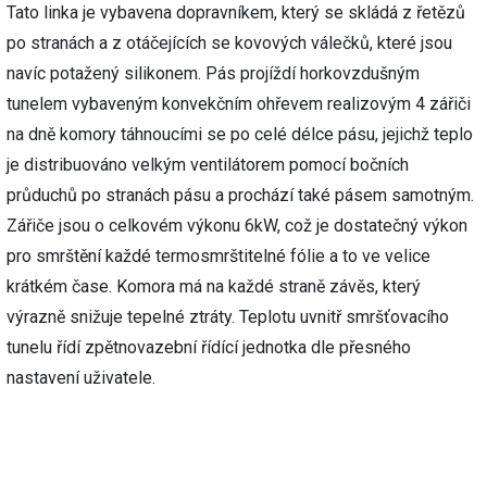
Tato linka je vybavena dopravníkem, který se skládá z řetězů
po stranách a z otáčejících se kovových válečků, které jsou
navíc potažený silikonem. Pás projíždí horkovzdušným
tunelem vybaveným konvekčním ohřevem realizovým 4 zářiči
na dně komory táhnoucími se po celé délce pásu, jejichž teplo
je distribuováno velkým ventilátorem pomocí bočních
průduchů po stranách pásu a prochází také pásem samotným.
Zářiče jsou o celkovém výkonu 6kW, což je dostatečný výkon
pro smrštění každé termosmrštitelné fólie a to ve velice
krátkém čase. Komora má na každé straně závěs, který
výrazně snižuje tepelné ztráty. Teplotu uvnitř smršťovacího
tunelu řídí zpětnovazební řídící jednotka dle přesného
nastavení uživatele.