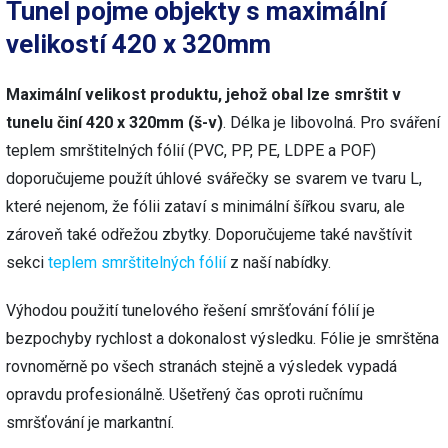
Tunel pojme objekty s maximální
velikostí 420 x 320mm
Maximální velikost produktu, jehož obal lze smrštit v
tunelu činí 420 x 320mm (š-v)
. Délka je libovolná. Pro sváření
teplem smrštitelných fólií (PVC, PP, PE, LDPE a POF)
doporučujeme použít úhlové svářečky se svarem ve tvaru L,
které nejenom, že fólii zataví s minimální šířkou svaru, ale
zároveň také odřežou zbytky. Doporučujeme také navštívit
sekci
teplem smrštitelných fólií
z naší nabídky.
Výhodou použití tunelového řešení smršťování fólií je
bezpochyby rychlost a dokonalost výsledku. Fólie je smrštěna
rovnoměrně po všech stranách stejně a výsledek vypadá
opravdu profesionálně. Ušetřený čas oproti ručnímu
smršťování je markantní.