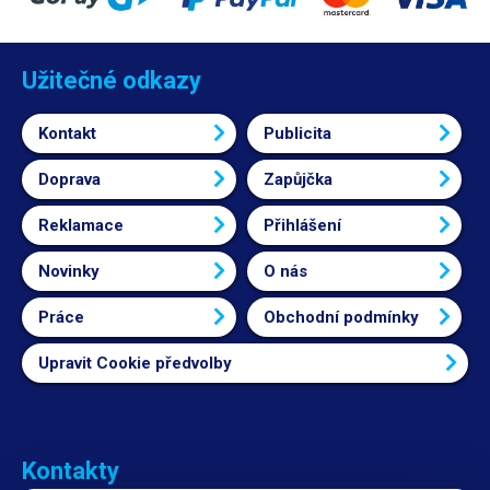
550mm. Kromě LDPE lze využít také Polyolefinové fólie ploché fólie.
Robustní zpracování Obě části zařízení jsou vyrobeny z ocelového
plechu opatřeného bílým komaxitovým nástřikem, zařízení je velmi
robustní a těžké, avšak díky kolečkům s brzdou je možné celý stroj dle
Užitečné odkazy
potřeby posouvat. Hlavní parametry Maximální velikost jedné zabalené
skupiny produktů je 400x330x350mm (ŠxHxV) Rychlost pásu je
Kontakt
Publicita
nastavitelná v rozmezí 0-15m/min Pás je možné zatižit balením o celkové
hmotnosti až 35kg. Teplota tunelu je nastavitelná v rozmezí 0-350°C v
závislosti na typu fólie a velikosti produktu. Videoukázka Ovládací panel
Doprava
Zapůjčka
.product-business ul { padding-left: 0px; } .product-business ul li { list-
style-type: none; font-size: 1.6rem; line-height: 2; } .product-business ul
Reklamace
Přihlášení
li:before { content: ""; width: 6px; height: 6px; border-radius: 2px;
background: #0c1a66; position: relative; display: inline-block; margin-
Novinky
O nás
right: 10px; margin-bottom: 3px; }
Práce
Obchodní podmínky
Upravit Cookie předvolby
Kontakty