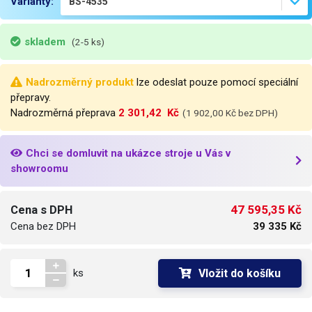
Varianty:
Váha netto
101kg
skladem
(2-5 ks)
Váha balení [kg]:
125 kg
Nadrozměrný produkt
lze odeslat pouze pomocí speciální
přepravy.
Nadrozměrná přeprava
2 301,42  Kč
(1 902,00 Kč bez DPH)
Chci se domluvit na ukázce stroje u Vás v
showroomu
47 595,35 Kč
Cena s DPH
Cena bez DPH
39 335 Kč
Vložit do košíku
ks