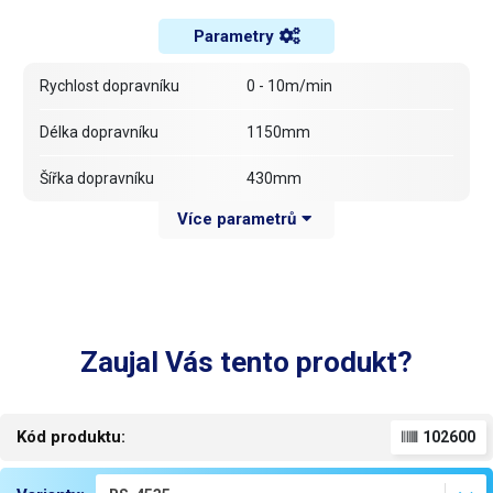
Parametry
Rychlost dopravníku
0 - 10m/min
Délka dopravníku
1150mm
Šířka dopravníku
430mm
Více parametrů
Výška komory
330mm
Max. doporučený rozměr
420 x 320mm (š-v)
krabic
konvekční ohřev (4x topný
Typ ohřevu
Zaujal Vás tento produkt?
element)
Příkon
6.5kW 400V 3f
Kód produktu:
102600
1200(š) x 1100(v)
Rozměry
x 690(h)mm