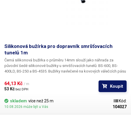
Silikonová bužírka pro dopravník smršťovacích
tunelů 1m
Černá silikonová bužírka o průměru 14mm
slouží jako náhrada za
původní šedé silikonové bužírky u smršťovacích tunelů: BS-600, BS-
400LD, BS-250 a BS-4535. Bužírky navlečené na kovových válečcích pásu
slouží jako tepelná izolace od nahřátých kovových válečků dopravníku a
zároveň také jako ochrana proti poškrábání či smyknutí baleného
64,13 Kč 
/ m
Koupit
výrobku vloženého do tunelu. Bužírka se navléká na jednotlivé válečky
53 Kč 
bez DPH
pásu, lze jí snadno stříhat dle délky válečku. Bužírka je prodávána na
metry 1m = 1ks, bužírka je dodávána v kuse dle objednané délky (počtu
skladem
více než 25 m
Kód:
kusů)
Parametry:
Barva: černá Materiál: silikon Vnější průměr: 14mm
104027
10.08.2026 může být u Vás
Vnitřní průměr: 11mm Hmotnost 1m: