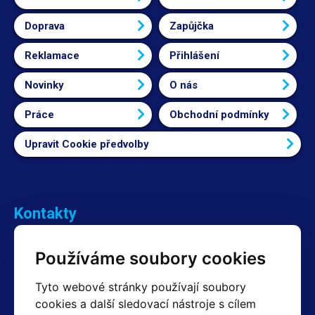
Doprava
Zapůjčka
Reklamace
Přihlášení
Novinky
O nás
Práce
Obchodní podmínky
Upravit Cookie předvolby
Kontakty
Obchodní oddělení Reklamace
Používáme soubory cookies
+420 603 357 606 +420 605 234 204
info@hotair.cz
Tyto webové stránky používají soubory
Fakturační a expediční oddělení
cookies a další sledovací nástroje s cílem