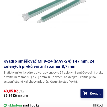
Kvadro směšovač MF9-24 (MA9-24) 147 mm, 24
zelených prvků vnitřní rozměr 8,7 mm
Statický mixér kvadro polypropylenový s 24 zelenými směšovacími prvky
o vnitřním rozměru 8,7 x 8,7 mm. K upevnění na dvojitou kartuš je na
vstupní straně kalichový adaptér; výpust je stupňovitá.
43,85 Kč 
/ ks
Koupit
36,24 Kč 
bez DPH
skladem
nad 100 ks
Kód: