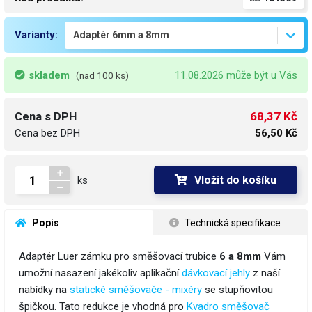
Varianty:
skladem
11.08.2026 může být u Vás
(nad 100 ks)
68,37 Kč
Cena s DPH
Cena bez DPH
56,50 Kč
Vložit do košíku
ks
 Popis
 Technická specifikace
Adaptér Luer zámku pro směšovací trubice
6 a 8mm
Vám
umožní nasazení jakékoliv aplikační
dávkovací jehly
z naší
nabídky na
statické směšovače - mixéry
se stupňovitou
špičkou. Tato redukce je vhodná pro
Kvadro směšovač