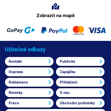
Zobrazit na mapě
Užitečné odkazy
Kontakt
Publicita
Doprava
Zapůjčka
Reklamace
Přihlášení
Novinky
O nás
Práce
Obchodní podmínky