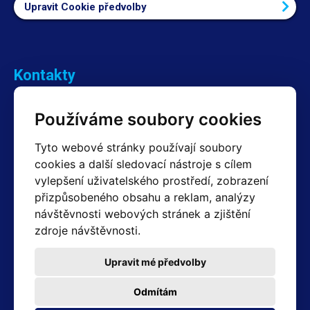
Upravit Cookie předvolby
Kontakty
Obchodní oddělení Reklamace
Používáme soubory cookies
+420 603 357 606 +420 605 234 204
info@hotair.cz
Tyto webové stránky používají soubory
Fakturační a expediční oddělení
cookies a další sledovací nástroje s cílem
+420 605 259 759
(Po–Pá: 7:30 – 15:00)
vylepšení uživatelského prostředí, zobrazení
přizpůsobeného obsahu a reklam, analýzy
Technické oddělení
návštěvnosti webových stránek a zjištění
+420 603 355 085
(Po–Pá: 8:00 – 16:00)
zdroje návštěvnosti.
servis@hotair.cz
Výdej zboží (Ostrava): Po-Pá: 8:00 - 16:00
Upravit mé předvolby
Platba jen v hotovosti
Odmítám