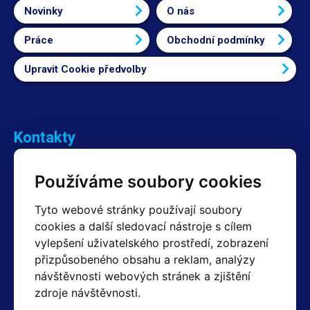
Novinky
O nás
Práce
Obchodní podmínky
Upravit Cookie předvolby
Kontakty
Obchodní oddělení Reklamace
Používáme soubory cookies
+420 603 357 606 +420 605 234 204
info@hotair.cz
Tyto webové stránky používají soubory
Fakturační a expediční oddělení
cookies a další sledovací nástroje s cílem
+420 605 259 759
vylepšení uživatelského prostředí, zobrazení
(Po–Pá: 7:30 – 15:00)
přizpůsobeného obsahu a reklam, analýzy
Technické oddělení
návštěvnosti webových stránek a zjištění
+420 603 355 085
(Po–Pá: 8:00 – 16:00)
zdroje návštěvnosti.
servis@hotair.cz