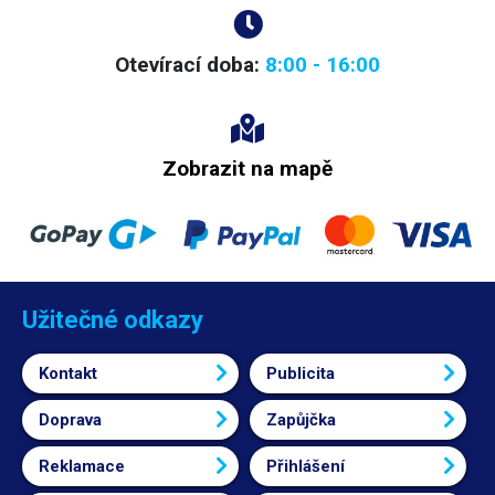
odolná proti dešti či stříkající vodě.
Otevírací doba:
8:00 - 16:00
Zobrazit na mapě
Užitečné odkazy
Kontakt
Publicita
Doprava
Zapůjčka
Reklamace
Přihlášení