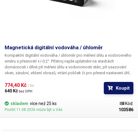
Magnetická digitální vodováha / úhloměr
Kompaktní digitální vodováha / úhloměr pro měření úhlu a vodorovného
směru s přesností +/-0.2°.
Přístroj najde uplatnění na stavbách
domácnosti i dílně při měření úhlu a vodorovnosti stěn, při usazování
oken, zárubní, věšení obrazů, vrtání poliček či pro přesné nastavení úhlu
kotouče či frézy. Na přední straně přístroje najdeme 3 ovládací tlačítka a
přehledný displej s podsvíceným, měřené hodnoty je možné zobrazit ve
774,40 Kč 
/ ks
Koupit
stupních či procentech, nechybí funkce automatického vypnutí, funkce
640 Kč 
bez DPH
hold či možnost kalibrace. Úhloměr má rozsah 360° rozdělený 4x na 90°
chytrý displej umožňuje změnu orientace číslic při natočení o 90° nebo
skladem
více než 25 ks
Kód:
270° nastavení rozsahu měření umožňuje snadno měřit úhel u válcovitých
103586
Pozítří 11.08.2026 může být u Vás
těles. Digitální úhloměr je možné využít také jako vodováhu, je však nutné
jej po spuštění porovnat/nakalibrovat s klasickou vodováhou, pro určení
vodorovné hladiny. Digitální úhloměr má ze spodní strany magnet, pro
uchycení na kovové předměty např. při kontrole nastaveného úhlu na
kovovém kotouči formátovací pily. Vodováha má certifikaci IP65 je tedy