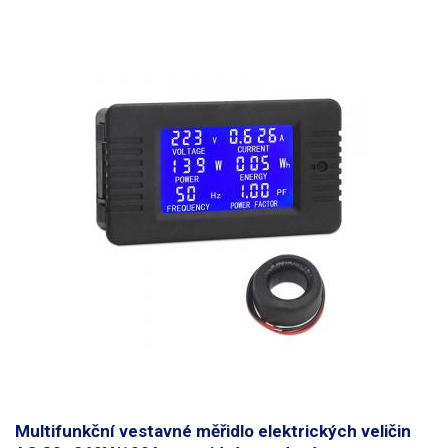
podsvětlení (stav podsvětlení je zapamatován i při odpojení od napětí),
stisk 3 s: funkce alarmu - slouží k nastavení výkonu ve wattech při jehož
překročení se rozbliká podsvícení a hodnota výkonu, stisk 5 s:
následovaný krátkým potvrzovacím stiskem - vynulování počítadla
celkové spotřeby el. energie. Na zadní straně modulu je vyvedena
svorkovnice pro vstup a výstup, vstupu slouží k zapojení síťového napětí
80-260V AC a vstup pak slouží pro připojení spotřebiče, el. zařízení nebo
el. rozvodu. Modul je napájen přímo ze sítě. Po odpojení od sítě si
modul pamatuje nastavení a celkovou spotřebu el. energie.
Multifunkční vestavné měřidlo elektrických veličin