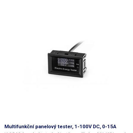
Rozměry
105 x 22 x 29mm
Hmotnost
128g
Váha balení [kg]:
0.128 kg
Multifunkční panelový tester, 1-100V DC, 0-15A