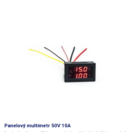
(10mV) při měření do 99.99V, od 100V se posouvá desetinná čárka a
rozlišení je 0.1V. Ampérmetr měří na tři desetinná místa 0,001A (1mA)
Multimetr je dodáván s potřebnou kabeláží (včetně konektorů).
Panelový multimetr 50V 10A