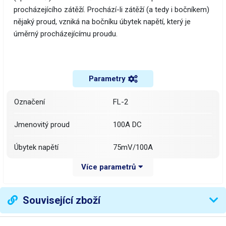
procházejícího zátěží. Prochází-li zátěží (a tedy i bočníkem)
nějaký proud, vzniká na bočníku úbytek napětí, který je
úměrný procházejícímu proudu.
Parametry
Označení
FL-2
Jmenovitý proud
100A DC
Úbytek napětí
75mV/100A
Více parametrů
120% jmenovitého proudu,
Přetížení
max. 2 hodiny
Související zboží
Přesnost měření
0.5%