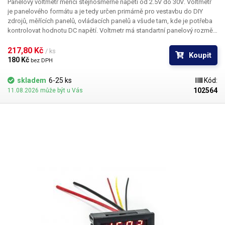
Panelový voltmetr měřící stejnosměrné napětí od 2.5V do 30V
. Voltmetr
je panelového formátu a je tedy určen primárně pro vestavbu do DIY
zdrojů, měřících panelů, ovládacích panelů a všude tam, kde je potřeba
kontrolovat hodnotu DC napětí. Voltmetr má standartní panelový rozměr
- 45x27mm a celkovou hloubku 22mm. Displej je třímístný a je tvořen
červenými LED segmenty. Voltmetr měří s přesností na jedno desetinné
217,80 Kč 
/ ks
Koupit
místo - 0,1V. Dodáván s drátovými vývody (konektor).
180 Kč 
bez DPH
skladem
6-25 ks
Kód:
102564
11.08.2026 může být u Vás