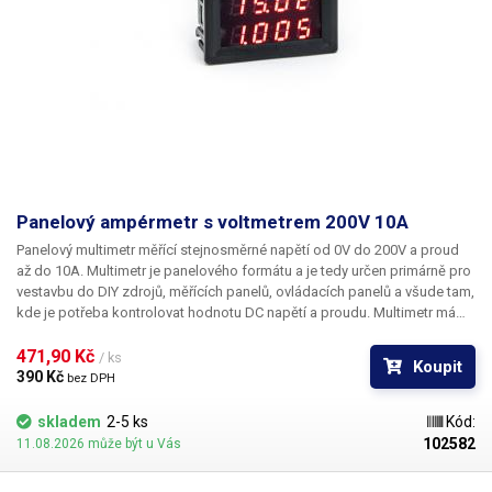
Panelový ampérmetr s voltmetrem 200V 10A
Panelový multimetr
měřící stejnosměrné napětí
od 0V do 200V
a proud
až do 10A
. Multimetr je panelového formátu a je tedy určen primárně pro
vestavbu do DIY zdrojů, měřících panelů, ovládacích panelů a všude tam,
kde je potřeba kontrolovat hodnotu DC napětí a proudu. Multimetr má
standartní panelový rozměr - 45x27mm a celkovou hloubku 22mm. Díky
své malé kompaktní velikosti lze tento multimetr zabudovat i do těch
471,90 Kč 
/ ks
Koupit
nejmenších zdrojů. Displej je dvouřádkový čtyřmístný a je tvořen
390 Kč 
bez DPH
červenými LED segmenty, takže je velmi dobře čitelný. Tento multimetr
má již v sobě zabudován bočník, takže není třeba použití externího. V
skladem
2-5 ks
Kód:
zadní části se nachází dva trimry umožňující kalibraci každé z měřených
102582
11.08.2026 může být u Vás
veličin. Multimetr je napájen z externího zdroje 4-12V DC (není součástí
dodávky). Voltmetr měří s přesností na dvě desetinná místa - 00.01V