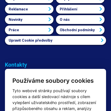
Reklamace
Přihlášení
Novinky
O nás
Práce
Obchodní podmínky
Upravit Cookie předvolby
Kontakty
Obchodní oddělení Reklamace
Používáme soubory cookies
+420 603 357 606 +420 605 234 204
info@hotair.cz
Tyto webové stránky používají soubory
Fakturační a expediční oddělení
cookies a další sledovací nástroje s cílem
+420 605 259 759
vylepšení uživatelského prostředí, zobrazení
(Po–Pá: 7:30 – 15:00)
přizpůsobeného obsahu a reklam, analýzy
Technické oddělení