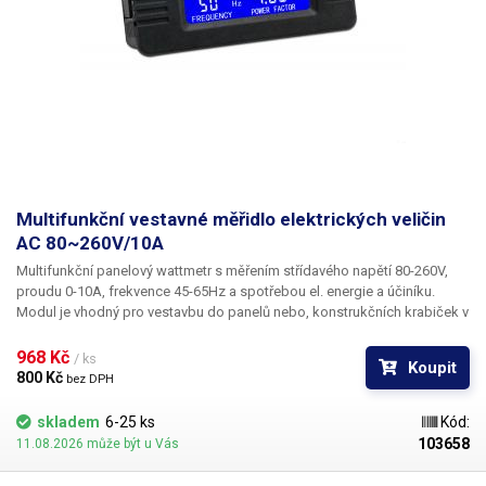
Multifunkční vestavné měřidlo elektrických veličin
AC 80~260V/10A
Multifunkční panelový wattmetr s měřením střídavého napětí 80-260V,
proudu 0-10A, frekvence 45-65Hz a spotřebou el. energie a účiníku.
Modul je vhodný pro vestavbu do panelů nebo, konstrukčních krabiček v
domácích dílnách, školních laboratořích a servisních střediscích.
Zapojený modul zobrazuje na přehledném displeji všechny důležité
968 Kč 
/ ks
Koupit
informace o napájení: napětí, proud, aktuální i celkovou spotřebu,
800 Kč 
bez DPH
frekvenci a účiník. Na předním panelu modulu se nachází velký
podsvícený displej o rozměrech 50x30mm, displej umí zobrazit
skladem
6-25 ks
Kód:
najednou všechny měřené hodnoty: napětí, proud, aktuální spotřebu W,
103658
11.08.2026 může být u Vás
celkovou spotřebu W, frekvenci a PF (Účiník). Vedle displeje se nachází
pouze jediné multifunkční tlačítko: krátký stisk - zapnutí/vypnutí