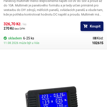
Panelový multimetr
měřící stejnosměrné napětí
od 0V do 50V
a proud
až
do 10A
. Multimetr je panelového formátu a je tedy určen primárně pro
vestavbu do DIY zdrojů, měřících panelů, ovládacích panelů a všude tam,
kde je potřeba kontrolovat hodnotu DC napětí a proudu. Multimetr má
standartní panelový rozměr - 45x27mm a celkovou hloubku 22mm. Díky
své malé kompaktní velikosti lze tento multimetr zabudovat i do těch
326,70 Kč 
/ ks
Koupit
nejmenších zdrojů. Displej je dvouřádkový třímístný a je tvořen červenými
270 Kč 
bez DPH
LED segmenty, takže je velmi dobře čitelný. Tento multimetr má již v sobě
zabudován bočník, takže není třeba použití externího. V zadní části se
skladem
6-25 ks
Kód:
nachází dva trimry umožňující kalibraci každé z měřených veličin.
102615
11.08.2026 může být u Vás
Multimetr je napájen z externího zdroje 4-12V DC (není součástí
dodávky). Voltmetr měří s přesností na jedno desetinné místo - 0,1V
(100mV) a ampérmetr na dvě desetinná místa 0,01A (10mA) Multimetr je
dodáván s potřebnou kabeláží (včetně konektorů).