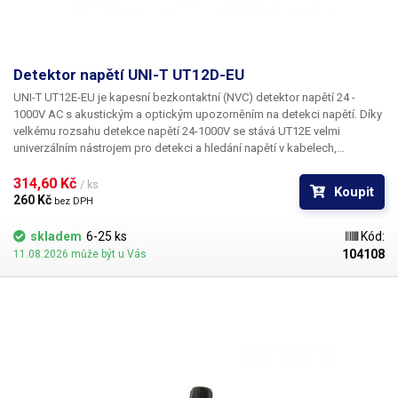
Detektor napětí UNI-T UT12D-EU
UNI-T UT12E-EU
je kapesní bezkontaktní (NVC) detektor napětí 24 -
1000V AC s akustickým a optickým upozorněním na detekci napětí. Díky
velkému rozsahu detekce napětí 24-1000V se stává UT12E velmi
univerzálním nástrojem pro detekci a hledání napětí v kabelech,
rozvodech el. energie, zásuvkách či elektrických zařízeních, a to jak v
jednofázových, tak v třífázových rozvodech. Detektor stačí přiblížit ke
314,60 Kč 
/ ks
Koupit
zdroji AC napětí a dle rozsahu detekovaného napětí se rozsvítí červená,
260 Kč 
bez DPH
nebo zelená dioda a spustí se bzučák.
Vlastnosti:
Bezkontaktní
detekce síťového AC napětí Optická a akustická signalizace napětí
skladem
6-25 ks
Kód:
Automatické vypínaní při nečinnosti Integrovaná svítilna
104108
11.08.2026 může být u Vás