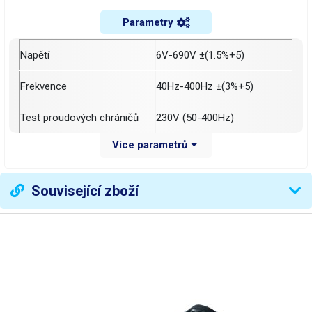
Parametry
Napětí
6V-690V ±(1.5%+5)
Frekvence
40Hz-400Hz ±(3%+5)
Test proudových chráničů
230V (50-400Hz)
Více parametrů
Indikace napětí
LED diody + LCD displej
Automatické nastavování
Související zboží
ANO
rozsahu
Napájení
2x1.5V baterie R03
Rozměry
LCD 31x20mm
Rozměry
272x85x31mm