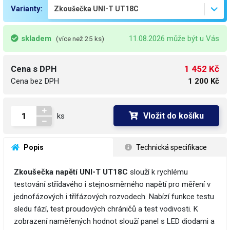
Varianty:
skladem
11.08.2026 může být u Vás
(více než 25 ks)
1 452 Kč
Cena s DPH
Cena bez DPH
1 200 Kč
Vložit do košíku
ks
 Popis
 Technická specifikace
Zkoušečka napětí UNI-T UT18C
slouží k rychlému
testování střídavého i stejnosměrného napětí pro měření v
jednofázových i třífázových rozvodech. Nabízí funkce testu
sledu fází, test proudových chráničů a test vodivosti. K
zobrazení naměřených hodnot slouží panel s LED diodami a