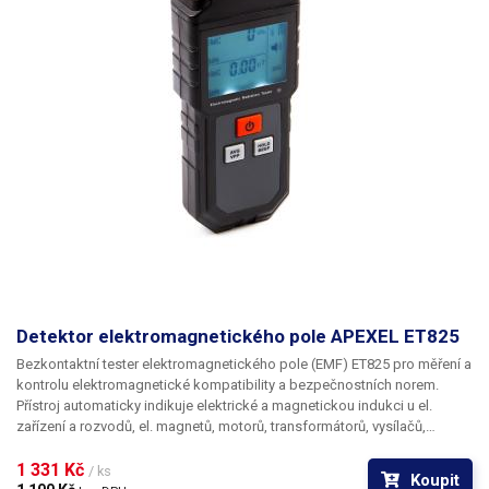
rozvody TN-S.
Detektor elektromagnetického pole APEXEL ET825
Bezkontaktní tester elektromagnetického pole (EMF) ET825 pro měření a
kontrolu elektromagnetické kompatibility a bezpečnostních norem.
Přístroj automaticky indikuje elektrické a magnetickou indukci u el.
zařízení a rozvodů, el. magnetů, motorů, transformátorů, vysílačů,
transformátorových stanic a jiných míst se zvýšeným EMF vyzařováním.
Pro zobrazení naměřených hodnot slouží velký 44x32mm
1 331 Kč 
podsvícený
/ ks
Koupit
LCD displej, který zobrazuje zvlášť naměřené hodnoty pro magnetickou