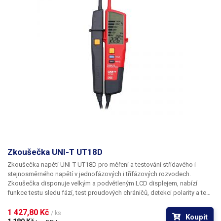
Zkoušečka UNI-T UT18D
Zkoušečka napětí UNI-T UT18D
pro měření a testování střídavého i
stejnosměrného napětí v jednofázových i třífázových rozvodech.
Zkoušečka disponuje velkým a podvětleným LCD displejem, nabízí
funkce testu sledu fází, test proudových chráničů, detekci polarity a test
vodivosti. Zkoušečka je vybavena také praktickou svítilnou. Měření
probíhá prostřednictvím dvou hrotů (jeden na těle přístroje, druhý je
1 427,80 Kč 
/ ks
Koupit
pevně kabelem spojen se zkoušečkou.
Vlastnosti:
Měření napětí