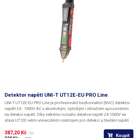
Detektor napětí UNI-T UT12E-EU PRO Line
UNI-T UT12E-EU PRO Line
je profesionální bezkontaktní (NVC) detektor
napětí 24 - 1000V AC s akustickým, optickým i vibračním upozorněním
na detekci napětí. Díky velkému rozsahu detekce napětí 24-1000V se
stává UT12E velmi univerzálním nástrojem pro detekci a hledání napětí v
kabelech, rozvodech el. energie, zásuvkách či elektrických zařízeních, a
to jak v jednofázových, tak v třífázových rozvodech. Detektor stačí
387,20 Kč 
/ ks
Koupit
přiblížit ke zdroji AC napětí a dle rozsahu detekovaného napětí se