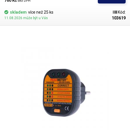
760 Kč 
bez DPH
pro zpřesnění lokalizace vodičů pod napětím ve zdi.
Automatický režim
pracuje v rozsahu 48-1000V
, režim sám upravuje citlivost, tento režim se
skladem
více než 25 ks
Kód:
hodí například při kontrole zásuvek, prodlužovaček, spotřebičů,
103619
11.08.2026 může být u Vás
rozvaděčů, když potřebujete ověřit zdali, je v daném místě přivedeno
napětí.
Detekované napěti je signalizováno jak zvukem, tak bargrafem z
LED diod na těle přístroje.
LED bargraf, je složen z 8 mi diod, které
postupným rozsvícením znázorňují sílu signálu, a tedy i vzdálenost
detektoru od napětí. V detektoru je
zabudované led světlo
, které lze
nezávisle zapínat a vypínat tlačítkem na těle přístroje. Detektor umí
detekovat napětí na do vzdálenosti až 5 cm, v závislosti od síly signálu a
umístění zdroje. O napájení detektoru se stará 9V baterie, která je
součástí balení.
Balení:
Detektor, baterie 9V