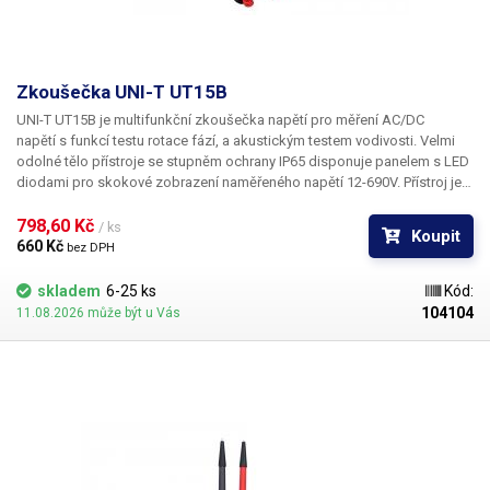
Zkoušečka UNI-T UT15B
UNI-T UT15B je multifunkční zkoušečka napětí
pro měření AC/DC
napětí s funkcí testu rotace fází, a akustickým testem vodivosti. Velmi
odolné tělo přístroje se stupněm ochrany IP65 disponuje panelem s LED
diodami pro skokové zobrazení naměřeného napětí 12-690V. Přístroj je
vybaven svítilnou pro snadné měření ve špatných světelných
podmínkách. Pro měření slouží dva hroty jeden se nachází na těle
798,60 Kč 
/ ks
Koupit
přístroje, druhý je kabelem pevně spojen se zkoušečkou.
Vlastnosti
660 Kč 
bez DPH
Test napětí AC/DC Tester vodivosti (prozváněčka) Test rotace fází
Stupeň krytí IP65 Svítilna Detekce polarity: ano Indikátor baterie: ano
skladem
6-25 ks
Kód:
Jednopólový test: ano Detekce zkratu: ano
104104
11.08.2026 může být u Vás