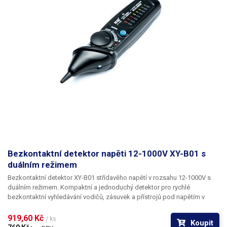
Hmotnost
280g
Váha balení [kg]:
0.427 kg
Bezkontaktní detektor napěti 12-1000V XY-B01 s
duálním režimem
Bezkontaktní detektor XY-B01 střídavěho napětí v rozsahu 12-1000V s
duálním režimem.
Kompaktní a jednoduchý detektor
pro rychlé
bezkontaktní vyhledávání vodičů, zásuvek a přístrojů pod napětím v
rozsahu 12-1000V.
Přístroj má dva režimy, manuální a automatický,
manuální režim pracuje v rozsahu napětí 12-1000V
, v manuálním modu je
919,60 Kč 
/ ks
Koupit
možné otočným voličem upravit citlivost detektoru dle potřeby, například