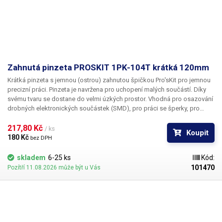
Zahnutá pinzeta PROSKIT 1PK-104T krátká 120mm
Krátká pinzeta s jemnou (ostrou) zahnutou špičkou Pro'sKit pro jemnou
precizní práci. Pinzeta je navržena pro uchopení malých součástí. Díky
svému tvaru se dostane do velmi úzkých prostor. Vhodná pro osazování
drobných elektronických součástek (SMD), pro práci se šperky, pro
hodináře a celkově při práci s drobnými komponenty. Pinzeta je
vyrobena z AISI410 nerezavějící oceli, která je odolná vůči kyselinám a je
217,80 Kč 
/ ks
Koupit
antimagnetická. Vnitřní plochy čelistí jsou hladké. Pinzeta je 120mm
180 Kč 
bez DPH
dlouhá a 10mm široká. Čelisti na svém okraji dosahují šířky pouhých
0,45mm.
skladem
6-25 ks
Kód:
101470
Pozítří 11.08.2026 může být u Vás