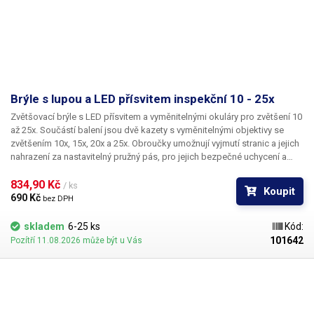
Brýle s lupou a LED přísvitem inspekční 10 - 25x
Zvětšovací brýle s LED přísvitem a vyměnitelnými okuláry pro zvětšení 10
až 25x. Součástí balení jsou dvě kazety s vyměnitelnými objektivy se
zvětšením 10x, 15x, 20x a 25x
. Obroučky umožnují vyjmutí stranic a jejich
nahrazení za
nastavitelný pružný pás
, pro jejich bezpečné uchycení a
zajištění proti pádu. Tyto zvětšovací brýle jsou vhodné pro inspekci
povrchů materiálů (defektoskopie), kontrolu elektronických součástek,
834,90 Kč 
/ ks
Koupit
ke kontrole desek plošných spojů, ke čtení označení SMD součástek a
690 Kč 
bez DPH
jako hodinářská a šperkařská lupa.
LED přisvícení
lze dle potřeby
naklápět a zapíná se na obou stranách samostatně otočným vypínačem.
skladem
6-25 ks
Kód:
K napájení slouží tři baterie LR1130 (tři pro jednu LED). Pravá i levá lupa
101642
Pozítří 11.08.2026 může být u Vás
lze nezávisle odklopit na obroučce tak, aby nezakrývala nevyužívané
oko. Pozorovací vzdálenost od zkoumaného objektu činí 1,2 - 3,2cm (v
závislosti na použitém objektivu).