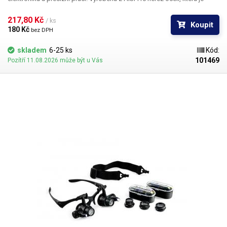
odolná vůči kyselinám a není magnetická. Vnitřní plochy čelistí jsou
hladké. Pinzeta je 175mm dlouhá a 11mm široká.
217,80 Kč 
/ ks
Koupit
180 Kč 
bez DPH
skladem
6-25 ks
Kód:
101469
Pozítří 11.08.2026 může být u Vás