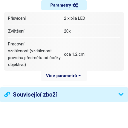
Parametry
Přisvícení
2 x bílá LED
Zvětšení
20x
Pracovní
vzdálenost (vzdálenost
cca 1,2 cm
povrchu předmětu od čočky
objektivu)
Více parametrů
Napájení
2 x 2 x CR1620
Hmotnost
53g
Související zboží
Váha balení [kg]:
0.071 kg