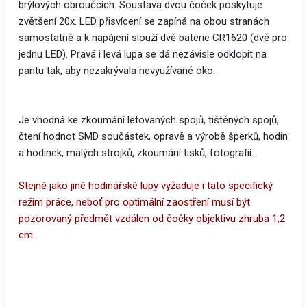
brýlových obroučcích. Soustava dvou čoček poskytuje
zvětšení 20x. LED přisvícení se zapíná na obou stranách
samostatně a k napájení slouží dvě baterie CR1620 (dvě pro
jednu LED). Pravá i levá lupa se dá nezávisle odklopit na
pantu tak, aby nezakrývala nevyužívané oko.
Je vhodná ke zkoumání letovaných spojů, tištěných spojů,
čtení hodnot SMD součástek, opravě a výrobě šperků, hodin
a hodinek, malých strojků, zkoumání tisků, fotografií...
Stejně jako jiné hodinářské lupy vyžaduje i tato specifický
režim práce, neboť pro optimální zaostření musí být
pozorovaný předmět vzdálen od čočky objektivu zhruba 1,2
cm.