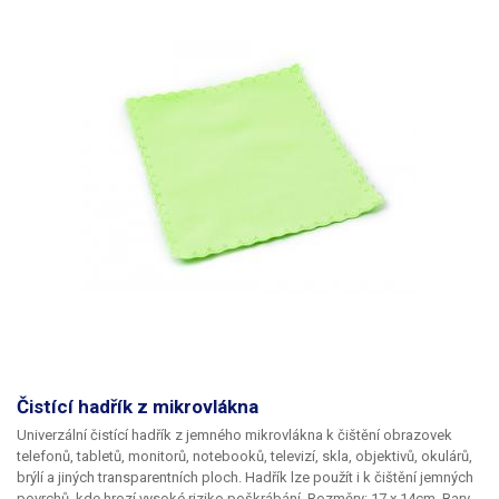
Čistící hadřík z mikrovlákna
Univerzální čistící hadřík z jemného mikrovlákna k čištění obrazovek
telefonů, tabletů, monitorů, notebooků, televizí, skla, objektivů, okulárů,
brýlí a jiných transparentních ploch. Hadřík lze použít i k čištění jemných
povrchů, kde hrozí vysoké riziko poškrábání. Rozměry: 17 x 14cm Barva