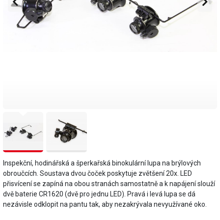
Inspekční, hodinářská a šperkařská binokulární lupa na brýlových
obroučcích. Soustava dvou čoček poskytuje zvětšení 20x. LED
přisvícení se zapíná na obou stranách samostatně a k napájení slouží
dvě baterie CR1620 (dvě pro jednu LED). Pravá i levá lupa se dá
nezávisle odklopit na pantu tak, aby nezakrývala nevyužívané oko.