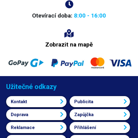
závislosti na použitém objektivu).
Obsah balení:
Servisní brýle. 8 párů
okulárů, 6x baterie LR1130, popruh, plastová krabička na okuláry.
Otevírací doba:
8:00 - 16:00
Zobrazit na mapě
Užitečné odkazy
Kontakt
Publicita
Doprava
Zapůjčka
Reklamace
Přihlášení