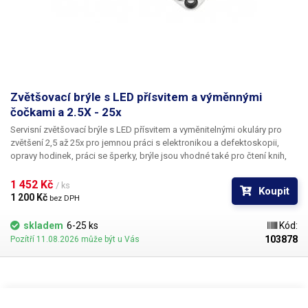
Zvětšovací brýle s LED přísvitem a výměnnými
čočkami a 2.5X - 25x
Servisní zvětšovací brýle s LED přísvitem a vyměnitelnými okuláry pro
zvětšení 2,5 až 25x
pro jemnou práci s elektronikou a defektoskopii,
opravy hodinek, práci se šperky, brýle jsou vhodné také pro čtení knih,
zvětšení drobných písmen na displejích mobilních telefonů, při vyšívaní,
nebo modelařine brýle jsou vhodným pomocníkem také pro zubaře,
1 452 Kč 
/ ks
Koupit
zlatníky a servisní techniky drobné elektroniky při odhalovaní závad na
1 200 Kč 
bez DPH
DPS. Obroučky brýlí umožnují vyjmutí stranic a jejich nahrazení za
nastavitelný pružný pás
, pro jejich bezpečné uchycení a zajištění proti
skladem
6-25 ks
Kód:
pádu. Součástí balení je kazeta s vyměnitelnými objektivy se zvětšením
103878
Pozítří 11.08.2026 může být u Vás
2.5X 4X 6X 8X 10X 15X 20X 25X.
LED přisvícení
lze dle potřeby naklápět
a zapíná se na obou stranách samostatně otočným vypínačem. K
napájení slouží tři baterie LR1130 (tři pro jednu LED). Pravá i levá lupa lze
nezávisle odklopit na obroučce tak, aby nezakrývala nevyužívané oko.
Pozorovací vzdálenost od zkoumaného objektu činí 1,2 - 20cm (v