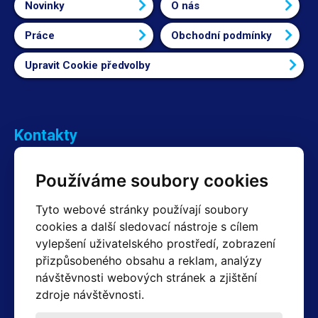
Novinky
O nás
Práce
Obchodní podmínky
Upravit Cookie předvolby
Kontakty
Obchodní oddělení Reklamace
Používáme soubory cookies
+420 603 357 606 +420 605 234 204
info@hotair.cz
Tyto webové stránky používají soubory
Fakturační a expediční oddělení
cookies a další sledovací nástroje s cílem
+420 605 259 759
vylepšení uživatelského prostředí, zobrazení
(Po–Pá: 7:30 – 15:00)
přizpůsobeného obsahu a reklam, analýzy
Technické oddělení
návštěvnosti webových stránek a zjištění
+420 603 355 085
(Po–Pá: 8:00 – 16:00)
zdroje návštěvnosti.
servis@hotair.cz