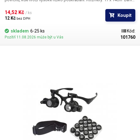
dle skladových zásob.
14,52 Kč 
/ ks
Koupit
12 Kč 
bez DPH
skladem
6-25 ks
Kód:
101760
Pozítří 11.08.2026 může být u Vás