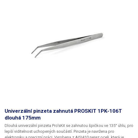
Univerzální pinzeta zahnutá PROSKIT 1PK-106T
dlouhá 175mm
Dlouhá univerzální pinzeta Pro'sKit se zahnutou špičkou ve 135° úhlu, pro
lepší viditelnost uchopených součástí. Pinzeta je navržena pro
elektroniku a precizní práci. Vyrobena z AISI410 nerez oceli, která je