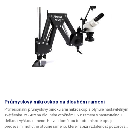
histologii, mineralogii, archeologii, geologii a dermatologii. Vhodný k
inspekci povrchů materiálu a jejich kvality, koroze a celkově k
defektoskopii, k měření velikosti mikroskopických materiálů, ke
zkoumání kvality optických čoček a prizmy, k rozpoznání padělků
bankovek a ke šperkařství. Binokulární mikroskop AK22 je vhodný i ke
školní výuce.
Stereoskopický mikroskop Yaxun AK22
je vyroben
z tlustostěnné slitiny s povrchovou úpravou komaxit a tvoří robustní a
těžkou základnu pro pohodlnou práci. V zadní části mikroskopu se
nachází vypínač a pojistka. Napájen je ze sítě - 230V. Díky použití
standardního Ø30mm konektoru na okuláry je možné je zaměnit
například za okuláry s větším zvětšením (např. WF20X - tedy zvětšení až
4x20) nebo použít USB digitální kamerový snímač, který umožní
pozorování objektu přímo na monitoru.
Průmyslový mikroskop na dlouhém rameni
Profesionální průmyslový binokulární mikroskop
s plynule nastavitelným
zvětšením 7x - 45x
na
dlouhém otočném 360° rameni
s nastavitelnou
délkou i výškou ramene. Hlavní doménou tohoto mikroskopu je
především
mohutné otočné rameno
, které nabízí vzdálenost pozorování
až
80cm od základny
, kdekoliv po pracovní ploše. Stojan se připevňuje