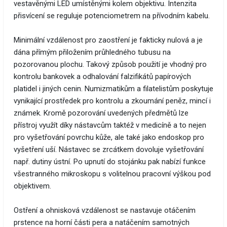
vestavěnými LED umístěnými kolem objektivu. Intenzita
přisvícení se reguluje potenciometrem na přívodním kabelu.
Minimální vzdálenost pro zaostření je fakticky nulová a je
dána přímým přiložením průhledného tubusu na
pozorovanou plochu. Takový způsob použití je vhodný pro
kontrolu bankovek a odhalování falzifikátů papírových
platidel i jiných cenin. Numizmatikům a filatelistům poskytuje
vynikající prostředek pro kontrolu a zkoumání peněz, mincí i
známek. Kromě pozorování uvedených předmětů lze
přístroj využít díky nástavcům taktéž v medicíně a to nejen
pro vyšetřování povrchu kůže, ale také jako endoskop pro
vyšetření uší. Nástavec se zrcátkem dovoluje vyšetřování
např. dutiny ústní. Po upnutí do stojánku pak nabízí funkce
všestranného mikroskopu s volitelnou pracovní výškou pod
objektivem.
Ostření a ohnisková vzdálenost se nastavuje otáčením
prstence na horní části pera a natáčením samotných