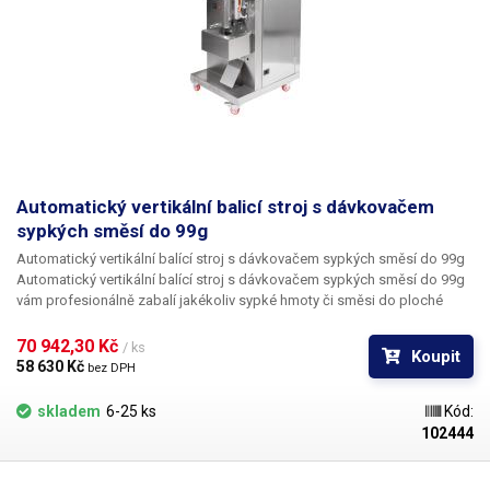
Automatický vertikální balicí stroj s dávkovačem
sypkých směsí do 99g
Automatický vertikální balící stroj s dávkovačem sypkých směsí do 99g
Automatický vertikální balící stroj s dávkovačem sypkých směsí do 99g
vám profesionálně zabalí jakékoliv sypké hmoty či směsi do ploché
fólie, kterou si sám pomocí tvarovacího potrubí zformuje do rukávu
(hadice), který následně svaří podélně, čímž z obyčejné ploché fólie -
70 942,30 Kč 
/ ks
Koupit
pásky o pevné šířce 185mm, vytvoří tunel, který svaří také příčně na
58 630 Kč 
bez DPH
konci, aby vytvořil dno. Rukáv je soukán na dávkovací trubici, kterou
horní jednotka - dávkovač sypkých směsí dávkuje požadované množství
skladem
6-25 ks
Kód:
směsi - max 99g. Ta po odvážení propadne potrubím na dno
102444
vytvořeného pytlíku. Po naplnění požadovaného množství směsi zasílá
horní dávkovací jednotka impuls dolní baličce k zabalení. Posouvací
mechanismus potáhne vytvořený rukáv o požadovaný rozměr a balička