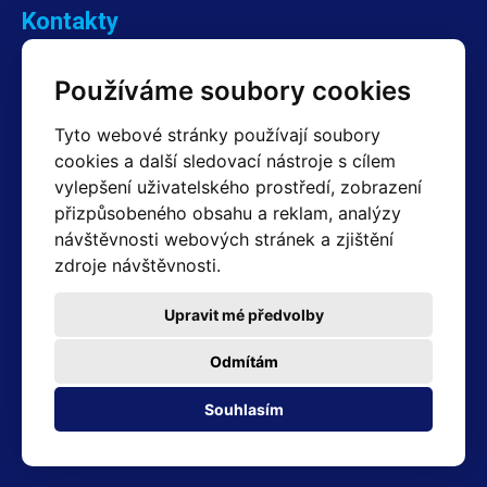
Kontakty
Obchodní oddělení Reklamace
Používáme soubory cookies
+420 603 357 606 +420 605 234 204
info@hotair.cz
Tyto webové stránky používají soubory
Fakturační a expediční oddělení
cookies a další sledovací nástroje s cílem
+420 605 259 759
vylepšení uživatelského prostředí, zobrazení
(Po–Pá: 7:30 – 15:00)
přizpůsobeného obsahu a reklam, analýzy
Technické oddělení
návštěvnosti webových stránek a zjištění
+420 603 355 085
(Po–Pá: 8:00 – 16:00)
zdroje návštěvnosti.
servis@hotair.cz
Výdej zboží (Ostrava): Po-Pá: 8:00 - 16:00
Upravit mé předvolby
Platba jen v hotovosti
Odmítám
Adresa prodejny
Souhlasím
Michálkovická 2098/86B 710 00 Ostrava