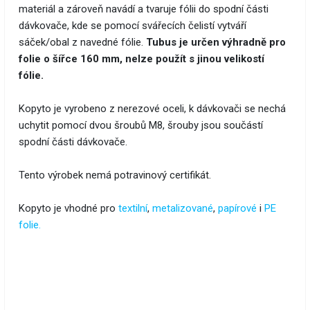
materiál a zároveň navádí a tvaruje fólii do spodní části
dávkovače, kde se pomocí svářecích čelistí vytváří
sáček/obal z navedné fólie.
Tubus je určen výhradně pro
folie o šířce 160 mm, nelze použít s jinou velikostí
fólie.
Kopyto je vyrobeno z nerezové oceli, k dávkovači se nechá
uchytit pomocí dvou šroubů M8, šrouby jsou součástí
spodní části dávkovače.
​Tento výrobek nemá potravinový certifikát.
Kopyto je vhodné pro
textilní
,
metalizované
,
papírové
i
PE
folie.