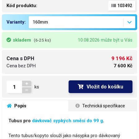
Kód produktu:
103492
Varianty:
skladem
10.08.2026 může být u Vás
(6-25 ks)
9 196 Kč
Cena s DPH
Cena bez DPH
7 600 Kč
Vložit do košíku
ks
 Popis
 Technická specifikace
Tubus pro
dávkovač sypkých směsí do 99 g
.
Tento tubus/kopyto slouží jako násypka pro dávkovaný