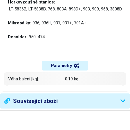
Horkovzdušné stanice:
LT-5836B, LT-5838B, 768, 803A, 898D+, 903, 909, 968, 3808D
Mikropájky:
936, 936H, 937, 937+, 701A+
Desolder:
950, 474
Parametry
Váha balení [kg]:
0.19 kg
Související zboží