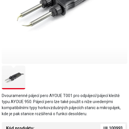
Dvouramenné pájecí pero AYOUE T001 pro odpájecí/pájecí kleště
typu AYOUE 950. Pájecí pero lze také použít s níže uvedenými
kompatibilními typy horkovzdušných pájecích stanic a mikropájek,
kde je pak stanice rozšířená o funkci desolderu.
Kód produktu:
100993