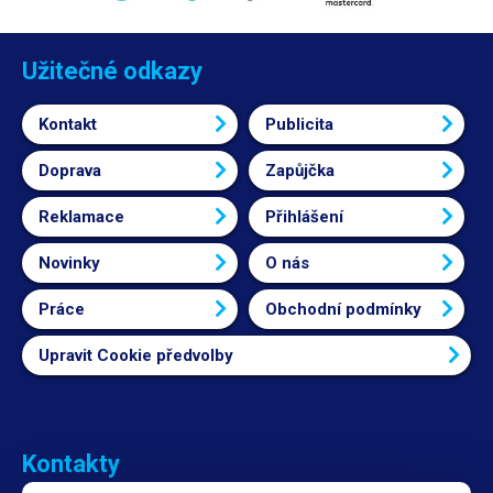
Užitečné odkazy
Kontakt
Publicita
Doprava
Zapůjčka
Reklamace
Přihlášení
Novinky
O nás
Práce
Obchodní podmínky
Upravit Cookie předvolby
Kontakty