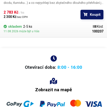
diodu, tlumivku…) a co nejrychleji bez zbytečného dlouhého přehřívání ji
extrahovat z plošného spoje. Zakončení dvou hrotů tvoří pinzetu –
žádný jiný nástroj k držení součástky nebude při práci nutný, neboť si ji
2 783 Kč 
/ ks
Koupit
jednoduše chytíte do čelistí.
2 300 Kč 
bez DPH
skladem
2-5 ks
Kód:
100207
11.08.2026 může být u Vás
Otevírací doba:
8:00 - 16:00
Zobrazit na mapě