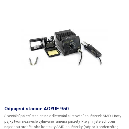
Odpájecí stanice AOYUE 950
Speciální pájecí stanice na odletování a letování součástek SMD. Hroty
pájky tvoří nezávisle vyhřívané ramena pinzety, kterými jste schopni
najednou prohřát oba kontakty SMD součástky (odpor, kondenzátor,