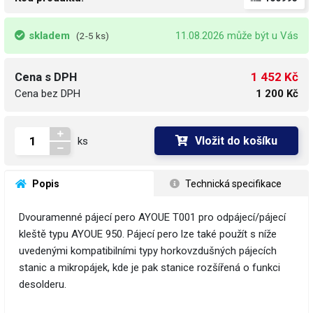
skladem
11.08.2026 může být u Vás
(2-5 ks)
1 452 Kč
Cena s DPH
Cena bez DPH
1 200 Kč
Vložit do košíku
ks
 Popis
 Technická specifikace
Dvouramenné pájecí pero AYOUE T001 pro odpájecí/pájecí
kleště typu AYOUE 950. Pájecí pero lze také použít s níže
uvedenými kompatibilními typy horkovzdušných pájecích
stanic a mikropájek, kde je pak stanice rozšířená o funkci
desolderu.