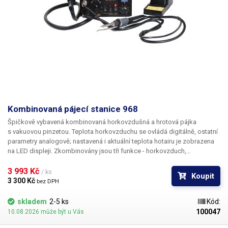
Kombinovaná pájecí stanice 968
Špičkově vybavená kombinovaná horkovzdušná a hrotová pájka
s vakuovou pinzetou. Teplota horkovzduchu se ovládá digitálně, ostatní
parametry analogově; nastavená i aktuální teplota hotairu je zobrazena
na LED displeji. Zkombinovány jsou tři funkce - horkovzduch,
mikropájka a odsávání vzduchu při letování; každá z funkcí se dá
ovládat nezávisle. V příslušenství najdete nadstandardní výbavu
3 993 Kč 
/ ks
Koupit
nástavců pro hotair.
3 300 Kč 
bez DPH
skladem
2-5 ks
Kód:
100047
10.08.2026 může být u Vás