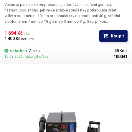
Vakuová pinzeta s kompresorem je dodávána se třemi gumovými
nástavci podle toho, jak velké a těžké součástky potřebujete držet –
velký s poloměrem 10 mm pro součástky do hmotnosti 40 g, střední
s poloměrem 7 mm do 18 g a malý 3 mm do 3 g. Sací příkon
kompresoru je 20 – 25W. Na boku přístroje je úchytka pro odložení
sacího pera.
1 694 Kč 
/ ks
Koupit
1 400 Kč 
bez DPH
skladem
2-5 ks
Kód:
100041
10.08.2026 může být u Vás