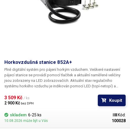
Horkovzdušná stanice 852A+
Plně digitální systém pro pájení horkým vzduchem. Veškeré nastavení
pájecí stanice se provádí pomocí tlačítek a aktuální naměřené veličiny
jsou zobrazeny na LED zobrazovačích. Aktuální stav regulačního
systému horkého vzduchu je indikován pomocí LED (topí-netopí) a
zobrazenou teplotou, měřenou čidlem v ústí trubice.
3 509 Kč 
/ ks
Koupit
2 900 Kč 
bez DPH
skladem
6-25 ks
Kód:
100028
10.08.2026 může být u Vás