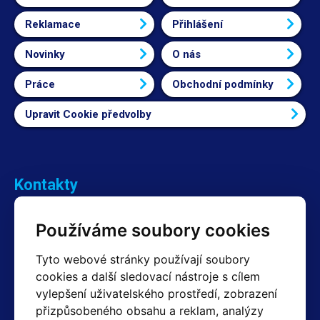
Reklamace
Přihlášení
Novinky
O nás
Práce
Obchodní podmínky
Upravit Cookie předvolby
Kontakty
Obchodní oddělení Reklamace
Používáme soubory cookies
+420 603 357 606 +420 605 234 204
info@hotair.cz
Tyto webové stránky používají soubory
Fakturační a expediční oddělení
cookies a další sledovací nástroje s cílem
+420 605 259 759
vylepšení uživatelského prostředí, zobrazení
(Po–Pá: 7:30 – 15:00)
přizpůsobeného obsahu a reklam, analýzy
Technické oddělení