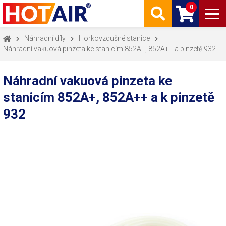
0
Náhradní díly
Horkovzdušné stanice
Náhradní vakuová pinzeta ke stanicím 852A+, 852A++ a pinzetě 932
Náhradní vakuová pinzeta ke
stanicím 852A+, 852A++ a k pinzetě
932