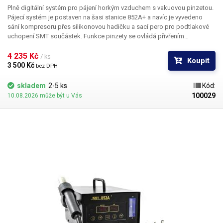
Plně digitální systém pro pájení horkým vzduchem s vakuovou pinzetou.
Pájecí systém je postaven na šasi stanice 852A+ a navíc je vyvedeno
sání kompresoru přes silikonovou hadičku a sací pero pro podtlakové
uchopení SMT součástek. Funkce pinzety se ovládá přivřením
ovládacího sacího otvoru na ruční části prstem. Veškeré nastavení pájecí
stanice se provádí pomocí tlačítek a aktuální naměřené veličiny jsou
4 235 Kč 
/ ks
Koupit
zobrazeny na LED zobrazovačích.
3 500 Kč 
bez DPH
skladem
2-5 ks
Kód:
100029
10.08.2026 může být u Vás