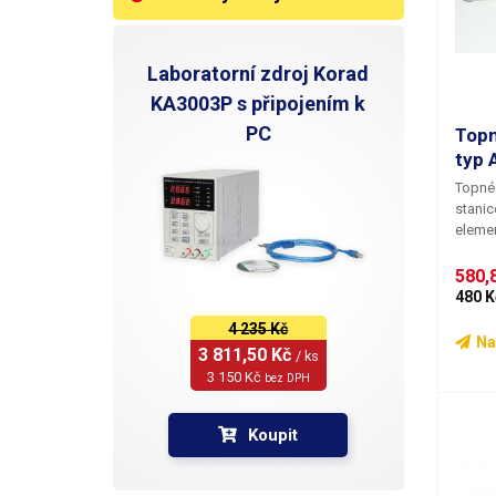
Laboratorní zdroj Korad
KA3003P s připojením k
PC
Topn
typ 
Topné 
stanic
elemen
s type
580,8
480 K
4 235 Kč
Na
3 811,50 Kč 
/ ks
3 150 Kč 
bez DPH
Koupit