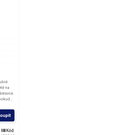
ušné
etě na
ástavce.
 pokud
 na
ční
oupit
plota.
 části
Kód: