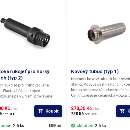
tová rukojeť pro horký
Kovový tubus (typ 1)
ch (typ 2)
Náhradní kovový tubus k horkovzd
stanici. Kovová část na konci rukoj
ní rukojeť pro horkovzdušné
kterou se nasazují horkovzdušné n
e. Plastová část rukojetě
Uvnitř tubusu je keramická vložka;
vzdušné pájky. Námi prodávané
se roztříští (třeba po pádu rukojetě
e používají jeden ze 2 typů rukojetí
zem), ztratí kovová tryska své izola
ných z tvrzeného plastu. Pokud
0 Kč 
278,30 Kč 
/ ks
/ ks
Koupit
K
vlastnosti a extrémně vzroste její te
 nahradit svoji poškozenou, nejprve
č 
230 Kč 
bez DPH
bez DPH
Posléze dojde k poškození platové
ře porovnejte s fotografiemi obou
rukojetě vlivem vysokých teplot.
ladem
2-5 ks
Kód:
skladem
2-5 ks