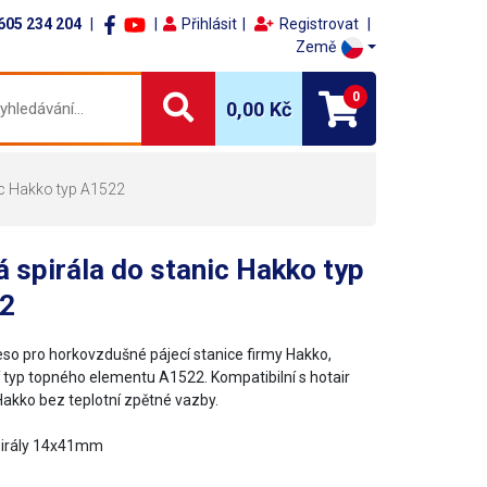
605 234 204
Přihlásit
Registrovat
Země
0
0,00 Kč
ic Hakko typ A1522
 spirála do stanic Hakko typ
2
eso pro horkovzdušné pájecí stanice firmy Hakko,
cí typ topného elementu A1522. Kompatibilní s hotair
akko bez teplotní zpětné vazby.
pirály 14x41mm