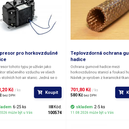
resor pro horkovzdušné
Teplovzdorná ochrana g
ice
hadice
sor tohoto typu je užíván jako
Ochrana gumové hadice mezi
tor stlačeného vzduchu ve všech
horkovzdušnou stanicí a foukací hu
 stolních hot-air stanic. Jedná se o
Návlek je vyroben z keramické tkani
ánový kompresor (diafragm pump,
schopen trvale odolávat teplotám 
gma pumpa) na 230V/50Hz. Výměna
300°C. Zabrání poškození přívodní
,20 Kč 
701,80 Kč 
/ ks
/ ks
Koupit
K
o kompresoru v hot-airech obnáší
horkým vzduchem nebo nahřátou s
č 
580 Kč 
bez DPH
bez DPH
vyzutí čtyř gumových tlumících
Cena je uvedena za délku potřebn
k a jejich nasazení na nový
k ochraně přívodu jedné horkovzd
ladem
6-25 ks
Kód:
skladem
2-5 ks
sor. Gumové silentbloky nejsou
pájky.
100574
2026 může být u Vás
11.08.2026 může být u Vás
tí dodávky. Vyhoví ve všech typech
sorových hot-airů.