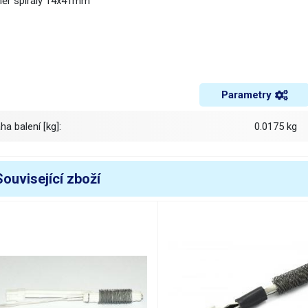
ěr spirály 14x41mm
Parametry
áha balení [kg]:
0.0175 kg
Související zboží