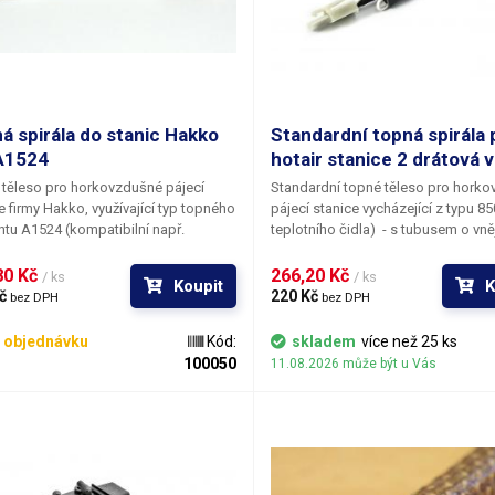
á spirála do stanic Hakko
Standardní topná spirála 
A1524
hotair stanice 2 drátová 
těleso pro horkovzdušné pájecí
Standardní topné těleso pro hork
e firmy Hakko, využívající typ topného
pájecí stanice vycházející z typu 85
tu A1524 (kompatibilní např.
teplotního čidla) - s tubusem o vn
m FR-803). Senzor teploty je součástí
průměru 21,5 mm a skleněnou vlož
topného tělesa. rozměr pirály 14x35mm
Kompatibilní s typy: 850.
0 Kč 
266,20 Kč 
/ ks
/ ks
Koupit
K
č 
220 Kč 
bez DPH
bez DPH
 objednávku
Kód:
skladem
více než 25 ks
100050
11.08.2026 může být u Vás