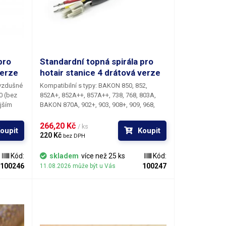
pro
Standardní topná spirála pro
verze
hotair stanice 4 drátová verze
ovzdušné
Kompatibilní s typy: BAKON 850, 852,
0 (bez
852A+, 852A++, 857A++, 738, 768, 803A,
ějším
BAKON 870A, 902+, 903, 908+, 909, 968,
kou.
968A+, 2702, 2738, 3808D, 6031 Standardní
topné těleso pro horkovzdušné pájecí
266,20 Kč 
/ ks
oupit
Koupit
stanice vycházející z řady 85x - s tubusem o
220 Kč 
bez DPH
vnějším průměru 21,5 mm a skleněnou
vložkou. Skladem jsou 4-drátové i 2-
Kód:
skladem
více než 25 ks
Kód:
drátové varianty této spirály (řady 852 s
100246
100247
11.08.2026 může být u Vás
termočlánkem pro měření teploty i řady 850
bez termočlánku).