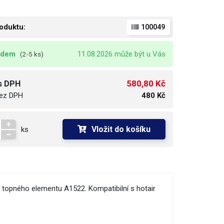
oduktu:
100049
adem
11.08.2026 může být u Vás
(2-5 ks)
580,80 Kč
s DPH
ez DPH
480 Kč
Vložit do košíku
ks
p topného elementu A1522. Kompatibilní s hotair