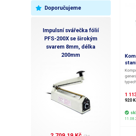
Doporučujeme
Impulsní svářečka fólií
PFS-200X se širokým
svarem 8mm, délka
200mm
Komp
stan
Kompre
generá
typech
membr
diafra
1 113
vadnéh
920 K
pouze 
nožiče
sk
kompre
11.08.
součás
kompre
2 709,19 Kč 
/ ks