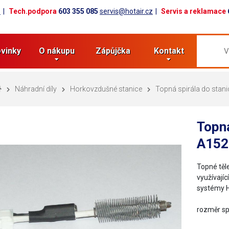
z
Tech.podpora
603 355 085
servis@hotair.cz
Servis a reklamace
vinky
O nákupu
Zápůjčka
Kontakt
Náhradní díly
Horkovzdušné stanice
Topná spirála do stan
Topná
A152
Topné těl
využívají
systémy H
rozměr s