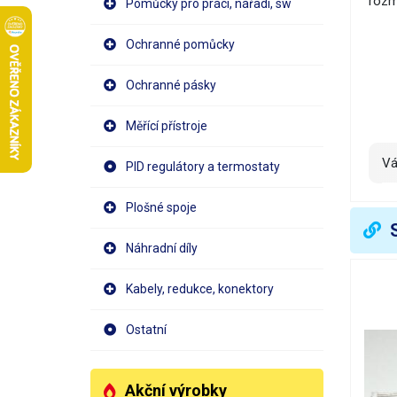
rozm
Pomůcky pro práci, nářadí, sw
Ochranné pomůcky
Ochranné pásky
Měřící přístroje
V
PID regulátory a termostaty
Plošné spoje
Náhradní díly
Kabely, redukce, konektory
Ostatní
Akční výrobky