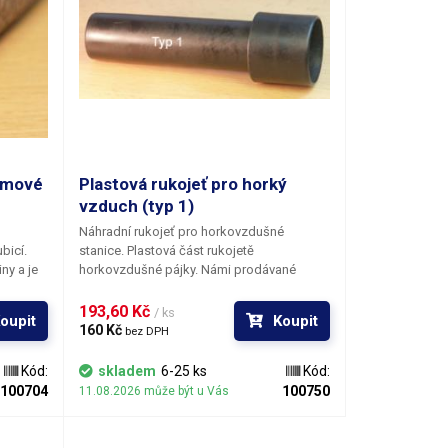
umové
Plastová rukojeť pro horký
vzduch (typ 1)
Náhradní rukojeť pro horkovzdušné
bicí.
stanice. Plastová část rukojetě
ny a je
horkovzdušné pájky. Námi prodávané
do
stanice používají jeden ze 2 typů rukojetí
 hadice
vyrobených z tvrzeného plastu. Pokud
193,60 Kč 
/ ks
oupit
Koupit
oučástí.
chcete nahradit svoji poškozenou, nejprve
160 Kč 
bez DPH
ou
ji dobře porovnejte s fotografiemi obou
ušné
typů.
Kód:
skladem
6-25 ks
Kód:
100704
100750
11.08.2026 může být u Vás