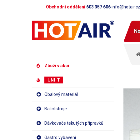
Obchodní oddělení
603 357 606
info@hotair.c
No
Zboží v akci
UNI-T
Obalový materiál
Balicí stroje
Dávkovače tekutých přípravků
Gastro vybavení