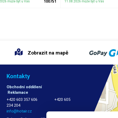
100751
2026 může být u Vás
11.08.2026 může být u Vás
Zobrazit na mapě
Kontakty
Obchodní oddělení
Reklamace
+420 603 357 606 +420 605
234 204
info@hotair.cz