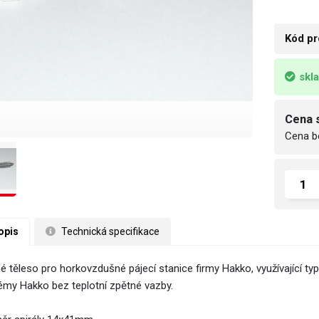
Kód pr
skl
Cena 
Cena b
opis
 Technická specifikace
é těleso pro horkovzdušné pájecí stanice firmy Hakko, využívající ty
émy Hakko bez teplotní zpětné vazby.