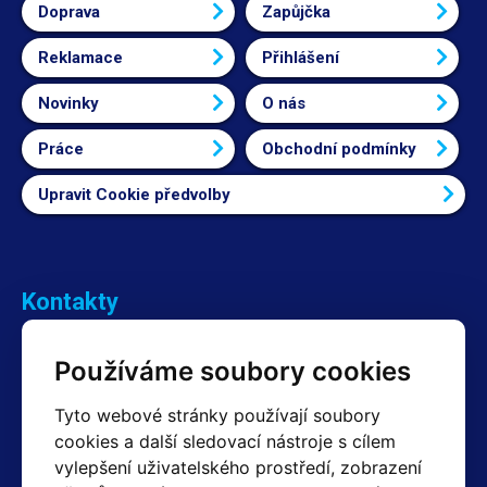
Doprava
Zapůjčka
Reklamace
Přihlášení
Novinky
O nás
Práce
Obchodní podmínky
Upravit Cookie předvolby
Kontakty
Obchodní oddělení Reklamace
Používáme soubory cookies
+420 603 357 606 +420 605 234 204
info@hotair.cz
Tyto webové stránky používají soubory
Fakturační a expediční oddělení
cookies a další sledovací nástroje s cílem
+420 605 259 759
vylepšení uživatelského prostředí, zobrazení
(Po–Pá: 7:30 – 15:00)