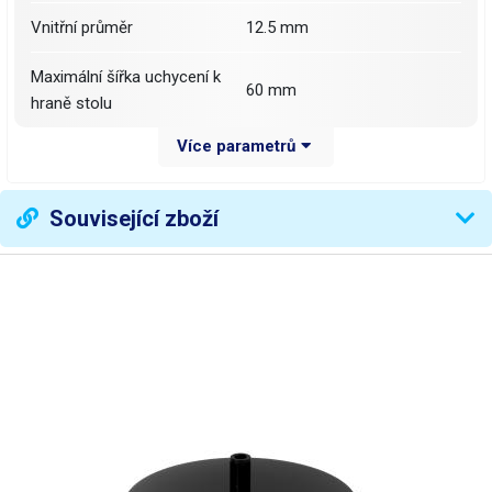
Vnitřní průměr
12.5 mm
Maximální šířka uchycení k
60 mm
hraně stolu
Více parametrů
Váha balení [kg]:
0.205 kg
Související zboží