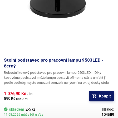
Stolní podstavec pro pracovní lampu 9503LED -
černý
Robustní kovový podstavec pro pracovní lampu 9503LED.
Díky
kovovému podstavci, může lampu postavit přímo na stůl a umístit ji
podle potřeby, nejste omezeni pouze k uchycení na okraj desky stolu
jako při použití standardní svěrky. Podstavec o průměru 250mm je velmi
robustní a těžký, jeho váha a průměr zajistí aby se ani větší a těžší lampa
1 076,90 Kč 
/ ks
Koupit
neměla tendenci naklánět, nebo padat. Podstavec je vyveden v černém
890 Kč 
bez DPH
lesklém laku, ze spodní strany je filc, který brání poničení povrchu stolu.
Tento model je barvou a designem určený pro lampu 9503LED, avšak
lze
skladem
2-5 ks
Kód:
použít pro jiné typy lamp s upevňovacím trnem o průměru 12,5mm a
104589
11.08.2026 může být u Vás
délkou kolem 50-60mm.
Obsah balení:
černý kovový podstavec Lampa