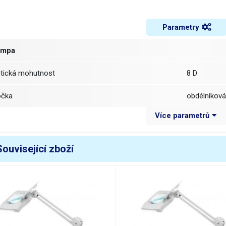
Parametry
ampa
ptická mohutnost
8 D
očka
obdélníková
Více parametrů
ozměr čočky
rozměr 19
Materiál čočky
sklo
Související zboží
áha balení [kg]:
1.6 kg