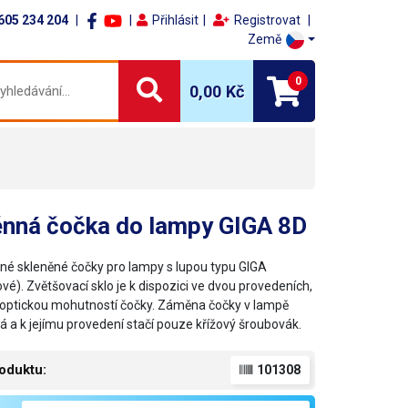
605 234 204
Přihlásit
Registrovat
Země
0
0,00 Kč
nná čočka do lampy GIGA 8D
né skleněné čočky pro lampy s lupou typu GIGA
vé). Zvětšovací sklo je k dispozici ve dvou provedeních,
se optickou mohutností čočky. Záměna čočky v lampě
tá a k jejímu provedení stačí pouze křížový šroubovák.
oduktu:
101308