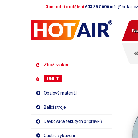
Obchodní oddělení
603 357 606
info@hotair.c
No
Zboží v akci
UNI-T
Obalový materiál
Balicí stroje
Dávkovače tekutých přípravků
Gastro vybavení