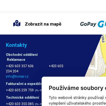
Zobrazit na mapě
Kontakty
Obchodní oddělení
Reklamace
+420 603 357 606 +420 605
234 204
info@hotair.cz
Fakturační a expediční oddělení
Používáme soubory 
+420 605 259 759
(Po–Pá: 7:30 – 15:00)
Tyto webové stránky používají s
Technické oddělení
vylepšení uživatelského prostř
+420 603 355 085
(Po–Pá: 8:00 – 16:00)