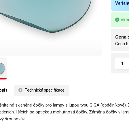
Varian
skl
Cena 
Cena b
opis
 Technická specifikace
nitelné skleněné čočky pro lampy s lupou typu GIGA (obdélníkové). Z
edeních, lišících se optickou mohutností čočky. Záměna čočky v lampě
ový šroubovák.