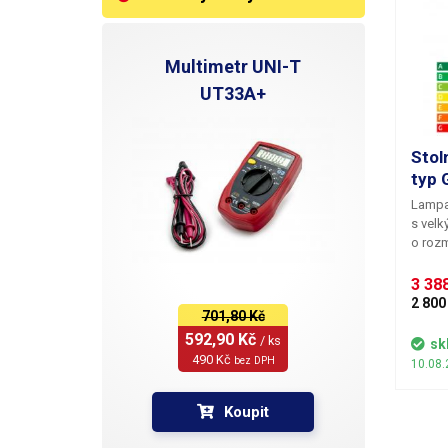
Multimetr UNI-T
UT33A+
Stol
typ 
Lampa
s vel
o rozm
mohut
Čočka 
3 388
nikoli
2 800
701,80 Kč
plastů
vysoce
592,90 Kč 
/ ks
sk
dispon
490 Kč 
bez DPH
10.08.
rozdíl
fluore
Koupit
řešení
elektř