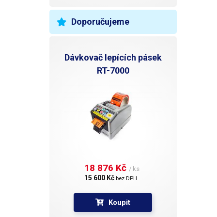
mají v
lampy
stará 
Doporučujeme
kloub
lampu
nutnos
Dávkovač lepících pásek
Jakmi
polohy
RT-7000
celoko
lampy 
který 
vybav
proti 
době její
najde 
elektr
pod lu
kvalit
18 876 Kč 
opravy
/ ks
15 600 Kč 
bez DPH
Koupit