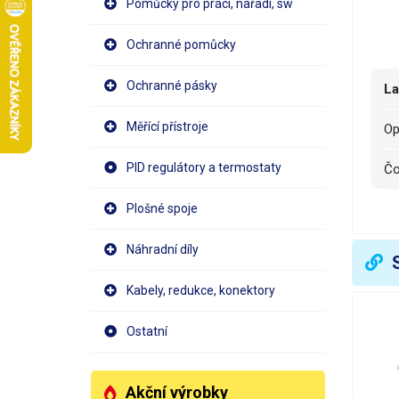
Pomůcky pro práci, nářadí, sw
Ochranné pomůcky
Ochranné pásky
L
Měřící přístroje
O
PID regulátory a termostaty
Č
R
Plošné spoje
Náhradní díly
V
Kabely, redukce, konektory
Ostatní
Akční výrobky