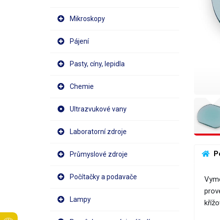
Mikroskopy
Pájení
Pasty, cíny, lepidla
Chemie
Ultrazvukové vany
Laboratorní zdroje
 P
Průmyslové zdroje
Počítačky a podavače
Vymě
prov
Lampy
kříž