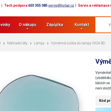
z
Tech.podpora
603 355 085
servis@hotair.cz
Servis a reklamace
vinky
O nákupu
Zápůjčka
Kontakt
Náhradní díly
Lampy
Výměnná čočka do lampy GIGA 8D
Výmě
Vyměnitel
(obdélníko
lišících 
není složi
Kód pr