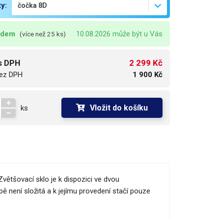
ty:
adem
10.08.2026 může být u Vás
(více než 25 ks)
2 299 Kč
s DPH
ez DPH
1 900 Kč
Vložit do košíku
ks
většovací sklo je k dispozici ve dvou
 není složitá a k jejímu provedení stačí pouze