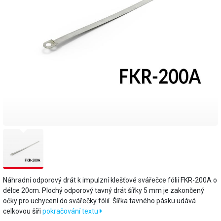
Náhradní odporový drát k impulzní klešťové svářečce fólií FKR-200A o
délce 20cm. Plochý odporový tavný drát šířky 5 mm je zakončený
očky pro uchycení do svářečky fólií. Šířka tavného pásku udává
celkovou šíři
pokračování textu