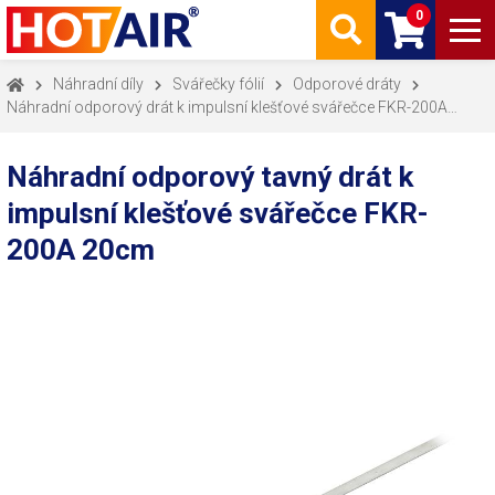
0
Náhradní díly
Svářečky fólií
Odporové dráty
Náhradní odporový drát k impulsní klešťové svářečce FKR-200A
20cm
Náhradní odporový tavný drát k
impulsní klešťové svářečce FKR-
200A 20cm