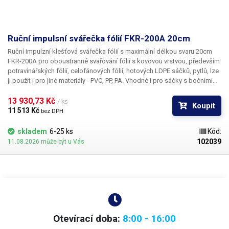
Ruční impulsní svářečka fólií FKR-200A 20cm
Ruční impulzní klešťová svářečka fólií s maximální délkou svaru 20cm
FKR-200A
pro
oboustranné svařování fólií
s kovovou vrstvou, především
potravinářských fólií, celofánových fólií, hotových LDPE sáčků, pytlů, lze
ji použít i pro jiné materiály - PVC, PP, PA. Vhodné i pro sáčky s bočními
sklady na uchovávání pražené kávy či sypaných čajů. Impulsní vářečka
fólií
13 930,73 Kč 
FKR-200A se skládá ze dvou částí
- svařovacích kleští a
/ ks
Koupit
trafostanice. Díky oddělení transformátoru od kleští jsou kleště příjemně
11 513 Kč 
bez DPH
lehké - pouhých 970 gramů a lze s nimi dobře manipulovat. Kabel je
navíc dostatečně dlouhý (220cm+), takže se s nimi dostanete kamkoliv.
skladem
6-25 ks
Kód:
Trafostanice disponuje kromě vypínače také regulátorem času, kde lze
102039
11.08.2026 může být u Vás
od 1 - 8 nastavit délku svařování. Čas musí odpovídat tloušťce a
materiálu svařovaných fólií. U regulátoru času se nachází také indikační
dioda, indikující probíhající svařování. Samotné čelisti kleští jsou 20cm
dlouhé a jsou potaženy topnými odporovými dráty s šířkou 5mm
skrytými pod tepluodolnou teflonovanou páskou, která zabraňuje
spečení fólie s tavným drátem. Ke svaru dojde až stiskem rukojeti
(sevřením). Šířka výsledného svaru je
5,5mm.
Díky
oboustrannému
svařování
dojde k opravdu vzduchotěsnému a vodotěsnému
Otevírací doba:
8:00 - 16:00
nerozbitelnému svaru, který nelze otevřít jinak než ustřižením nebo za