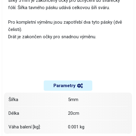
šířky 5 mm je zakončený očky pro uchycení do svářečky
fólií. Šířka tavného pásku udává celkovou šíři sváru.
Pro kompletní výměnu jsou zapotřebí dva tyto pásky (dvě
čelisti).
Drát je zakončen očky pro snadnou výměnu.
Parametry
Šířka
5mm
Délka
20cm
Váha balení [kg]:
0.001 kg