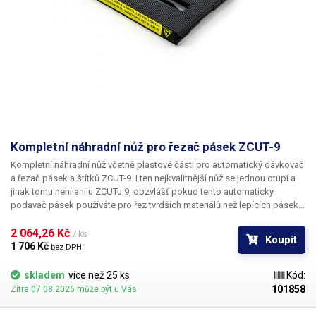
Kompletní náhradní nůž pro řezač pásek ZCUT-9
Kompletní náhradní nůž
včetně plastové části pro
automatický dávkovač
a řezač pásek a štítků ZCUT-9
. I ten nejkvalitnější nůž se jednou otupí a
jinak tomu není ani u ZCUTu 9, obzvlášť pokud tento automatický
podavač pásek používáte pro řez tvrdších materiálů než lepících pásek.
Tento náhradní díl vrátí Vašemu ZCUTu jeho původní ostrost. Břity jsou už
uloženy v plastovém šasi a pro výměnu stačí pouze vsunout do řezačky.
2 064,26 Kč 
/ ks
Koupit
Součástí náhradního dílu je také nástavec pro držení již ustřihnuté pásky,
1 706 Kč 
bez DPH
který se může při časté manipulaci "vychodit", případně zlomit. Pokud
potřebujete pouze břity bez plastového šasi, můžete je objednat zde.
skladem
více než 25 ks
Kód:
101858
Zítra 07.08.2026 může být u Vás