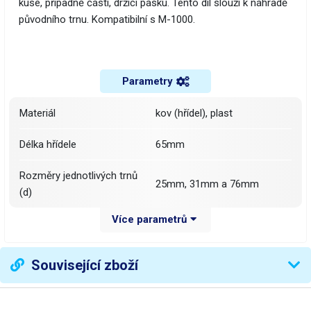
kuse, případně částí, držící pásku. Tento díl slouží k náhradě
původního trnu. Kompatibilní s M-1000.
Parametry
Materiál
kov (hřídel), plast
Délka hřídele
65mm
Rozměry jednotlivých trnů
25mm, 31mm a 76mm
(d)
Více parametrů
Váha balení [kg]:
0.072 kg
Související zboží