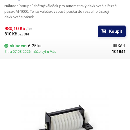
Náhradní vstupní sběrný váleček pro automatický dávkovač a řezač
pásek M-1000. Tento váleček vsouvá pásku do řezacího ústrojí
dávkovače pásek.
980,10 Kč 
/ ks
Koupit
810 Kč 
bez DPH
skladem
6-25 ks
Kód:
101841
Zítra 07.08.2026 může být u Vás