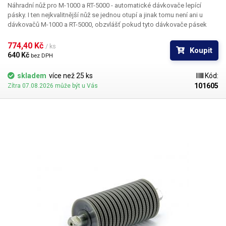
Náhradní nůž pro
M-1000 a RT-5000
- automatické dávkovače lepící
pásky. I ten nejkvalitnější nůž se jednou otupí a jinak tomu není ani u
dávkovačů M-1000 a RT-5000, obzvlášť pokud tyto dávkovače pásek
používáte pro řez tvrdších materiálů než standardních lepících pásek.
Tento náhradní nůž navrátí jejich původní ostrost. Nůž se skládá ze dvou
774,40 Kč 
/ ks
Koupit
dílů.
Výměnu nože
u M-1000 a RT-5000
zvládne opravdu každý. Je to k
640 Kč 
bez DPH
tomu zapotřebí pouze křížový šroubovák. Odepněte řezací díl a
odšroubujte dva na obrázku vyznačené šroubky. Sejměte stříbrný
skladem
více než 25 ks
Kód:
kovový kryt nožů. Staré břity jednoduše vyjměte a nahraďte břity novými.
101605
Zítra 07.08.2026 může být u Vás
Nasaďte zpět stříbrný krycí díl a následně přišroubujte zpět křížové
šrouby. Nezapomeňte nože promazat. Celý blok vložte do řezačky a
proveďte testovací řez.