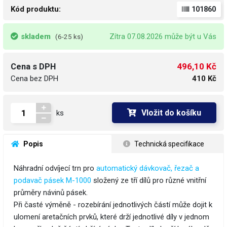
Kód produktu:
101860
skladem
Zítra 07.08.2026 může být u Vás
(6-25 ks)
496,10 Kč
Cena s DPH
Cena bez DPH
410 Kč
Vložit do košíku
ks
 Popis
 Technická specifikace
Náhradní odvíjecí trn pro
automatický dávkovač, řezač a
podavač pásek M-1000
složený ze tří dílů pro různé vnitřní
průměry návinů pásek.
Při časté výměně - rozebírání jednotlivých částí může dojit k
ulomení aretačních prvků, které drží jednotlivé díly v jednom