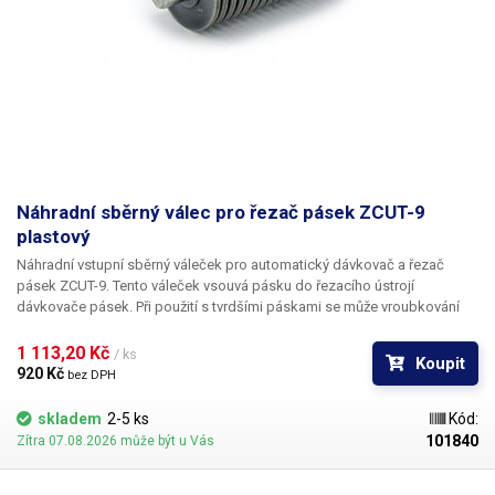
Náhradní sběrný válec pro řezač pásek ZCUT-9
plastový
Náhradní vstupní sběrný váleček pro automatický dávkovač a řezač
pásek ZCUT-9. Tento váleček vsouvá pásku do řezacího ústrojí
dávkovače pásek. Při použití s tvrdšími páskami se může vroubkování
opotřebovat a mohou nastat problémy s vkládáním pásky. V případě
opotřebení či poškození možno použít tento náhradní díl a zařízení
1 113,20 Kč 
/ ks
Koupit
svépomocí opravit.
920 Kč 
bez DPH
skladem
2-5 ks
Kód:
101840
Zítra 07.08.2026 může být u Vás