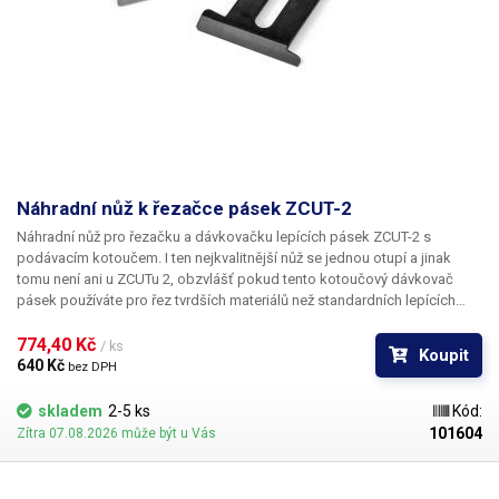
Náhradní nůž k řezačce pásek ZCUT-2
Náhradní nůž pro řezačku a dávkovačku lepících pásek ZCUT-2 s
podávacím kotoučem. I ten nejkvalitnější nůž se jednou otupí a jinak
tomu není ani u ZCUTu 2, obzvlášť pokud tento kotoučový dávkovač
pásek používáte pro řez tvrdších materiálů než standardních lepících
pásek. Tento náhradní díl vrátí Vašemu ZCUTu jeho původní
ostrost. Náhradní nůž se skládá ze dvou částí. Výměna břitů není vůbec
774,40 Kč 
/ ks
Koupit
složitá, zvládne i lajk. Je k tomu zapotřebí pouze plochý šroubovák a
640 Kč 
bez DPH
plochý maticový klíč č.7. Po odšroubování šroubů vyjměte nože a
nahraďte je novými. Ty následně pevně přišroubujte. Šroubky jsou
skladem
2-5 ks
Kód:
vyznačeny na ilustrativním obrázku.
101604
Zítra 07.08.2026 může být u Vás