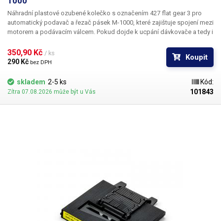
1000
​Náhradní plastové ozubené kolečko s označením 427 flat gear 3
pro
automatický podavač a řezač pásek M-1000, které zajištuje spojení mezi
motorem a podávacím válcem. Pokud dojde k ucpání dávkovače a tedy i
mechanickému zastavení válců a motor je stále v pohybu, může dojít k
jeho zlomení. Díky tomuto náhradnímu ozubenému kolečku si můžete
350,90 Kč 
/ ks
Koupit
sami svépomocí podavač pásek
M-1000
sami opravit. Průměr: 29.7mm
290 Kč 
bez DPH
skladem
2-5 ks
Kód:
101843
Zítra 07.08.2026 může být u Vás