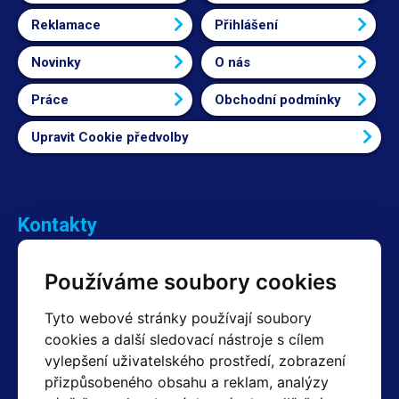
Reklamace
Přihlášení
Novinky
O nás
Práce
Obchodní podmínky
Upravit Cookie předvolby
Kontakty
Obchodní oddělení Reklamace
Používáme soubory cookies
+420 603 357 606 +420 605 234 204
info@hotair.cz
Tyto webové stránky používají soubory
Fakturační a expediční oddělení
cookies a další sledovací nástroje s cílem
+420 605 259 759
vylepšení uživatelského prostředí, zobrazení
(Po–Pá: 7:30 – 15:00)
přizpůsobeného obsahu a reklam, analýzy
Technické oddělení