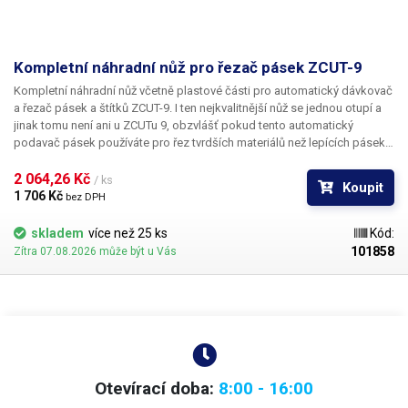
Kompletní náhradní nůž pro řezač pásek ZCUT-9
Kompletní náhradní nůž
včetně plastové části pro
automatický dávkovač
a řezač pásek a štítků ZCUT-9
. I ten nejkvalitnější nůž se jednou otupí a
jinak tomu není ani u ZCUTu 9, obzvlášť pokud tento automatický
podavač pásek používáte pro řez tvrdších materiálů než lepících pásek.
Tento náhradní díl vrátí Vašemu ZCUTu jeho původní ostrost. Břity jsou už
uloženy v plastovém šasi a pro výměnu stačí pouze vsunout do řezačky.
2 064,26 Kč 
/ ks
Koupit
Součástí náhradního dílu je také nástavec pro držení již ustřihnuté pásky,
1 706 Kč 
bez DPH
který se může při časté manipulaci "vychodit", případně zlomit. Pokud
potřebujete pouze břity bez plastového šasi, můžete je objednat zde.
skladem
více než 25 ks
Kód:
101858
Zítra 07.08.2026 může být u Vás
Otevírací doba:
8:00 - 16:00