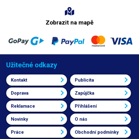
Zobrazit na mapě
Užitečné odkazy
Kontakt
Publicita
Doprava
Zapůjčka
Reklamace
Přihlášení
Novinky
O nás
Práce
Obchodní podmínky