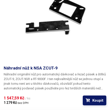
Náhradní nůž k NSA ZCUT-9
Náhradní originální nůž pro automatický dávkovač a řezač pásek a štítků
ZCUT-9
,
ZCUT-9GR a RT-9000F
.
I ten nejkvalitnější nůž se jednou otupí a
jinak tomu není ani u těchto dávkovačů, obzvlášť pokud tento
automatický podavač pásek používáte pro řez tvrdších materiálů než
lepících pásek. Tento náhradní díl vrátí dávkovač do stavu nového
zařízení. Nůž se skládá ze dvou dílů.
1 547,59 Kč 
Výměna nože
u
ZCUT 9
není složitý
/ ks
Koupit
proces. Odepněte řezací hlavu od přístroje a odšroubujte dva na
1 279 Kč 
bez DPH
obrázku vyznačené křížové šrouby horního nože spolu s úchyty. U