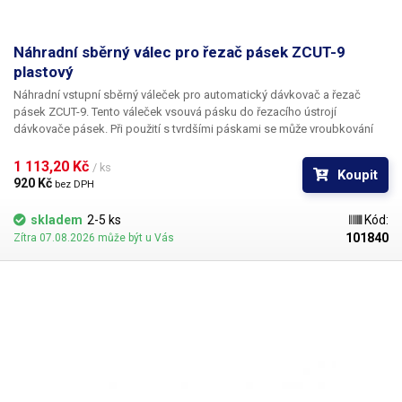
Náhradní sběrný válec pro řezač pásek ZCUT-9
plastový
Náhradní vstupní sběrný váleček pro automatický dávkovač a řezač
pásek ZCUT-9. Tento váleček vsouvá pásku do řezacího ústrojí
dávkovače pásek. Při použití s tvrdšími páskami se může vroubkování
opotřebovat a mohou nastat problémy s vkládáním pásky. V případě
opotřebení či poškození možno použít tento náhradní díl a zařízení
1 113,20 Kč 
/ ks
Koupit
svépomocí opravit.
920 Kč 
bez DPH
skladem
2-5 ks
Kód:
101840
Zítra 07.08.2026 může být u Vás