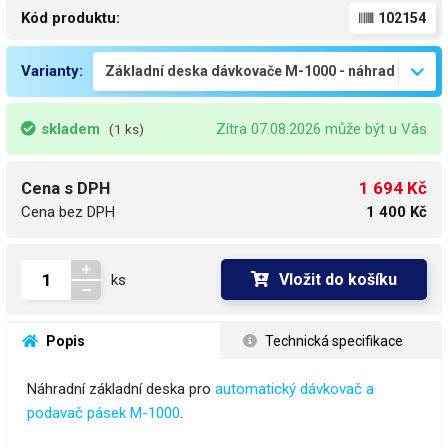
Kód produktu:
102154
Varianty:
skladem
Zítra 07.08.2026 může být u Vás
(1 ks)
1 694 Kč
Cena s DPH
Cena bez DPH
1 400 Kč
Vložit do košíku
ks
 Popis
 Technická specifikace
Náhradní základní deska pro
automatický dávkovač a
podavač pásek M-1000
.