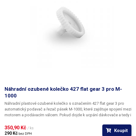
Náhradní ozubené kolečko 427 flat gear 3 pro M-
1000
​Náhradní plastové ozubené kolečko s označením 427 flat gear 3
pro
automatický podavač a řezač pásek M-1000, které zajištuje spojení mezi
motorem a podávacím válcem. Pokud dojde k ucpání dávkovače a tedy i
mechanickému zastavení válců a motor je stále v pohybu, může dojít k
jeho zlomení. Díky tomuto náhradnímu ozubenému kolečku si můžete
350,90 Kč 
/ ks
Koupit
sami svépomocí podavač pásek
M-1000
sami opravit. Průměr: 29.7mm
290 Kč 
bez DPH