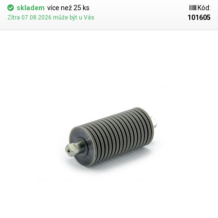
odšroubujte dva na obrázku vyznačené šroubky. Sejměte stříbrný
skladem
více než 25 ks
Kód:
kovový kryt nožů. Staré břity jednoduše vyjměte a nahraďte břity novými.
101605
Zítra 07.08.2026 může být u Vás
Nasaďte zpět stříbrný krycí díl a následně přišroubujte zpět křížové
šrouby. Nezapomeňte nože promazat. Celý blok vložte do řezačky a
proveďte testovací řez.