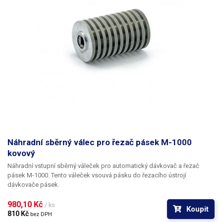
Náhradní sběrný válec pro řezač pásek M-1000
kovový
Náhradní vstupní sběrný váleček pro automatický dávkovač a řezač
pásek M-1000. Tento váleček vsouvá pásku do řezacího ústrojí
dávkovače pásek.
980,10 Kč 
/ ks
Koupit
810 Kč 
bez DPH