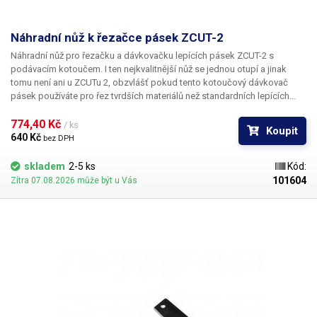
Náhradní nůž k řezačce pásek ZCUT-2
Náhradní nůž pro řezačku a dávkovačku lepících pásek ZCUT-2 s
podávacím kotoučem. I ten nejkvalitnější nůž se jednou otupí a jinak
tomu není ani u ZCUTu 2, obzvlášť pokud tento kotoučový dávkovač
pásek používáte pro řez tvrdších materiálů než standardních lepících
pásek. Tento náhradní díl vrátí Vašemu ZCUTu jeho původní
ostrost. Náhradní nůž se skládá ze dvou částí. Výměna břitů není vůbec
774,40 Kč 
/ ks
Koupit
složitá, zvládne i lajk. Je k tomu zapotřebí pouze plochý šroubovák a
640 Kč 
bez DPH
plochý maticový klíč č.7. Po odšroubování šroubů vyjměte nože a
nahraďte je novými. Ty následně pevně přišroubujte. Šroubky jsou
skladem
2-5 ks
Kód:
vyznačeny na ilustrativním obrázku.
101604
Zítra 07.08.2026 může být u Vás