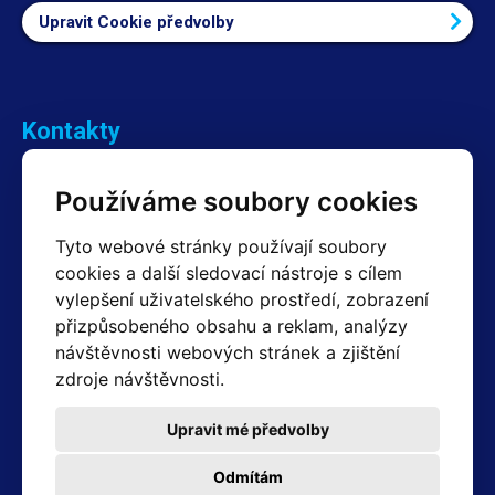
Upravit Cookie předvolby
Kontakty
Obchodní oddělení Reklamace
Používáme soubory cookies
+420 603 357 606 +420 605 234 204
info@hotair.cz
Tyto webové stránky používají soubory
Fakturační a expediční oddělení
cookies a další sledovací nástroje s cílem
+420 605 259 759
vylepšení uživatelského prostředí, zobrazení
(Po–Pá: 7:30 – 15:00)
přizpůsobeného obsahu a reklam, analýzy
Technické oddělení
návštěvnosti webových stránek a zjištění
+420 603 355 085
(Po–Pá: 8:00 – 16:00)
zdroje návštěvnosti.
servis@hotair.cz
Výdej zboží (Ostrava): Po-Pá: 8:00 - 16:00
Upravit mé předvolby
Platba jen v hotovosti
Odmítám