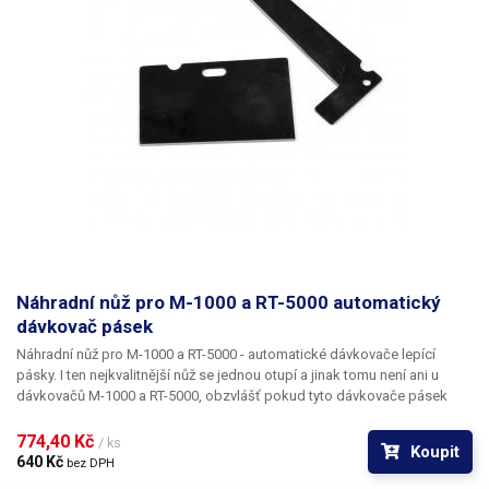
Náhradní nůž pro M-1000 a RT-5000 automatický
dávkovač pásek
Náhradní nůž pro
M-1000 a RT-5000
- automatické dávkovače lepící
pásky. I ten nejkvalitnější nůž se jednou otupí a jinak tomu není ani u
dávkovačů M-1000 a RT-5000, obzvlášť pokud tyto dávkovače pásek
používáte pro řez tvrdších materiálů než standardních lepících pásek.
Tento náhradní nůž navrátí jejich původní ostrost. Nůž se skládá ze dvou
774,40 Kč 
/ ks
Koupit
dílů.
Výměnu nože
u M-1000 a RT-5000
zvládne opravdu každý. Je to k
640 Kč 
bez DPH
tomu zapotřebí pouze křížový šroubovák. Odepněte řezací díl a