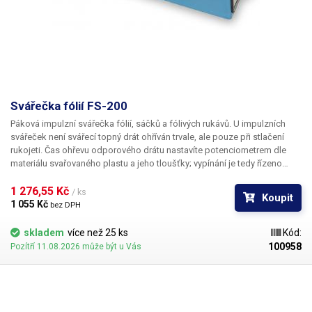
Svářečka fólií FS-200
Páková impulzní svářečka fólií, sáčků a fólivých rukávů. U impulzních
svářeček není svářecí topný drát ohříván trvale, ale pouze při stlačení
rukojeti. Čas ohřevu odporového drátu nastavíte potenciometrem dle
materiálu svařovaného plastu a jeho tloušťky; vypínání je tedy řízeno
automaticky vždy přesně po uplynutí nastaveného intervalu. Maximální
délka sváru je 200 mm. Maximální tloušťka svařované fólie činí 2 × 0,08
1 276,55 Kč 
/ ks
Koupit
mm.
Kryt svářečky
je vyroben z plastu, výrobek není určen pro práci v
1 055 Kč 
bez DPH
nepřetržitém provozu v průmyslu či jinde. Výrobek je určen pro občasné
a hobby použití.
V naší nabídce naleznete ekvivalentní svářečky v
skladem
více než 25 ks
Kód:
celokovovém provedení, které jsou určené pro větší zátěž a průmysl.
100958
Pozítří 11.08.2026 může být u Vás