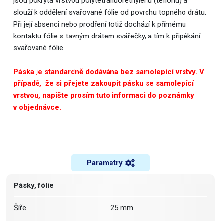
jsou pokryta vrstvou polytetrafluorethylenu (teflonu) a
slouží k oddělení svařované fólie od povrchu topného drátu.
Při její absenci nebo prodření totiž dochází k přímému
kontaktu fólie s tavným drátem svářečky, a tím k připékání
svařované fólie.
Páska je standardně dodávána bez samolepící vrstvy. V
případě, že si přejete zakoupit pásku se samolepící
vrstvou, napište prosím tuto informaci do poznámky
v objednávce.
Parametry
Pásky, fólie
Šíře
25 mm