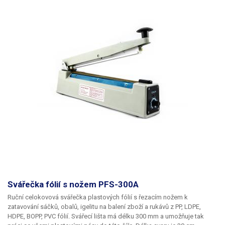
Svářečka fólií s nožem PFS-300A
Ruční celokovová svářečka plastových fólií s řezacím nožem
k
zatavování sáčků, obalů, igelitu na balení zboží a rukávů z PP, LDPE,
HDPE, BOPP, PVC fólií. Svářecí lišta má délku
300 mm
a umožňuje tak