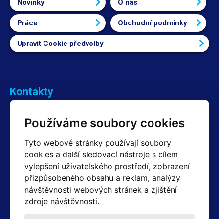
Novinky
O nás
Práce
Obchodní podmínky
Upravit Cookie předvolby
Kontakty
Obchodní oddělení Reklamace
Používáme soubory cookies
+420 603 357 606 +420 605 234 204
info@hotair.cz
Tyto webové stránky používají soubory
Fakturační a expediční oddělení
cookies a další sledovací nástroje s cílem
+420 605 259 759
vylepšení uživatelského prostředí, zobrazení
(Po–Pá: 7:30 – 15:00)
přizpůsobeného obsahu a reklam, analýzy
Technické oddělení
návštěvnosti webových stránek a zjištění
+420 603 355 085
(Po–Pá: 8:00 – 16:00)
zdroje návštěvnosti.
servis@hotair.cz
Výdej zboží (Ostrava): Po-Pá: 8:00 - 16:00