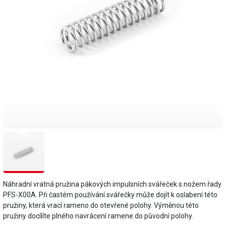
Náhradní vratná pružina pákových impulsních svářeček s nožem řady
PFS-X00A. Při častém používání svářečky může dojít k oslabení této
pružiny, která vrací rameno do otevřené polohy. Výměnou této
pružiny docílíte plného navrácení ramene do původní polohy.