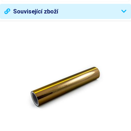
Materiál
měď
Související zboží
Lepidlo
akrylát (nevodivý)
Hmotnost
316 g
Váha balení [kg]:
0.316 kg