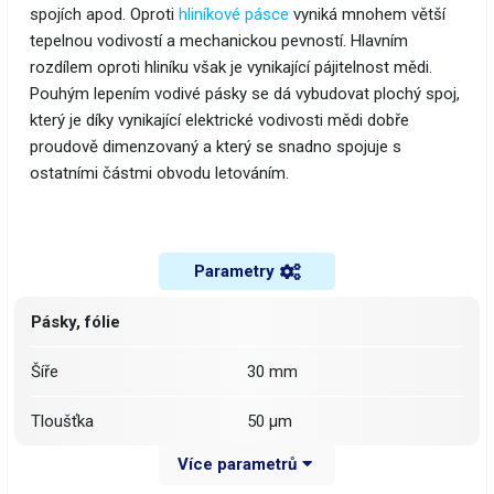
spojích apod. Oproti
hliníkové pásce
vyniká mnohem větší
tepelnou vodivostí a mechanickou pevností. Hlavním
rozdílem oproti hliníku však je vynikající pájitelnost mědi.
Pouhým lepením vodivé pásky se dá vybudovat plochý spoj,
který je díky vynikající elektrické vodivosti mědi dobře
proudově dimenzovaný a který se snadno spojuje s
ostatními částmi obvodu letováním.
Parametry
Pásky, fólie
Šíře
30 mm
Tloušťka
50 µm
Více parametrů
Délka
29 m