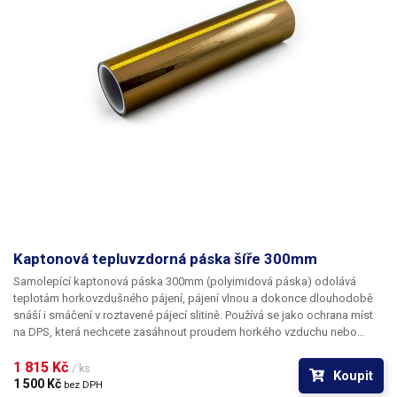
Doporučeno pro tisk ABS. Šíři kaptonové pásky si můžete zvolit podle
potřeb. Po odlepení nezanechává na povrchu žádné zbytky lepidla. V
případě potřeby lze objednat pásku ve vlastním rozměru - pro více
informací kontaktujte naše obchodní oddělení. Odolnost vůči vysokým
teplotám: 250°C minimálně 20 minut, 350°C minimálně 2 minuty.
Šířka:
500 mm
Délka: 33 m
Kaptonová tepluvzdorná páska šíře 300mm
Samolepící kaptonová páska
300mm
(polyimidová páska) odolává
teplotám horkovzdušného pájení, pájení vlnou a dokonce dlouhodobě
snáší i smáčení v roztavené pájecí slitině. Používá se jako ochrana míst
na DPS, která nechcete zasáhnout proudem horkého vzduchu nebo
vystavit vysokým teplotám při osazování jinými technologiemi jako je
například pájecí vlna. Vymezíte si tak prostor pro bezpečné pájení a
1 815 Kč 
/ ks
Koupit
omezíte možnost poškození zvláště plastových součástí např. horkým
1 500 Kč 
bez DPH