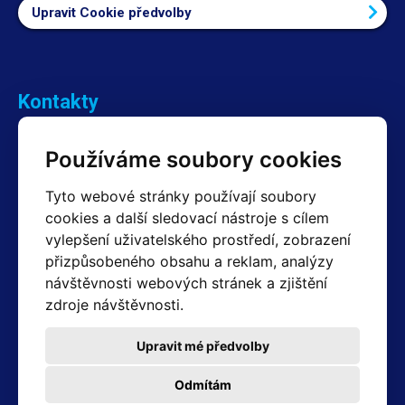
Upravit Cookie předvolby
Kontakty
Obchodní oddělení Reklamace
Používáme soubory cookies
+420 603 357 606 +420 605 234 204
info@hotair.cz
Tyto webové stránky používají soubory
Fakturační a expediční oddělení
cookies a další sledovací nástroje s cílem
+420 605 259 759
vylepšení uživatelského prostředí, zobrazení
(Po–Pá: 7:30 – 15:00)
přizpůsobeného obsahu a reklam, analýzy
Technické oddělení
návštěvnosti webových stránek a zjištění
+420 603 355 085
(Po–Pá: 8:00 – 16:00)
zdroje návštěvnosti.
servis@hotair.cz
Výdej zboží (Ostrava): Po-Pá: 8:00 - 16:00
Upravit mé předvolby
Platba jen v hotovosti
Odmítám