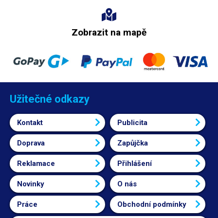
Zobrazit na mapě
Užitečné odkazy
Kontakt
Publicita
Doprava
Zapůjčka
Reklamace
Přihlášení
Novinky
O nás
Práce
Obchodní podmínky