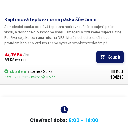
Kaptonová tepluvzdorná páska šíře 5mm
Samolepící páska odolává teplotám horkovzdušného pájení, pájení
vlnou, a dokonce dlouhodobě snáší i smáčení v roztavené pájecí slitině.
Používá se jako ochrana míst na DPS, která nechcete zasáhnout
proudem horkého vzduchu nebo vystavit vysokým teplotám při
osazování jinými technologiemi jako je například pájecí vlna. Vymezíte si
tak prostor pro bezpečné pájení a omezíte možnost poškození zvláště
83,49 Kč 
/ ks
Koupit
plastových součástí např. horkým vzduchem.
69 Kč 
bez DPH
skladem
více než 25 ks
Kód:
104213
Zítra 07.08.2026 může být u Vás
Otevírací doba:
8:00 - 16:00