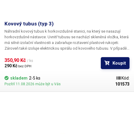
Kovový tubus (typ 3)
Náhradní kovový tubus k horkovzdušné stanici, na který se nasazují
horkovzdušné nástavce. Uvnitř tubusu se nachází skleněná vložka, která
má silné izolační vlastnosti a zabraňuje roztavení plastové rukojeti.
Zároveň také izoluje elektrickou spirálu od kovového tubusu. V případě
roztříštění skleněné vložky (třeba po pádu rukojetě na zem), ztrácí
kovová tryska své izolační vlastnosti a extrémně vzrůstá její teplota.
350,90 Kč 
/ ks
Koupit
Posléze dochází k poškození plastové části rukojetě vlivem vysokých
290 Kč 
bez DPH
teplot. Při poškození skleněné vložky proto využijte tento náhradní tubus.
Vhodné pro horkovzdušné pájky 8032 a 8032A++. Spolu s tubusem
skladem
2-5 ks
Kód:
nabízíme i náhradní topné spirály pro 8032 a 8032A++.
101573
Pozítří 11.08.2026 může být u Vás