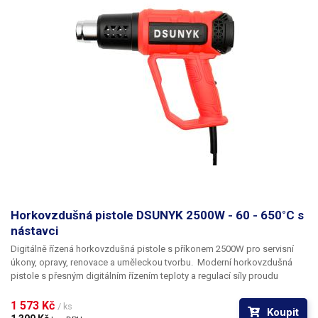
Horkovzdušná pistole DSUNYK 2500W - 60 - 650°C s
nástavci
Digitálně řízená horkovzdušná pistole s příkonem 2500W pro servisní
úkony, opravy, renovace a uměleckou tvorbu.
Moderní horkovzdušná
pistole s přesným digitálním řízením teploty a regulací síly proudu
vzduchu nabízí všestranné využití v profesním světe i domácí
dílně.
Pistole díky vysokému výkonu 2500W zajistí stabilní přísun
1 573 Kč 
/ ks
Koupit
horkého vzduchu o teplotě 60-650°C.
Pistole najde využití při servisních