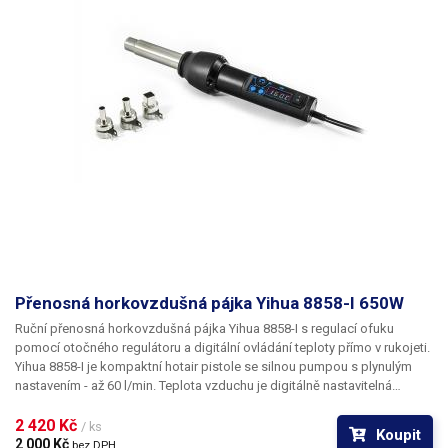
turbína
vzduchu
Průtok vzduchu
7 - 22 l/min
(regulovatelný)
Ovládání průtoku vzduchu
digitální (tlačítky)
Ukazatel průtoku vzduchu
digitální (displej)
Mikropájka
ne
Desolder
ne
Přenosná horkovzdušná pájka Yihua 8858-I 650W
Odsávání zplodin od hrotu
ne
Ruční přenosná horkovzdušná pájka Yihua 8858-I
s regulací ofuku
mikropájky
pomocí otočného regulátoru a digitální ovládání teploty přímo v rukojeti.
Yihua 8858-I je kompaktní hotair pistole se silnou pumpou s plynulým
Vakuová pinzeta
ne
nastavením - až 60 l/min. Teplota vzduchu je digitálně nastavitelná
pomocí dvou tlačítek od 100°C - 480°C. Řízení teploty je velice přesné.
Nastavenou a aktuální teplotu můžete sledovat na čtyřmístném zeleném
2 420 Kč 
Předehřev
ne
/ ks
Koupit
LED displeji. V displeji najdete také indikační diodu, která signalizuje
2 000 Kč 
bez DPH