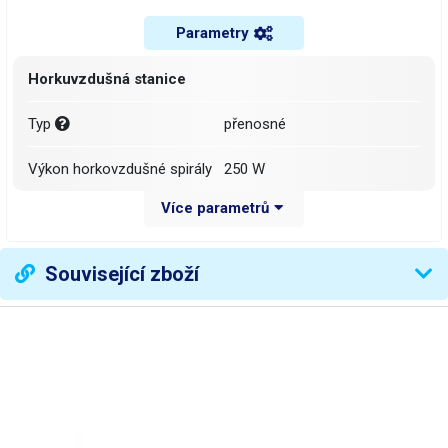
Parametry
Horkuvzdušná stanice
Typ
přenosné
Výkon horkovzdušné spirály
250 W
Více parametrů
Ovládání teploty vzduchu
digitální (tlačítky)
Ukazatel teploty horkého
Související zboží
digitální (displej)
vzduchu
Rozsah regulace teploty
100 - 450 °C
horkého vzduchu
Stabilizace teploty
měřením výstupní teploty
Typ generátoru foukaného