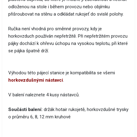
odloženou na stole i během provozu nebo objímku
přišroubovat na stěnu a odkládat rukojeť do svislé polohy.
Ručka není vhodná pro směnné provozy, kdy je
horkovzduch používán nepřetržitě. Při nepřetržitém provozu
pájky dochází k ohřevu úchopu na vysokou teplotu, při které
se pájka špatně drží.
Výhodou této pájecí stanice je kompatibilita se všemi
horkovzdušnými nástavci
.
V balení naleznete 4 kusy nástavců.
Součásti balení:
držák hotair rukojetě, horkovzdušné trysky
o průměru 6, 8, 12 mm kruhové