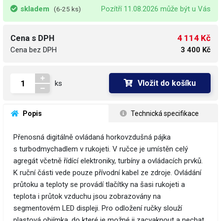
skladem
Pozítří 11.08.2026 může být u Vás
(6-25 ks)
4 114 Kč
Cena s DPH
Cena bez DPH
3 400 Kč
Vložit do košíku
ks
 Popis
 Technická specifikace
​Přenosná digitálně ovládaná horkovzdušná pájka
s turbodmychadlem v rukojeti. V ručce je umístěn celý
agregát včetně řídící elektroniky, turbíny a ovládacích prvků.
K ruční části vede pouze přívodní kabel ze zdroje. Ovládání
průtoku a teploty se provádí tlačítky na šasi rukojeti a
teplota i průtok vzduchu jsou zobrazovány na
segmentovém LED displeji. Pro odložení ručky slouží
plastová objímka, do které je možné ji zacvaknout a nechat