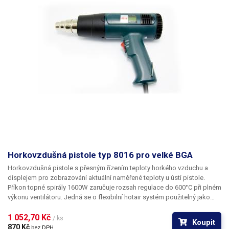
Horkovzdušná pistole typ 8016 pro velké BGA
Horkovzdušná pistole s přesným řízením teploty horkého vzduchu a
displejem pro zobrazování aktuální naměřené teploty u ústí pistole.
Příkon topné spirály 1600W zaručuje rozsah regulace do 600°C při plném
výkonu ventilátoru. Jedná se o flexibilní hotair systém použitelný jako
opalovací pistole, svářečku plastů a jako horkovzduch pro rework
velkorozměrných BGA obvodů. Kontrola teploty je esenciální zejména
1 052,70 Kč 
/ ks
Koupit
pro využití při sváření plastů.
870 Kč 
bez DPH