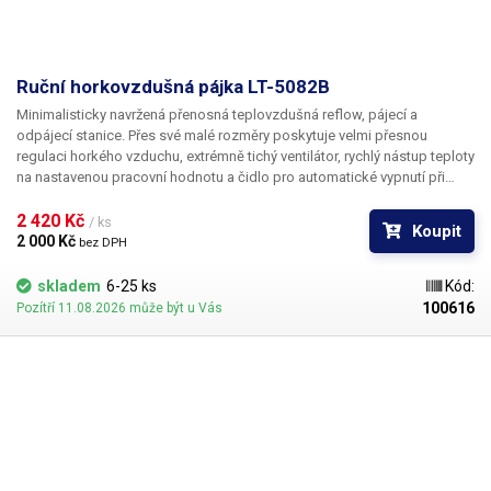
Ruční horkovzdušná pájka LT-5082B
Minimalisticky navržená přenosná teplovzdušná reflow, pájecí a
odpájecí stanice. Přes své malé rozměry poskytuje velmi přesnou
regulaci horkého vzduchu, extrémně tichý ventilátor, rychlý nástup teploty
na nastavenou pracovní hodnotu a čidlo pro automatické vypnutí při
odložení rukojeti do stojánku. Příkon horkovzdušné spirály činí 420W,
což je o poznání více, než příkon některých stolních teplovzdušných
2 420 Kč 
/ ks
Koupit
stanic.
2 000 Kč 
bez DPH
skladem
6-25 ks
Kód:
100616
Pozítří 11.08.2026 může být u Vás