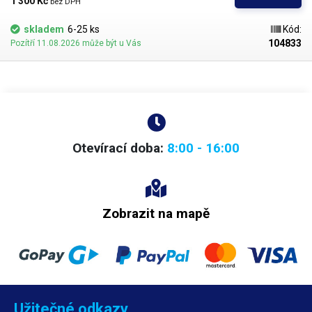
1 300 Kč 
bez DPH
úkonech a opravách jako je rework, bezkontaktní pájení SMD
integrovaných obvodů, součástek či BGA čipů. Díky výměnným
skladem
6-25 ks
Kód:
nástavcům a velkému rozmezí nastavitelné teploty lze pistoli využít nejen
104833
Pozítří 11.08.2026 může být u Vás
k pájení a servisu ale také doma či v dílně při nahřívání a ohýbání PVC
trubek a plastových dílů, pro renovacích nábytku a oken při sundávání
starých nátěrů, vysoušení a ohřevu materiálů nebo k urychlení zasychání
lepených spojů. Ergonomicky tvarovaná pistole z tvrzeného ABS
zajištuje dobrý úchop při práci a nabízí jednoduché ovládání pomocí
čtveřice tlačítek pro
nastavení teploty v krocích po 10°C v rozmezí 60-
650°C. Pomocí tlačítek lze také upravit sílu proudu vzduchu v pěti
úrovních.
Pro zobrazení nastavené a aktuální teploty slouží modře
Otevírací doba:
8:00 - 16:00
podsvícený LED displej. Pistole se
po vypnutí automaticky přepne do
režimu ochlazování
s odpočtem 10s, který zajistí bezpečné vypnutí
horké pistole. Kovový výduch pistole o průměru 35mm nabízí možnost
použít nejrůznější násuvné nástavce, které upravují směr toku horkého
vzduchu dle prováděné činnosti.
V balení najdete 4 různé nástavce
Zobrazit na mapě
vhodné pro různé aplikace.
Přívodní kabel o délce 170cm je velmi
poddajný a umožnuje pohodlnou manipulaci s pistolí při práci. Průměr
hlavice neumožnuje použít jiné nástavce z naší nabídky.
Nástavce v
balení:
1x kulatý 11mm, 1x kulatý 20mm, 1x plochý 40mm, 1x plochý
83mm
Obsah balení:
Pistole, 4x nástavec
Užitečné odkazy