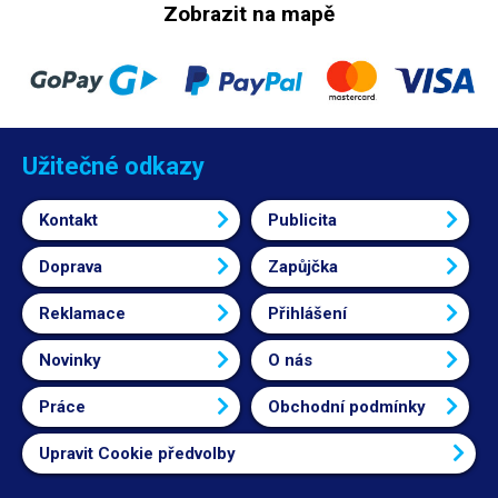
Zobrazit na mapě
Užitečné odkazy
Kontakt
Publicita
Doprava
Zapůjčka
Reklamace
Přihlášení
Novinky
O nás
Práce
Obchodní podmínky
Upravit Cookie předvolby