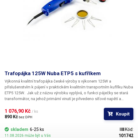
Trafopájka 125W Nuba ETP5 s kufříkem
Výkonná kvalitní trafopájka české výroby s výkonem
125W
a
příslušenstvím k pájení v praktickém kvalitním transportním kufříku
Nuba
ETP5 125W
. Jak už z názvu výrobku vyplývá, o funkci páječky se stará
transformátor, na jehož primární vinutí je přivedeno síťové napětí a
sekundární vinutí je propojeno pájecí smyčkou - tzn. transformátor
nakrátko. Po sepnutí spouště dojde k sepnutí transformátoru, což má za
1 076,90 Kč 
/ ks
Koupit
následek okamžité rozžhavení pájecí smyčky. Jako indikátor sepnutí
890 Kč 
bez DPH
pájky slouží LED dioda, která slouží také pro osvětlení pájeného spoje.
Trafopájky se vyznačují především
rychlým vzestupem teploty
a také
skladem
6-25 ks
Kód:
rychlým vychladnutím
, což není zrovna doménou mikropájek. Jsou pro
101742
11.08.2026 může být u Vás