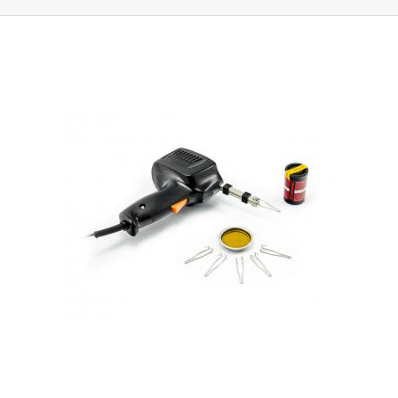
servis v terénu
. Jejich nevýhodou je však jejich hmotnost a životnost
hrotů - smyček. Klasické měděné smyčky mají tendenci oxidovat a
erodovat - rozpouštět se v cínu, proto je ideální použít tzn. věčný hrot,
který je vyroben ze dvou materiálů a má 150x větší životnost, než klasicky
používaná smyčka z mědi. K trafopájce se Vám určitě bude hodit také
navlhčená houba (špongie) pro čištění oxidace z hrotu. Vhodná k pájení
klasických DIL součástek, k pájení drobných součástí a pro pájení
televizních, rádiových a jiných telekomunikačních spojů.