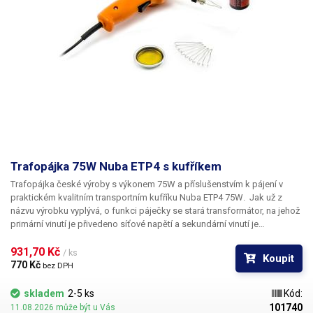
Trafopájka 75W Nuba ETP4 s kufříkem
Trafopájka české výroby s výkonem
75W
a příslušenstvím k pájení v
praktickém kvalitním transportním kufříku
Nuba ETP4 75W
. Jak už z
názvu výrobku vyplývá, o funkci páječky se stará transformátor, na jehož
primární vinutí je přivedeno síťové napětí a sekundární vinutí je
propojeno pájecí smyčkou - tzn. transformátor nakrátko. Po sepnutí
spouště dojde k sepnutí transformátoru, což má za následek okamžité
931,70 Kč 
/ ks
Koupit
rozžhavení pájecí smyčky. Jako indikátor sepnutí pájky slouží LED dioda,
770 Kč 
bez DPH
která slouží také pro osvětlení pájeného spoje. Trafopájky se vyznačují
především
rychlým vzestupem teploty
a také
rychlým vychladnutím
, což
skladem
2-5 ks
Kód:
není zrovna doménou mikropájek. Jsou pro to vhodné především pro
101740
11.08.2026 může být u Vás