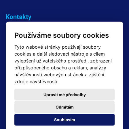
Kontakty
Obchodní oddělení Reklamace
Používáme soubory cookies
+420 603 357 606 +420 605 234 204
info@hotair.cz
Tyto webové stránky používají soubory
Fakturační a expediční oddělení
cookies a další sledovací nástroje s cílem
+420 605 259 759
vylepšení uživatelského prostředí, zobrazení
(Po–Pá: 7:30 – 15:00)
přizpůsobeného obsahu a reklam, analýzy
Technické oddělení
návštěvnosti webových stránek a zjištění
+420 603 355 085
(Po–Pá: 8:00 – 16:00)
zdroje návštěvnosti.
servis@hotair.cz
Výdej zboží (Ostrava): Po-Pá: 8:00 - 16:00
Upravit mé předvolby
Platba jen v hotovosti
Odmítám
Adresa prodejny
Souhlasím
Michálkovická 2098/86B 710 00 Ostrava