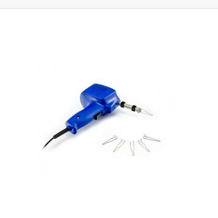
hmotnost a životnost hrotů - smyček. Klasické měděné smyčky mají
tendenci oxidovat a erodovat - rozpouštět se v cínu, proto je ideální
použít tzn. věčný hrot, který je vyroben ze dvou materiálů a má 150x větší
životnost, než klasicky používaná smyčka z mědi. K trafopájce se Vám
určitě bude hodit také navlhčená houba (špongie) pro čištění oxidace z
hrotu. Vhodná k pájení klasických DIL součástek, k pájení drobných
součástí a pro pájení televizních, rádiových a jiných telekomunikačních
spojů.