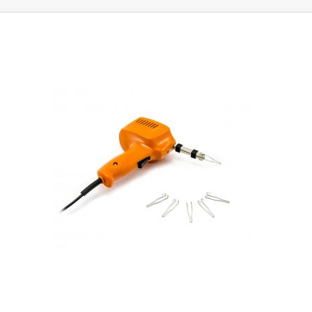
to vhodné především pro
servis v terénu
. Jejich nevýhodou je však jejich
hmotnost a životnost hrotů - smyček. Klasické měděné smyčky mají
tendenci oxidovat a erodovat - rozpouštět se v cínu, proto je ideální
použít tzn. věčný hrot, který je vyroben ze dvou materiálů a má 150x větší
životnost, než klasicky používaná smyčka z mědi. K trafopájce se Vám
určitě bude hodit také navlhčená houba (špongie) pro čištění oxidace z
hrotu. Vhodná k pájení klasických DIL součástek, k pájení drobných
součástí a pro pájení televizních, rádiových a jiných telekomunikačních
spojů.