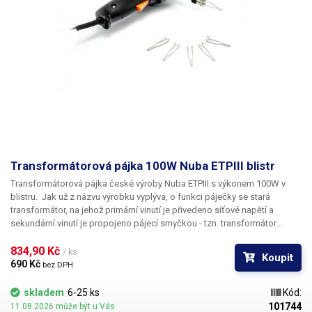
Transformátorová pájka 100W Nuba ETPIII blistr
Transformátorová pájka české výroby
Nuba ETPIII
s výkonem
100W
v
blistru. Jak už z názvu výrobku vyplývá, o funkci páječky se stará
transformátor, na jehož primární vinutí je přivedeno síťové napětí a
sekundární vinutí je propojeno pájecí smyčkou - tzn. transformátor
nakrátko. Po sepnutí spouště dojde k sepnutí transformátoru, což má za
následek okamžité rozžhavení pájecí smyčky. Jako indikátor sepnutí
834,90 Kč 
/ ks
Koupit
pájky slouží LED dioda, která slouží také pro osvětlení pájeného spoje.
690 Kč 
bez DPH
Trafopájky se vyznačují především
rychlým vzestupem teploty
a také
rychlým vychladnutím
, což není zrovna doménou mikropájek. Jsou pro
skladem
6-25 ks
Kód:
to vhodné především pro
servis v terénu
. Jejich nevýhodou je však jejich
101744
11.08.2026 může být u Vás