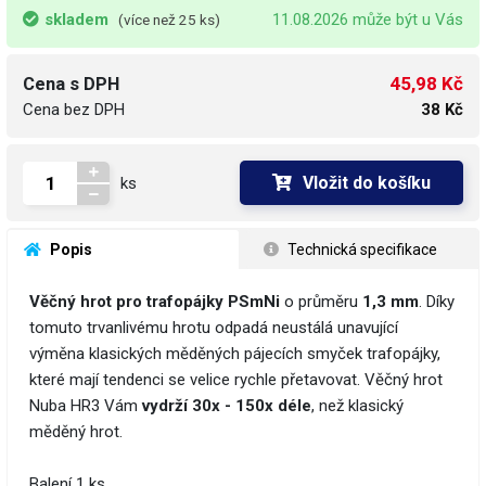
skladem
11.08.2026 může být u Vás
(více než 25 ks)
45,98 Kč
Cena s DPH
Cena bez DPH
38 Kč
Vložit do košíku
ks
 Popis
 Technická specifikace
Věčný hrot pro trafopájky
PSmNi
o průměru
1,3 mm
. Díky
tomuto trvanlivému hrotu odpadá neustálá unavující
výměna klasických měděných pájecích smyček trafopájky,
které mají tendenci se velice rychle přetavovat. Věčný hrot
Nuba HR3 Vám
vydrží 30x - 150x déle
, než klasický
měděný hrot.
Balení 1 ks.