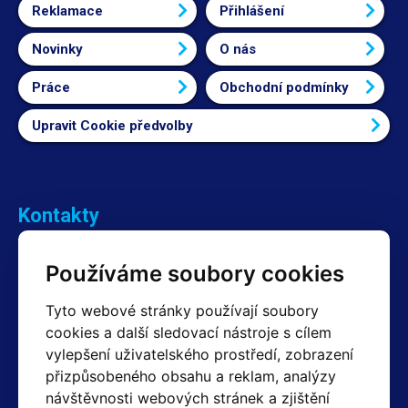
Reklamace
Přihlášení
Novinky
O nás
Práce
Obchodní podmínky
Upravit Cookie předvolby
Kontakty
Obchodní oddělení Reklamace
Používáme soubory cookies
+420 603 357 606 +420 605 234 204
info@hotair.cz
Tyto webové stránky používají soubory
Fakturační a expediční oddělení
cookies a další sledovací nástroje s cílem
+420 605 259 759
vylepšení uživatelského prostředí, zobrazení
(Po–Pá: 7:30 – 15:00)
přizpůsobeného obsahu a reklam, analýzy
Technické oddělení
návštěvnosti webových stránek a zjištění
+420 603 355 085
(Po–Pá: 8:00 – 16:00)