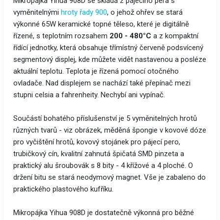
Mikropájka Yihua 908D se skládá z pájecího pera s
vyměnitelnými
hroty řady 900
, o jehož ohřev se stará
výkonné 65W keramické topné těleso, které je digitálně
řízené, s teplotním rozsahem
200 - 480°C
a z kompaktní
řídící jednotky, která obsahuje třímístný červeně podsvícený
segmentový displej, kde můžete vidět nastavenou a posléze
aktuální teplotu. Teplota je řízená pomocí otočného
ovladače. Nad displejem se nachází také přepínač mezi
stupni celsia a fahrenheity. Nechybí ani vypínač.
Součástí bohatého příslušenství je 5 vyměnitelných hrotů
různých tvarů - viz obrázek, měděná špongie v kovové dóze
pro vyčištění hrotů, kovový stojánek pro pájecí pero,
trubičkový cín, kvalitní zahnutá špičatá SMD pinzeta a
praktický alu šroubovák s 8 bity - 4 křížové a 4 ploché. O
držení bitu se stará neodymový magnet. Vše je zabaleno do
praktického plastového kufříku.
Mikropájka Yihua 908D je dostatečně výkonná pro běžné