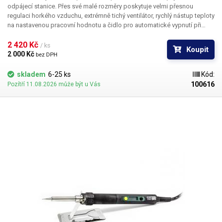
odpájecí stanice. Přes své malé rozměry poskytuje velmi přesnou
regulaci horkého vzduchu, extrémně tichý ventilátor, rychlý nástup teploty
na nastavenou pracovní hodnotu a čidlo pro automatické vypnutí při
odložení rukojeti do stojánku. Příkon horkovzdušné spirály činí 420W,
což je o poznání více, než příkon některých stolních teplovzdušných
2 420 Kč 
/ ks
Koupit
stanic.
2 000 Kč 
bez DPH
skladem
6-25 ks
Kód:
100616
Pozítří 11.08.2026 může být u Vás