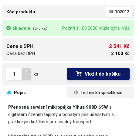
Kód produktu:
102012
skladem
Pozítří 11.08.2026 může být u Vás
(2-5 ks)
2 541 Kč
Cena s DPH
Cena bez DPH
2 100 Kč
Vložit do košíku
ks
 Popis
 Technická specifikace
Přenosná servisní mikropájka Yihua 908D 65W
s
digitálním řízením teploty a bohatým příslušenstvím s
praktickým kufříkem pro snadný transport.