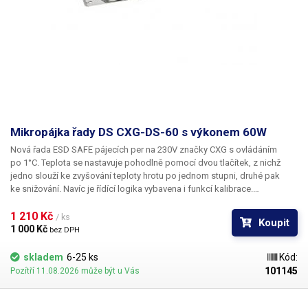
Mikropájka řady DS CXG-DS-60 s výkonem 60W
Nová řada ESD SAFE pájecích per na 230V značky CXG s ovládáním
po 1°C. Teplota se nastavuje pohodlně pomocí dvou tlačítek, z nichž
jedno slouží ke zvyšování teploty hrotu po jednom stupni, druhé pak
ke snižování. Navíc je řídící logika vybavena i funkcí kalibrace.
Při současném stisku obou tlačítek se na LCD zobrazí v rozmezí +-50°C,
která reprezentuje korekci skutečné teploty hrotu dle externího
1 210 Kč 
/ ks
Koupit
kalibračního měřidla.
1 000 Kč 
bez DPH
skladem
6-25 ks
Kód:
101145
Pozítří 11.08.2026 může být u Vás