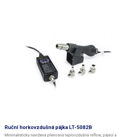
Funkce prodloužení
ano
životnosti hrotu
Odpor hrotu proti zemnění
< 2 Ω
Potenciál hrotu proti
< 2 mV
zemnění
Výměnné hroty (typ)
klasické řada 900-T
Hmotnost
1 kg
Napájecí napětí
230V/50Hz
Váha balení [kg]:
1.17 kg
Ruční horkovzdušná pájka LT-5082B
Minimalisticky navržená přenosná teplovzdušná reflow, pájecí a