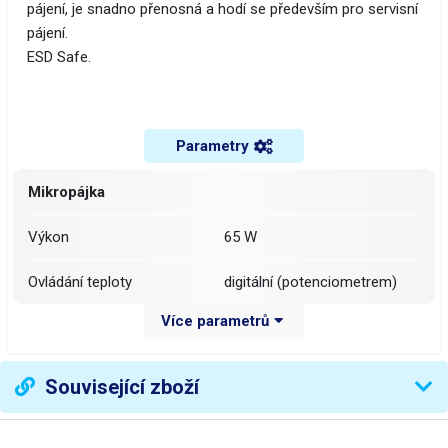
pájení, je snadno přenosná a hodí se především pro servisní
pájení.
ESD Safe.
Parametry
Mikropájka
Výkon
65 W
Ovládání teploty
digitální (potenciometrem)
Více parametrů
Ukazatel teploty
digitální (displej)
Stabilizace teploty
měřením výstupní teploty
Související zboží
Rozsah regulace teploty
200 - 480 °C