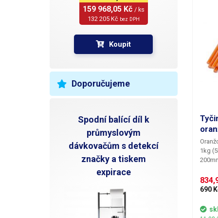
159 968,05 Kč 
/ ks
132 205 Kč 
bez DPH
Koupit
Doporučujeme
Tyči
Spodní balící díl k
oran
průmyslovým
Oranžo
dávkovačům s detekcí
1kg (
značky a tiskem
200mm 
s tavn
expirace
měknut
834,9
odolno
690 K
tavná 
předev
sk
dekora