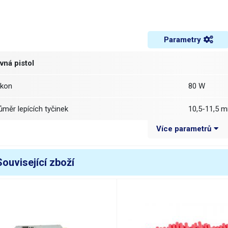
Parametry
vná pistol
ýkon
80 W
růměr lepících tyčinek
10,5-11,5 
Více parametrů
egulace teploty
necca 165 
ozměry
délka 180, 
Související zboží
apájecí napětí
230V/50Hz
áha balení [kg]:
0.31 kg