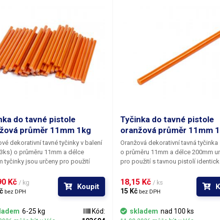
keramika, korek, textil a mnoho dal
naší nabídce najdete i jiné barevné 
nka do tavné pistole
Tyčinka do tavné pistole
žová průměr 11mm 1kg
oranžová průměr 11mm 1
vé dekorativní tavné tyčinky v balení
Oranžová dekorativní tavná tyčinka
53ks) o průměru 11mm a délce
o průměru 11mm a délce 200mm u
tyčinky jsou určeny pro použití
pro použití s tavnou pistolí identic
ou pistolí identického průměru. Bod
průměru. Bod měknutí tavného mater
í tavného materiálu je 83°C. Tepelná
83°C. Tepelná odolnost lepených s
0 Kč 
18,15 Kč 
/ kg
/ ks
Koupit
K
st lepených spojů činní 64°C. Tato
činní 64°C. Tato tavná tyčinka je sv
č 
15 Kč 
bez DPH
bez DPH
tyčinka je svým vzhledem určena
vzhledem určena především pro vý
ším pro výtvarné účely k
účely k dekoračnímu lepení či zdob
ladem
6-25 kg
Kód:
skladem
nad 100 ks
čnímu lepení či zdobení. Tyčinky se
Tyčinky se vyznačují výbornou přiln