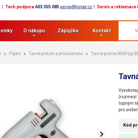
z
Tech.podpora
603 355 085
servis@hotair.cz
Servis a reklamace
vinky
O nákupu
Zápůjčka
Kontakt
Pájení
Tavné pistole a příslušenství
Tavná pistole 80W typ 
Tavn
Vysokotep
(rozmezí 
topným tě
pro snížen
Kód pr