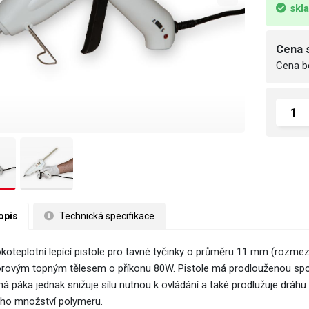
skl
Cena 
Cena b
opis
 Technická specifikace
koteplotní lepící pistole pro tavné tyčinky o průměru 11 mm (rozmez
rovým topným tělesem o příkonu 80W. Pistole má prodlouženou spoušť 
há páka jednak snižuje sílu nutnou k ovládání a také prodlužuje drá
ho množství polymeru.