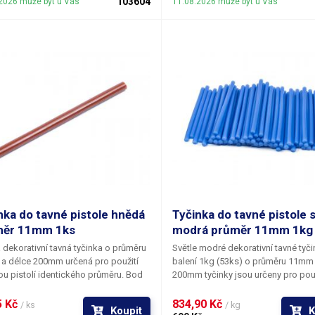
103604
2026 může být u Vás
11.08.2026 může být u Vás
ují výbornou přilnavostí k všem
všem běžným povrchům a materiál
 povrchům a materiálům jako je
je například dřevo, plast, karton, pla
lad dřevo, plast, karton, plasty,
keramika, korek, textil a mnoho dal
ka, korek, textil a mnoho dalších. V
naší nabídce najdete i jiné barevné 
abídce najdete i jiné barevné odstíny.
nka do tavné pistole hnědá
Tyčinka do tavné pistole 
měr 11mm 1ks
modrá průměr 11mm 1kg
dekorativní tavná tyčinka o průměru
Světle modré dekorativní tavné tyči
a délce 200mm určená pro použití
balení 1kg (53ks) o průměru 11mm 
ou pistolí identického průměru. Bod
200mm tyčinky jsou určeny pro použ
í tavného materiálu je 83°C. Tepelná
s tavnou pistolí identického průmě
st lepených spojů činní 64°C. Tato
měknutí tavného materiálu je 83°C.
 Kč 
834,90 Kč 
/ ks
/ kg
Koupit
K
tyčinka je svým vzhledem určena
odolnost lepených spojů činní 64°C