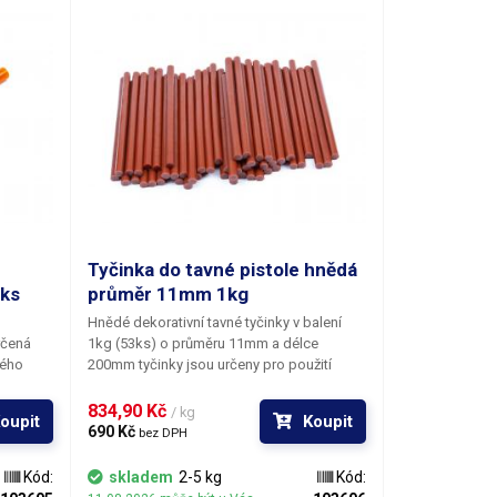
ších. V
naší nabídce najdete i jiné barevné odstíny.
odstíny.
Tyčinka do tavné pistole hnědá
ks
průměr 11mm 1kg
Hnědé dekorativní tavné tyčinky v balení
rčená
1kg (53ks) o průměru 11mm a délce
kého
200mm tyčinky jsou určeny pro použití
iálu je
s tavnou pistolí identického průměru. Bod
pojů
měknutí tavného materiálu je 83°C. Tepelná
834,90 Kč 
/ kg
oupit
Koupit
ým
odolnost lepených spojů činní 64°C. Tato
690 Kč 
bez DPH
tvarné
tavná tyčinka je svým vzhledem určena
ení.
především pro výtvarné účely k
Kód:
skladem
2-5 kg
Kód:
avostí k
dekoračnímu lepení či zdobení. Tyčinky se