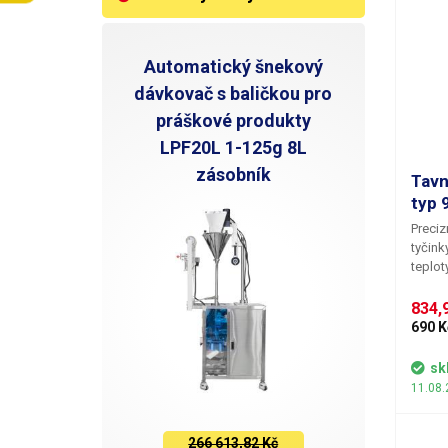
Automatický šnekový
dávkovač s baličkou pro
práškové produkty
LPF20L 1-125g 8L
zásobník
Tavn
typ 
Preciz
tyčink
teplot
odpor
100W, 
834,9
pistol
690 K
hrot a
nastav
sk
nanáš
11.08.
taveni
mecha
a dlo
266 613,82 Kč