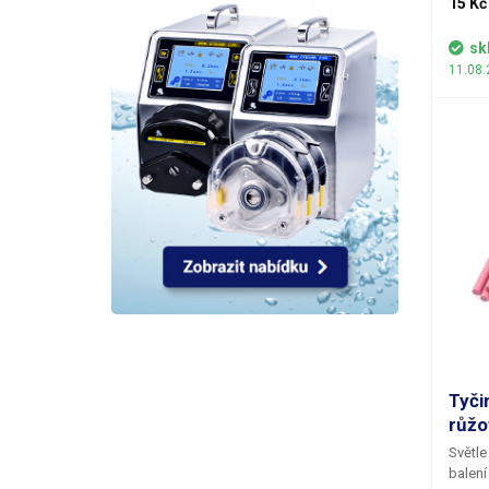
15 Kč
předev
dekora
sk
vyznač
11.08.
běžným
napřík
kerami
naší n
Tyči
růžo
Světle
balení