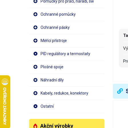
Pomůcky pro práci, nářadí, sw
Ochranné pomůcky
Ochranné pásky
Ta
Měřící přístroje
V
PID regulátory a termostaty
P
Plošné spoje
R
Náhradní díly
R
Kabely, redukce, konektory
N
Ostatní
V
Akční výrobky