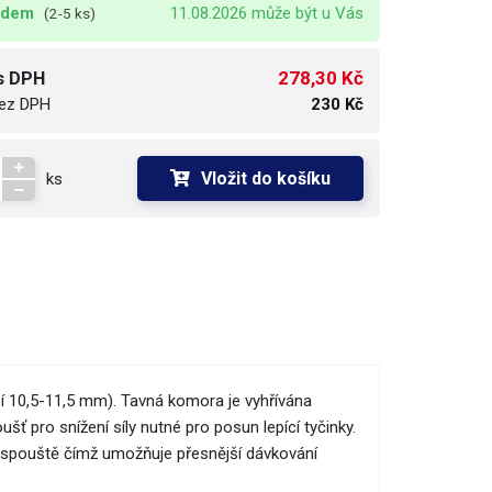
adem
11.08.2026 může být u Vás
(2-5 ks)
278,30 Kč
s DPH
ez DPH
230 Kč
Vložit do košíku
ks
í 10,5-11,5 mm). Tavná komora je vyhřívána
pro snížení síly nutné pro posun lepící tyčinky.
hu spouště čímž umožňuje přesnější dávkování