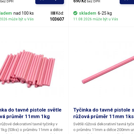
 
690 Kč 
bez DPH
bez DPH
ším pro výtvarné účely k
tavná tyčinka je svým vzhledem ur
čnímu lepení či zdobení. Tyčinky se
především pro výtvarné účely k
ladem
nad 100 ks
Kód:
skladem
6-25 kg
ují výbornou přilnavostí k všem
dekoračnímu lepení či zdobení. Tyč
103607
2026 může být u Vás
11.08.2026 může být u Vás
 povrchům a materiálům jako je
vyznačují výbornou přilnavostí k v
lad dřevo, plast, karton, plasty,
běžným povrchům a materiálům jak
ka, korek, textil a mnoho dalších. V
například dřevo, plast, karton, plast
abídce najdete i jiné barevné odstíny.
keramika, korek, textil a mnoho dal
naší nabídce najdete i jiné barevné 
nka do tavné pistole světle
Tyčinka do tavné pistole 
vá průměr 11mm 1kg
růžová průměr 11mm 1ks
 růžové dekorativní tavné tyčinky v
Světlě růžová dekorativní tavná tyč
 1kg (53ks) o průměru 11mm a délce
o průměru 11mm a délce 200mm u