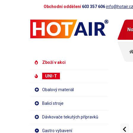
Obchodní oddělení
603 357 606
info@hotair.c
No
Zboží v akci
UNI-T
Obalový materiál
Balicí stroje
Dávkovače tekutých přípravků
Gastro vybavení