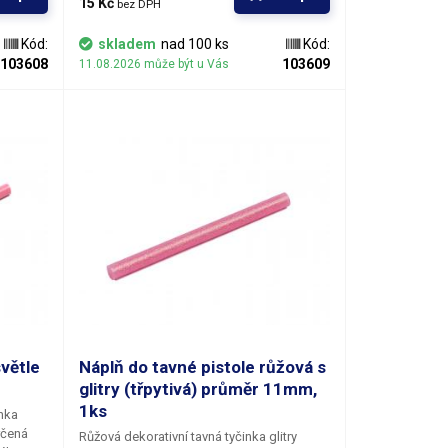
15 Kč 
bez DPH
čena
vzhledem určena především pro výtvarné
účely k dekoračnímu lepení či zdobení.
Kód:
skladem
nad 100 ks
Kód:
inky se
Tyčinky se vyznačují výbornou přilnavostí k
103608
103609
11.08.2026 může být u Vás
šem
všem běžným povrchům a materiálům jako
o je
je například dřevo, plast, karton, plasty,
y,
keramika, korek, textil a mnoho dalších. V
ších. V
naší nabídce najdete i jiné barevné odstíny.
odstíny.
světle
Náplň do tavné pistole růžová s
glitry (třpytivá) průměr 11mm,
1ks
inka
rčená
Růžová dekorativní tavná tyčinka glitry