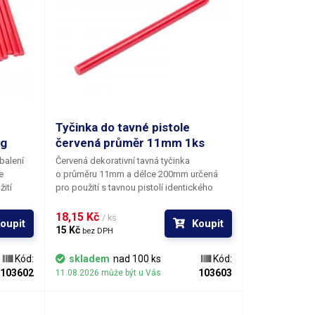
Tyčinka do tavné pistole
kg
červená průměr 11mm 1ks
balení
Červená dekorativní tavná tyčinka
e
o průměru 11mm a délce 200mm určená
ití
pro použití s tavnou pistolí identického
ru. Bod
průměru. Bod měknutí tavného materiálu je
 Tepelná
83°C. Tepelná odolnost lepených spojů
18,15 Kč 
/ ks
oupit
Koupit
. Tato
činní 64°C. Tato tavná tyčinka je svým
15 Kč 
bez DPH
čena
vzhledem určena především pro výtvarné
účely k dekoračnímu lepení či zdobení.
Kód:
skladem
nad 100 ks
Kód:
inky se
Tyčinky se vyznačují výbornou přilnavostí k
103602
103603
11.08.2026 může být u Vás
šem
všem běžným povrchům a materiálům jako
o je
je například dřevo, plast, karton, plasty,
y,
keramika, korek, textil a mnoho dalších. V