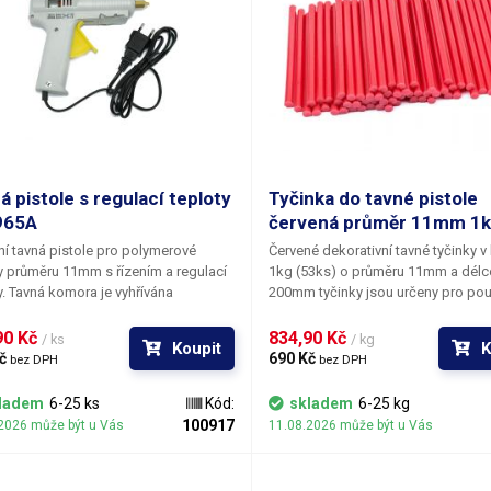
á pistole s regulací teploty
Tyčinka do tavné pistole
965A
červená průměr 11mm 1
ní tavná pistole pro polymerové
Červené dekorativní tavné tyčinky v 
y průměru 11mm s řízením a regulací
1kg (53ks) o průměru 11mm a délc
y. Tavná komora je vyhřívána
200mm tyčinky jsou určeny pro použ
ovým topným tělesem o příkonu
s tavnou pistolí identického průmě
které je oproti nejlevnějším tavným
měknutí tavného materiálu je 83°C.
0 Kč 
834,90 Kč 
/ ks
/ kg
Koupit
K
ím o příkonu 16-30W schopno zahřát
odolnost lepených spojů činní 64°C
č 
690 Kč 
bez DPH
bez DPH
 lepící tyčinku během pár minut na
tavná tyčinka je svým vzhledem ur
enou teplotu a udržovat ji i při
především pro výtvarné účely k
ladem
6-25 ks
Kód:
skladem
6-25 kg
ení velkých dávek polymerové
dekoračnímu lepení či zdobení. Tyč
100917
2026 může být u Vás
11.08.2026 může být u Vás
ny. Pistole má velmi zdařilou
vyznačují výbornou přilnavostí k v
nickou konstrukci podavače tyčinek
běžným povrchům a materiálům jak
uhou páčku spouště.
například dřevo, plast, karton, plast