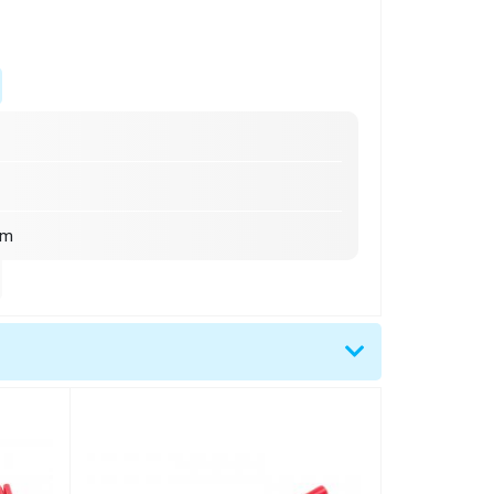
mm
°C
šířka 30 mm