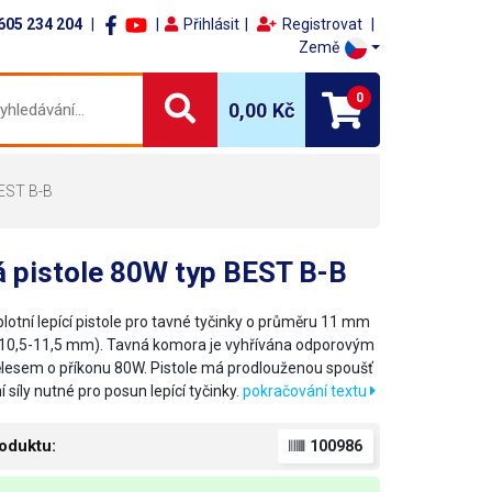
605 234 204
Přihlásit
Registrovat
Země
0
0,00 Kč
BEST B-B
á pistole 80W typ BEST B-B
lotní lepící pistole pro tavné tyčinky o průměru 11 mm
10,5-11,5 mm). Tavná komora je vyhřívána odporovým
lesem o příkonu 80W. Pistole má prodlouženou spoušť
í síly nutné pro posun lepící tyčinky.
pokračování textu
oduktu:
100986