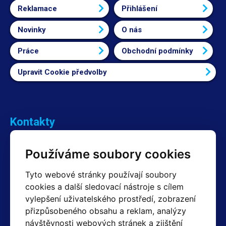
Reklamace
Přihlášení
Novinky
O nás
Práce
Obchodní podmínky
Upravit Cookie předvolby
Kontakty
Obchodní oddělení Reklamace
Používáme soubory cookies
+420 603 357 606 +420 605 234 204
info@hotair.cz
Tyto webové stránky používají soubory
Fakturační a expediční oddělení
cookies a další sledovací nástroje s cílem
+420 605 259 759
(Po–Pá: 7:30 – 15:00)
vylepšení uživatelského prostředí, zobrazení
přizpůsobeného obsahu a reklam, analýzy
Technické oddělení
návštěvnosti webových stránek a zjištění
+420 603 355 085