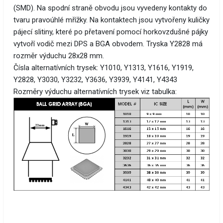
(SMD). Na spodní straně obvodu jsou vyvedeny kontakty do
tvaru pravoúhlé mřížky. Na kontaktech jsou vytvořeny kuličky
pájecí slitiny, které po přetavení pomocí horkovzdušné pájky
vytvoří vodič mezi DPS a BGA obvodem. Tryska Y2828 má
rozměr výduchu 28x28 mm.
Čísla alternatívních trysek: Y1010, Y1313, Y1616, Y1919,
Y2828, Y3030, Y3232, Y3636, Y3939, Y4141, Y4343
Rozměry výduchu alternatívních trysek viz tabulka: