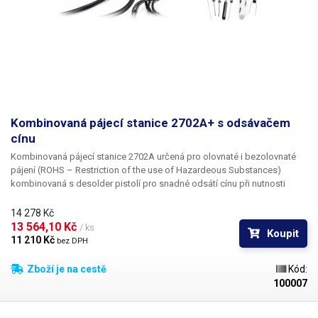
Kombinovaná pájecí stanice 2702A+ s odsávačem
cínu
​Kombinovaná pájecí stanice 2702A určená pro olovnaté i bezolovnaté
pájení (ROHS – Restriction of the use of Hazardeous Substances)
kombinovaná s desolder pistolí pro snadné odsátí cínu při nutnosti
výměny již zaletovaných součástek. Konstrukce stanice vychází vstříc
faktu, že dutý pájecí hrot pro odsávání cínu není v běžné praxi nutné
14 278 Kč
používat často; stanice je vybavena pouze jednou řídící jednotkou pro
13 564,10 Kč 
/ ks
Koupit
ohřev pera.
11 210 Kč 
bez DPH
Zboží je na cestě
Kód:
100007