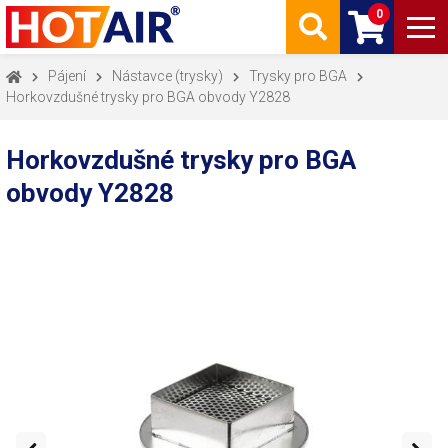
0
Pájení
Nástavce (trysky)
Trysky pro BGA
Horkovzdušné trysky pro BGA obvody Y2828
Horkovzdušné trysky pro BGA
obvody Y2828