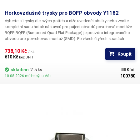
Horkovzdušné trysky pro BQFP obvody Y1182
Vyberte si trysky dle svých potřeb a níže uvedené tabulky nebo zvolte
kompletní sadu hotair nástavců pro pájení obvodů povrchové montáže
BQFP. BQFP (Bumpered Quad Flat Package) je pouzdro integrovaného
obvodu pro povrchovou montáž (SMD). Po všech čtyřech stranách
obvodu jsou vyvedeny kontakty zahnuté tak, aby dosedaly na
DPS. Tryska Y1182 je určena pro pouzdro BQFP o rozměru
738,10 Kč 
24 x 24 mm
/ ks
Koupit
610 Kč 
bez DPH
skladem
2-5 ks
Kód:
100780
10.08.2026 může být u Vás