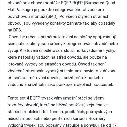
obvodů povrchové montáže BQFP. BQFP (Bumpered Quad
Flat Package) je pouzdro integrovaného obvodu pro
povrchovou montáž (SMD). Po všech čtyřech stranách
obvodu jsou vyvedeny kontakty zahnuté tak, aby dosedaly
na DPS.
Obvod je určen k přímému letování na plošný spoj; existují
sice patice, ale ty jsou určeny k programování obvodů nebo
vývoji. K letování či odletování slouží horkovzdušné trysky,
které nefoukají vzduch na střed obvodu, ale pouze na
letované vývody po stranách obvodu. Obvod tak není
zbytečně stresován vysokými teplotami; navíc to z důvodu
přesného směrování dovoluje snížit průtok horkého
vzduchu a snížit tak riziko poškození okolních součástek.
Tento set 4 BQFP trysek vám umožní práci se všemi
rozměry obvodů, které se běžně používají, zejména ve
starších mobilních telefonech, počítačích, průmyslových
řídících modulech nebo periferních kartách. Rozměry
výduchů trysek jsou popsány v tabulce a pohybují se od 17