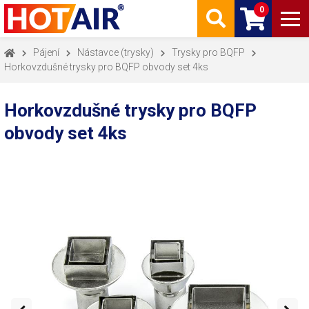
0
Pájení
Nástavce (trysky)
Trysky pro BQFP
Horkovzdušné trysky pro BQFP obvody set 4ks
Horkovzdušné trysky pro BQFP
obvody set 4ks