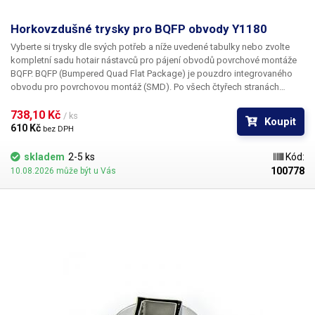
Horkovzdušné trysky pro BQFP obvody Y1180
Vyberte si trysky dle svých potřeb a níže uvedené tabulky nebo zvolte
kompletní sadu hotair nástavců pro pájení obvodů povrchové montáže
BQFP. BQFP (Bumpered Quad Flat Package) je pouzdro integrovaného
obvodu pro povrchovou montáž (SMD). Po všech čtyřech stranách
obvodu jsou vyvedeny kontakty zahnuté tak, aby dosedaly na
DPS. Tryska Y1203 je určena pro pouzdro BQFP o rozměru
738,10 Kč 
17 x 17 mm
/ ks
Koupit
610 Kč 
bez DPH
skladem
2-5 ks
Kód:
100778
10.08.2026 může být u Vás