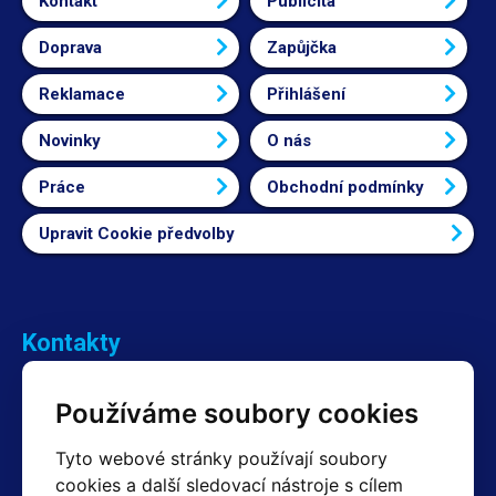
Kontakt
Publicita
Doprava
Zapůjčka
Reklamace
Přihlášení
Novinky
O nás
Práce
Obchodní podmínky
Upravit Cookie předvolby
Kontakty
Obchodní oddělení Reklamace
Používáme soubory cookies
+420 603 357 606 +420 605 234 204
info@hotair.cz
Tyto webové stránky používají soubory
Fakturační a expediční oddělení
cookies a další sledovací nástroje s cílem