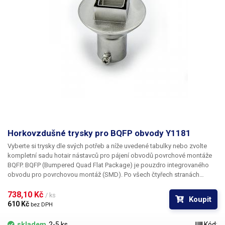
Horkovzdušné trysky pro BQFP obvody Y1181
Vyberte si trysky dle svých potřeb a níže uvedené tabulky nebo zvolte
kompletní sadu hotair nástavců pro pájení obvodů povrchové montáže
BQFP. BQFP (Bumpered Quad Flat Package) je pouzdro integrovaného
obvodu pro povrchovou montáž (SMD). Po všech čtyřech stranách
obvodu jsou vyvedeny kontakty zahnuté tak, aby dosedaly na
DPS. Tryska Y1203 je určena pro pouzdro BQFP o rozměru
738,10 Kč 
19 x 19 mm
/ ks
Koupit
610 Kč 
bez DPH
skladem
2-5 ks
Kód: