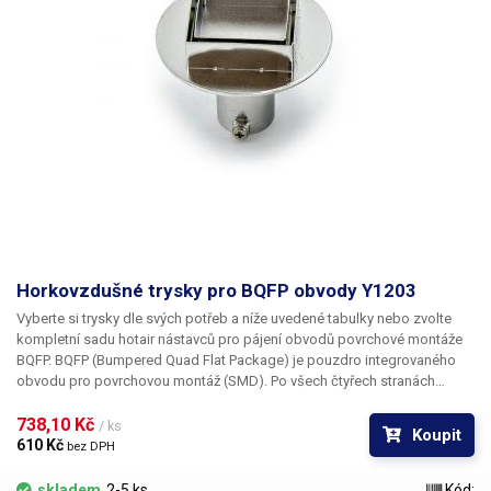
Horkovzdušné trysky pro BQFP obvody Y1203
Vyberte si trysky dle svých potřeb a níže uvedené tabulky nebo zvolte
kompletní sadu hotair nástavců pro pájení obvodů povrchové montáže
BQFP. BQFP (Bumpered Quad Flat Package) je pouzdro integrovaného
obvodu pro povrchovou montáž (SMD). Po všech čtyřech stranách
obvodu jsou vyvedeny kontakty zahnuté tak, aby dosedaly na DPS.
Tryska Y1203 je určena pro pouzdro BQFP o rozměru
738,10 Kč 
35 x 35 mm.
/ ks
Koupit
610 Kč 
bez DPH
skladem
2-5 ks
Kód: