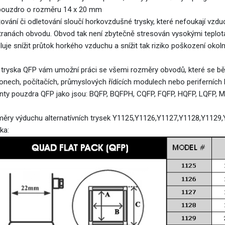
pouzdro o rozměru 14 x 20 mm
tování či odletování sloučí horkovzdušné trysky, které nefoukají vzd
tranách obvodu. Obvod tak není zbytečně stresován vysokými teplot
luje snížit průtok horkého vzduchu a snížit tak riziko poškození okol
 tryska QFP vám umožní práci se všemi rozměry obvodů, které se běž
fonech, počítačích, průmyslových řídících modulech nebo periferních
anty pouzdra QFP jako jsou: BQFP, BQFPH, CQFP, FQFP, HQFP, LQFP, M
ěry výduchu alternatívních trysek Y1125,Y1126,Y1127,Y1128,Y1129
ka: