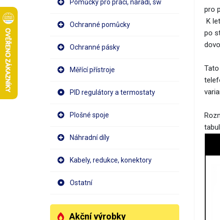
Pomůcky pro práci, nářadí, sw
pro 
K le
Ochranné pomůcky
po s
dovo
Ochranné pásky
Tato
Měřící přístroje
tele
vari
PID regulátory a termostaty
Plošné spoje
Rozm
tabul
Náhradní díly
Kabely, redukce, konektory
Ostatní
Akční výrobky