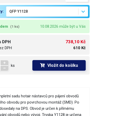
ty:
adem
10.08.2026 může být u Vás
(1 ks)
738,10 Kč
s DPH
ez DPH
610 Kč
Vložit do košíku
ks
mpletní sadu hotair nástavců pro pájení obvodů
ného obvodu pro povrchovou montáž (SMD). Po
 dosedaly na DPS. Obvod je určen k přímému
mování obvodů nebo vývoji. Tryska Y1128 je určena