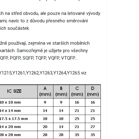
uch na střed obvodu, ale pouze na letované vývody
ami; navíc to z důvodu přesného směrování
ních součástek.
ně používají, zejména ve starších mobilních
 kartách. Samozřejmě je užijete pro všechny
QFP, PQFP, SQFP, TQFP, VQFP, VTQFP...
,Y1215,Y1261,Y1262,Y1263,Y1264,Y1265 viz