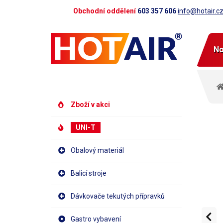
Obchodní oddělení
603 357 606
info@hotair.c
No
Zboží v akci
UNI-T
Obalový materiál
Balicí stroje
Dávkovače tekutých přípravků
Gastro vybavení