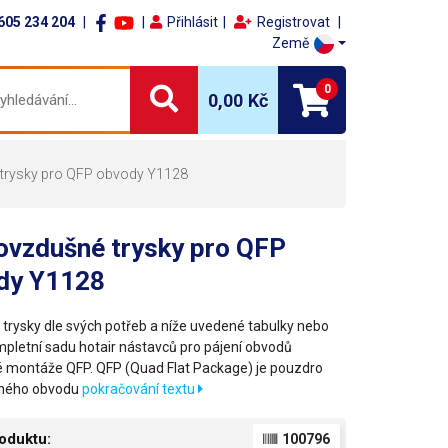
605 234 204
Přihlásit
Registrovat
Země
0
0,00 Kč
trysky pro QFP obvody Y1128
ovzdušné trysky pro QFP
dy Y1128
i trysky dle svých potřeb a níže uvedené tabulky nebo
mpletní sadu hotair nástavců pro pájení obvodů
 montáže QFP. QFP (Quad Flat Package) je pouzdro
aného obvodu
pokračování textu
oduktu:
100796