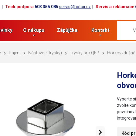
z
Tech.podpora
603 355 085
servis@hotair.cz
Servis a reklamace
vinky
O nákupu
Zápůjčka
Kontakt
Pájení
Nástavce (trysky)
Trysky pro QFP
Horkovzdušné 
Hork
obvo
Vyberte s
zvolte ko
povrchové
integrov
Kód pr