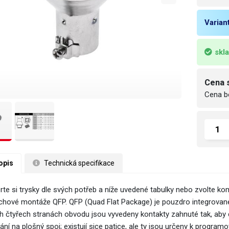
Varian
skl
Cena 
Cena b
opis
 Technická specifikace
rte si trysky dle svých potřeb a níže uvedené tabulky nebo zvolte ko
chové montáže QFP. QFP (Quad Flat Package) je pouzdro integrova
h čtyřech stranách obvodu jsou vyvedeny kontakty zahnuté tak, aby
ání na plošný spoj; existují sice patice, ale ty jsou určeny k progra