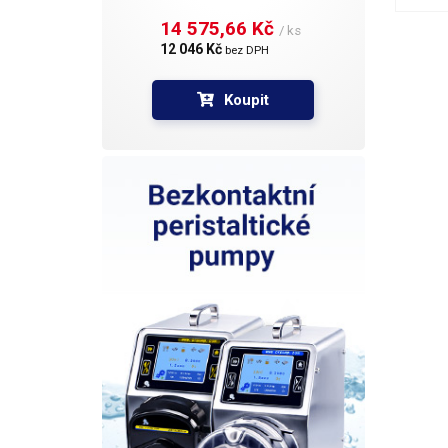
dvojn
14 575,66 Kč 
/ ks
je měř
12 046 Kč 
bez DPH
zobraz
Koupit