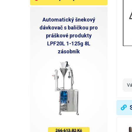
Automatický šnekový
dávkovač s baličkou pro
práškové produkty
LPF20L 1-125g 8L
zásobník
V
266 613,82 Kč