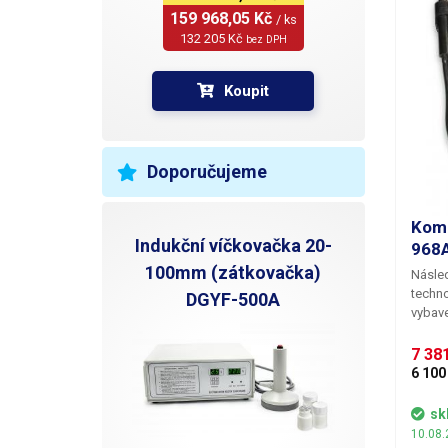
159 968,05 Kč 
/ ks
132 205 Kč 
bez DPH
Koupit
Doporučujeme
Komb
Indukční víčkovačka 20-
968
100mm (zátkovačka)
Násled
techno
DGYF-500A
vybav
hrotov
pájení
7 381
s mod
6 100
doznal
nižší
sk
pájecí
10.08.
vložky