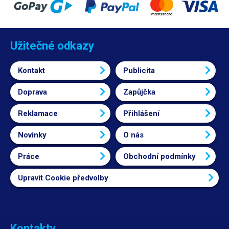
Užitečné odkazy
Kontakt
Publicita
Doprava
Zapůjčka
Reklamace
Přihlášení
Novinky
O nás
Práce
Obchodní podmínky
Upravit Cookie předvolby
Kontakty