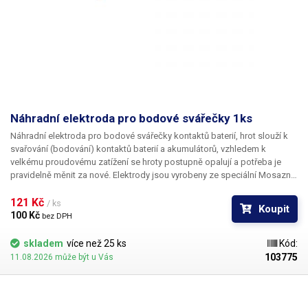
Náhradní elektroda pro bodové svářečky 1ks
Náhradní elektroda
pro bodové svářečky kontaktů baterií, hrot slouží k
svařování (bodování) kontaktů baterií a akumulátorů, vzhledem k
velkému proudovému zatížení se hroty postupně opalují a potřeba je
pravidelně měnit za nové. Elektrody jsou vyrobeny ze speciální Mosazné
slitiny s dlouhou životností a nízkým el. odporem.
Uvedená cena je za
1ks
121 Kč 
/ ks
Koupit
100 Kč 
bez DPH
skladem
více než 25 ks
Kód:
103775
11.08.2026 může být u Vás