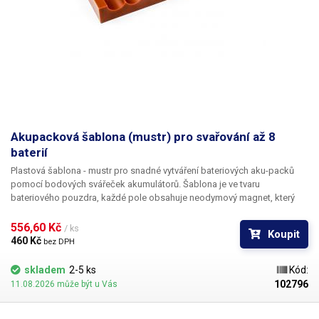
Akupacková šablona (mustr) pro svařování až 8
baterií
Plastová šablona - mustr pro snadné vytváření bateriových aku-packů
pomocí bodových svářeček akumulátorů. Šablona je ve tvaru
bateriového pouzdra, každé pole obsahuje neodymový magnet, který
baterii lehce přichytí, což napomáhá k jednoduššímu svařování. Díky
pravidelným rozestupům jednotlivých polí vytvoříte rovnoměrné,
556,60 Kč 
/ ks
Koupit
profesionálně vypadající aku packy. Určeno pro 8 baterií. Určeno pro
460 Kč 
bez DPH
baterie do průměru 19mm.
skladem
2-5 ks
Kód:
102796
11.08.2026 může být u Vás