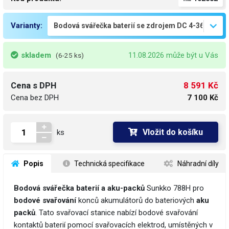
Varianty:
skladem
11.08.2026 může být u Vás
(6-25 ks)
8 591 Kč
Cena s DPH
Cena bez DPH
7 100 Kč
Vložit do košíku
ks
 Popis
 Technická specifikace
 Náhradní díly
Bodová svářečka baterií a aku-packů
Sunkko 788H pro
bodové svařování
konců akumulátorů do bateriových
aku
packů
. Tato svařovací stanice nabízí bodové svařování
kontaktů baterií pomocí svařovacích elektrod, umístěných v