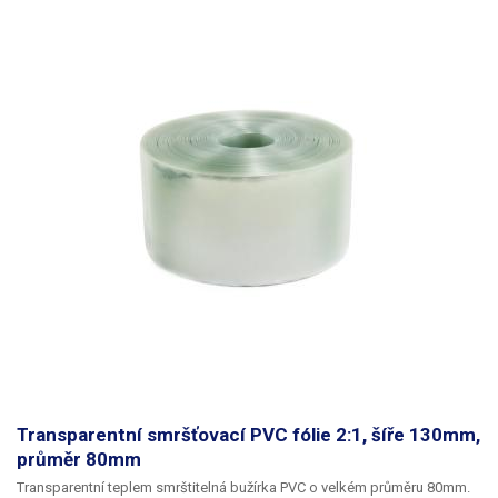
Funkce voltmetru
Váha balení [kg]:
5 kg
Transparentní smršťovací PVC fólie 2:1, šíře 130mm,
průměr 80mm
Transparentní teplem smrštitelná bužírka PVC
o velkém průměru 80mm.