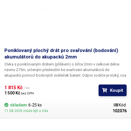
Poniklovaný plochý drát pro svařování (bodování)
akumulátorů do akupacků 2mm
Cívka s poniklovaným drátem (plíškem) o šířce 2mm v celkové délce
návinu 275m, určeným především ke svařování akumulátorů do
akupacků pomocí bodových svářeček baterií. Odpor vodiče je nízký, cca
0.2 Ω/m. Díky návinu na cívce je možné, na rozdíl od klasických
nastříhaných poniklovaných plíšků, svařování i těch největších akupacků
1 815 Kč 
/ ks
Koupit
bez navazování.
1 500 Kč 
bez DPH
skladem
6-25 ks
Kód:
102076
11.08.2026 může být u Vás