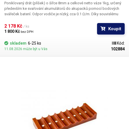
Poniklovaný drát (plíšek) o šířce 8mm a celkové netto váze 1kg, určený
především ke svařování akumulátorů do akupacků pomocí bodových
svářeček baterií. Odpor vodiče je nízký, cca 0.1 Ω/m. Díky souvislému
návinu je možné, na rozdíl od klasických nastříhaných poniklovaných
plíšků, svařování i těch největších akupacků bez navazování.
2 178 Kč 
/ ks
Koupit
1 800 Kč 
bez DPH
skladem
6-25 ks
Kód:
102884
11.08.2026 může být u Vás