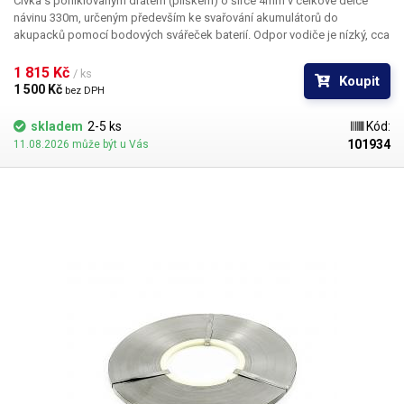
Cívka s poniklovaným drátem
(plíškem) o šířce 4mm v celkové délce
návinu 330m, určeným především
ke svařování akumulátorů do
akupacků
pomocí bodových svářeček baterií. Odpor vodiče je nízký, cca
0.2 Ω/m. Díky návinu na cívce je možné, na rozdíl od klasických
nastříhaných poniklovaných plíšků, svařování i těch největších akupacků
1 815 Kč 
/ ks
Koupit
bez navazování.
1 500 Kč 
bez DPH
skladem
2-5 ks
Kód:
101934
11.08.2026 může být u Vás