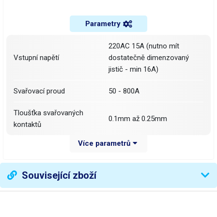
Parametry
220AC 15A (nutno mít
Vstupní napětí
dostatečně dimenzovaný
jistič - min 16A)
Svařovací proud
50 - 800A
Tloušťka svařovaných
0.1mm až 0.25mm
kontaktů
Více parametrů
Min. roztěč svařovaných
3mm (standard 7mm)
bodů
Související zboží
1 - 2 pulsy
Nabíjení akumulátorů
DC zdroj 4-36V 2A