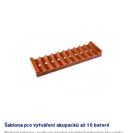
Šablona pro vytváření akupacků až 10 baterií
Plastová šablona - mustr pro snadné vytváření bateriových aku-packů