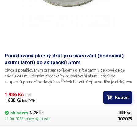
Poniklovaný plochý drát pro svařování (bodování)
akumulátorů do akupacků 5mm
Cívka s poniklovaným drátem (plíškem) o šířce 5mm v celkové délce
návinu 24 0m, určeným především ke svařování akumulátorů do
akupacků pomocí bodových svářeček baterií. Odpor vodiče je nízký, cca
0.2 Ω/m. Díky návinu na cívce je možné, na rozdíl od klasických
nastříhaných poniklovaných plíšků, svařování i těch největších akupacků
1 936 Kč 
/ ks
Koupit
bez navazování.
1 600 Kč 
bez DPH
skladem
6-25 ks
Kód:
102075
11.08.2026 může být u Vás