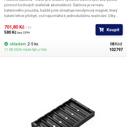
pomocí bodových svářeček akumulátorů. Šablona je ve tvaru
bateriového pouzdra, každé pole obsahuje neodymový magnet, který
baterii lehce přichytí, což napomáhá k jednoduššímu svařování. Díky
pravidelným rozestupům jednotlivých polí vytvoříte rovnoměrné,
profesionálně vypadající aku packy. Určeno pro 10 baterií. Určeno pro
701,80 Kč 
/ ks
Koupit
baterie do průměru 19mm.
580 Kč 
bez DPH
skladem
2-5 ks
Kód:
102797
11.08.2026 může být u Vás