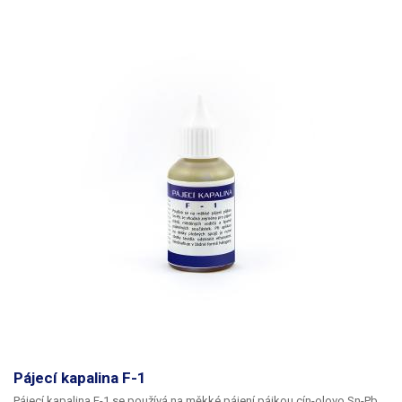
Pájecí kapalina F-1
Pájecí kapalina F-1 se používá na měkké pájení pájkou cín-olovo Sn-Pb.