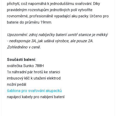
přichytí, což napomáhá k jednoduššímu svařování. Díky
pravidelným rozestupům jednotlivých polí vytvoříte
rovnoměrné, profesionálně vypadající aku packy. Určeno pro
baterie do průměru 19mm.
Upozornění: zdroj nabíječky baterií uvnitř stanice je měkký
- nedisponuje 3A, jak udává výrobce, ale pouze 2A.
Zohledněno v ceně.
Součástí balení:
svářečka Sunko 788H
1x náhradní pár hrotů ke stanici
imbusový klíč k utažení elektrod
nožní pedál
šablona pro svařování akupacků
napájecí kabely pro nabíjení baterií