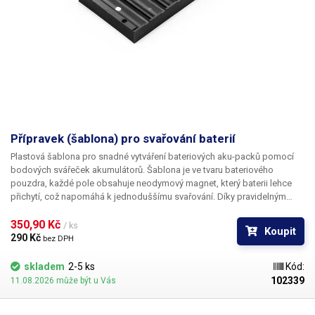
Přípravek (šablona) pro svařování baterií
Plastová šablona pro snadné vytváření bateriových aku-packů pomocí
bodových svářeček akumulátorů. Šablona je ve tvaru bateriového
pouzdra, každé pole obsahuje neodymový magnet, který baterii lehce
přichytí, což napomáhá k jednoduššímu svařování. Díky pravidelným
rozestupům jednotlivých polí vytvoříte rovnoměrné, profesionálně
vypadající aku packy. Tento přípravek je součástí balení svářečky
350,90 Kč 
/ ks
Koupit
Sunkko 907A. K dispozici v různých barvách (oranžovo-červená a černá)
290 Kč 
bez DPH
- dle aktuálních skladových zásob. Určeno pro max. 6 baterií.
skladem
2-5 ks
Kód:
102339
11.08.2026 může být u Vás