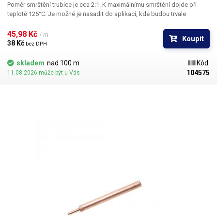
Poměr smrštění trubice je cca 2:1. K maximálnímu smrštění dojde při
teplotě 125°C. Je možné je nasadit do aplikací, kde budou trvale
vystaveny teplotám maximálně 120°C. Bužírky jsou koncipovány jako
elektroizolační materiál zaručující izolaci do napětí 600V.
Parametry:
45,98 Kč 
/ m
Koupit
Vnitřní průměr před smrštěním: 80mm Vnitřní průměr po smrštění: 40mm
38 Kč 
bez DPH
Elektrická pevnost: 600V Max. pracovní teplota: 120°C Izolační napětí:
600V Materiál: PVC Barva: transparentní (průhledná) Pro snadné a rychlé
skladem
nad 100 m
Kód:
smrštění fólie doporučujeme použít horkovzdušnou pistoli, nebo
104575
11.08.2026 může být u Vás
smrštovací tunel.