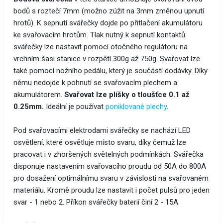
bodů s roztečí 7mm (možno zúžit na 3mm změnou upnutí
hrotů). K sepnutí svářečky dojde po přitlačení akumulátoru
ke svařovacím hrotům. Tlak nutný k sepnutí kontaktů
svářečky lze nastavit pomocí otočného regulátoru na
vrchním šasi stanice v rozpětí 300g až 750g. Svařovat lze
také pomocí nožního pedálu, který je součástí dodávky. Díky
němu nedojde k pohnutí se svařovacím plechem a
akumulátorem.
Svařovat lze plíšky o tloušťce 0.1 až
0.25mm.
Ideální je používat
poniklované plechy
.
Pod svařovacími elektrodami svářečky se nachází LED
osvětlení, které osvětluje místo svaru, díky čemuž lze
pracovat i v zhoršených světelných podmínkách. Svářečka
disponuje nastavením svařovacího proudu od 50A do 800A
pro dosažení optimálnímu svaru v závislosti na svařovaném
materiálu. Kromě proudu lze nastavit i počet pulsů pro jeden
svar - 1 nebo 2. Příkon svářečky baterií činí 2 - 15A.