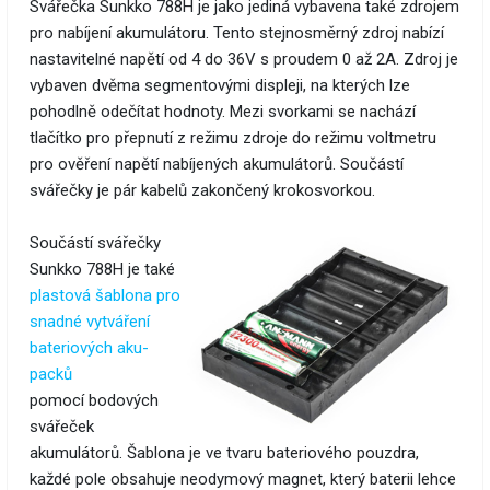
Svářečka Sunkko 788H je jako jediná vybavena také zdrojem
pro nabíjení akumulátoru. Tento stejnosměrný zdroj nabízí
nastavitelné napětí od 4 do 36V s proudem 0 až 2A. Zdroj je
vybaven dvěma segmentovými displeji, na kterých lze
pohodlně odečítat hodnoty. Mezi svorkami se nachází
tlačítko pro přepnutí z režimu zdroje do režimu voltmetru
pro ověření napětí nabíjených akumulátorů. Součástí
svářečky je pár kabelů zakončený krokosvorkou.
Součástí svářečky
Sunkko 788H je také
plastová šablona pro
snadné vytváření
bateriových aku-
packů
pomocí bodových
svářeček
akumulátorů. Šablona je ve tvaru bateriového pouzdra,
každé pole obsahuje neodymový magnet, který baterii lehce