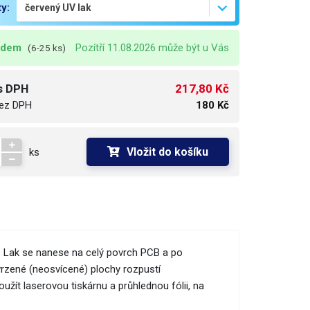
ty:
adem
Pozítří 11.08.2026 může být u Vás
(6-25 ks)
217,80 Kč
s DPH
ez DPH
180 Kč
Vložit do košíku
ks
. Lak se nanese na celý povrch PCB a po
vrzené (neosvícené) plochy rozpustí
užít laserovou tiskárnu a průhlednou fólii, na