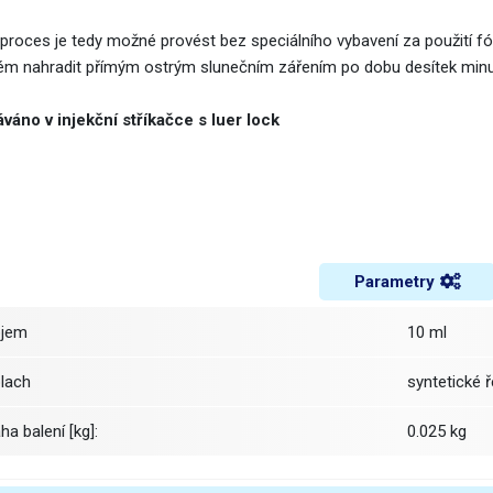
proces je tedy možné provést bez speciálního vybavení za použití fóli
ém nahradit přímým ostrým slunečním zářením po dobu desítek minu
váno v injekční stříkačce s luer lock
Parametry
bjem
10 ml
plach
syntetické ř
áha balení [kg]:
0.025 kg