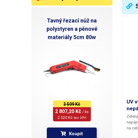
Tavný řezací nůž na
polystyren a pěnové
materiály 5cm 80w
UV v
3 509 Kč
nepá
2 807,20 Kč 
/ ks
Zelený
2 320 Kč 
bez DPH
nepáji
na cel
Koupit
film s