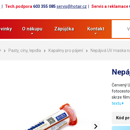
z
Tech.podpora
603 355 085
servis@hotair.cz
Servis a reklamace
vinky
O nákupu
Zápůjčka
Kontakt
Pasty, cíny, lepidla
Kapaliny pro pájení
Nepájivá UV maska n
Nepá
Červený U
fotocesto
skrze fil
textu
Kód pr