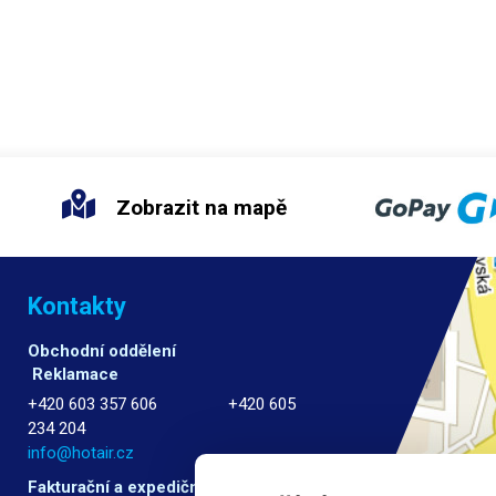
Zobrazit na mapě
Kontakty
Obchodní oddělení
Reklamace
+420 603 357 606 +420 605
234 204
info@hotair.cz
Fakturační a expediční oddělení