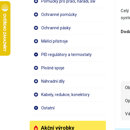
Pomůcky pro práci, nářadí, sw
Celý 
Ochranné pomůcky
syst
Ochranné pásky
Dodá
Měřící přístroje
PID regulátory a termostaty
Plošné spoje
Náhradní díly
O
Kabely, redukce, konektory
O
Ostatní
V
Akční výrobky