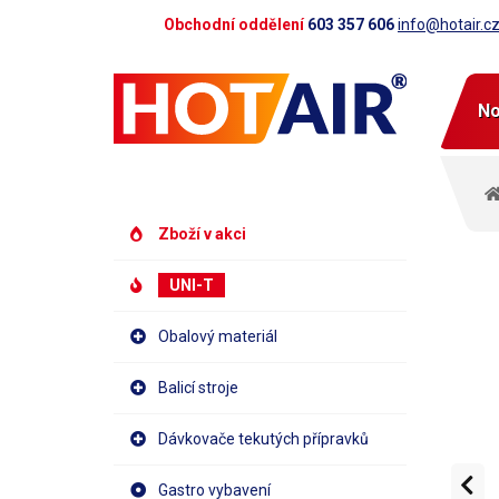
Obchodní oddělení
603 357 606
info@hotair.c
No
Zboží v akci
UNI-T
Obalový materiál
Balicí stroje
Dávkovače tekutých přípravků
Gastro vybavení