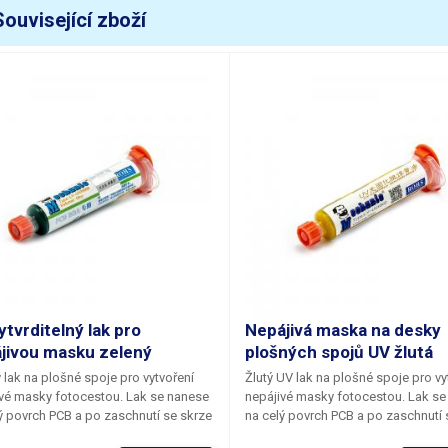
Související zboží
ytvrditelný lak pro
Nepájivá maska na desky
jivou masku zelený
plošných spojů UV žlutá
 lak na plošné spoje pro vytvoření
Žlutý UV lak na plošné spoje pro vy
vé masky fotocestou. Lak se nanese
nepájivé masky fotocestou. Lak se
ý povrch PCB a po zaschnutí se skrze
na celý povrch PCB a po zaschnutí 
 maskou osvítí UV zářením a následně
film s maskou osvítí UV zářením a 