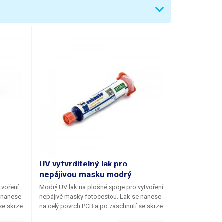
UV vytvrditelný lak pro
nepájivou masku modrý
tvoření
Modrý UV lak na plošné spoje pro vytvoření
 nanese
nepájivé masky fotocestou. Lak se nanese
se skrze
na celý povrch PCB a po zaschnutí se skrze
následně
film s maskou osvítí UV zářením a následně