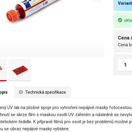
Varian
skl
Cena 
Cena b
opis
 Technická specifikace
ený UV lak na plošné spoje pro vytvoření nepájivé masky fotocestou
hnutí se skrze film s maskou osvítí UV zářením a následně se nevyt
tetickém ředidle. K přípravě filmů pro osvit je bez problémů možné po
ou se obraz nepájivé masky vytiskne.