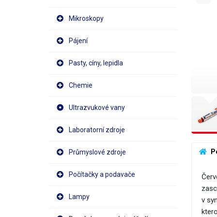
Mikroskopy
Pájení
Pasty, cíny, lepidla
Chemie
Ultrazvukové vany
Laboratorní zdroje
 P
Průmyslové zdroje
Počítačky a podavače
Červ
zasc
Lampy
v syn
kter