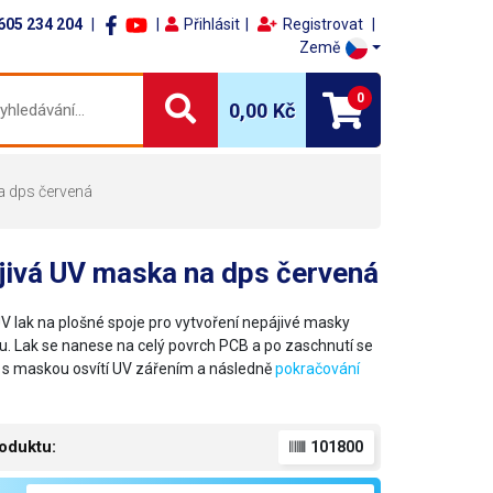
605 234 204
Přihlásit
Registrovat
Země
0
0,00 Kč
a dps červená
jivá UV maska na dps červená
V lak na plošné spoje pro vytvoření nepájivé masky
u. Lak se nanese na celý povrch PCB a po zaschnutí se
m s maskou osvítí UV zářením a následně
pokračování
oduktu:
101800