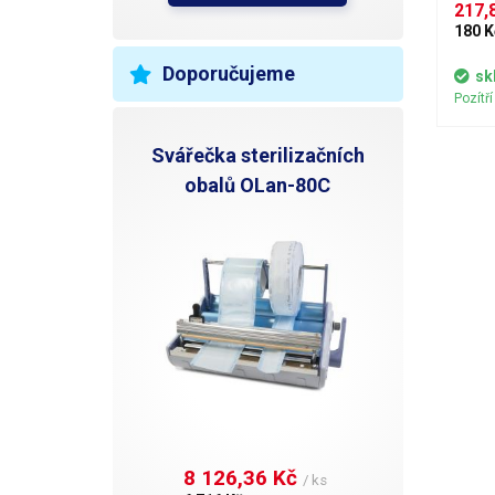
se nev
217,8
rozpus
180 K
filmů 
lasero
Doporučujeme
sk
kterou
Pozítř
Svářečka sterilizačních
obalů OLan-80C
8 126,36 Kč 
/ ks