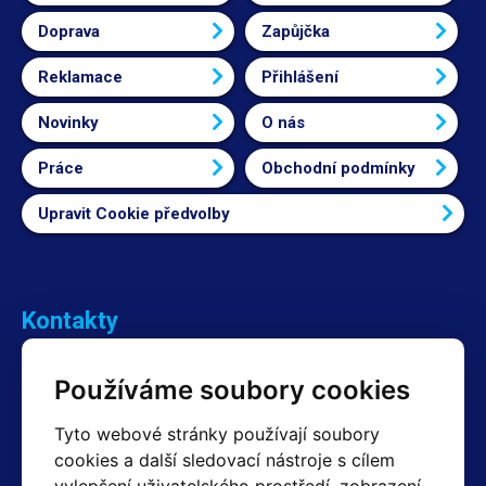
Doprava
Zapůjčka
Reklamace
Přihlášení
Novinky
O nás
Práce
Obchodní podmínky
Upravit Cookie předvolby
Kontakty
Obchodní oddělení Reklamace
Používáme soubory cookies
+420 603 357 606 +420 605 234 204
info@hotair.cz
Tyto webové stránky používají soubory
Fakturační a expediční oddělení
cookies a další sledovací nástroje s cílem
+420 605 259 759
(Po–Pá: 7:30 – 15:00)