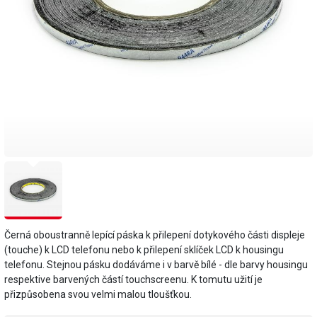
Černá oboustranně lepící páska k přilepení dotykového části displeje
(touche) k LCD telefonu nebo k přilepení sklíček LCD k housingu
telefonu. Stejnou pásku dodáváme i v barvě bílé - dle barvy housingu
respektive barvených částí touchscreenu. K tomutu užití je
přizpůsobena svou velmi malou tloušťkou.