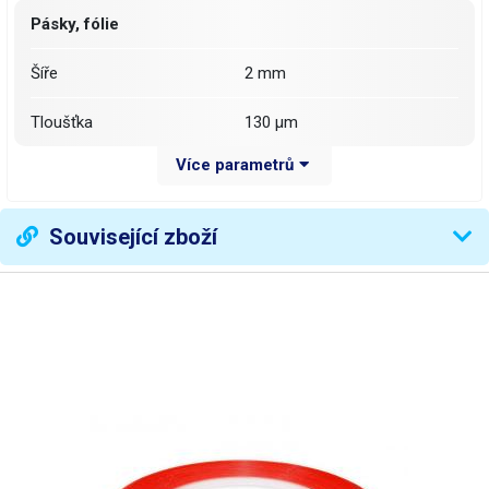
Pásky, fólie
Šíře
2 mm
Tloušťka
130 µm
Více parametrů
Délka
50 m
Váha balení [kg]:
0.032 kg
Související zboží