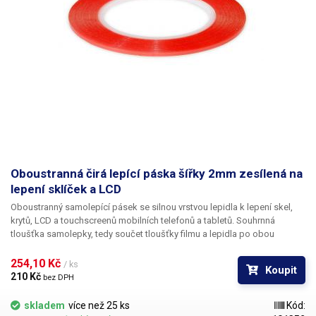
Oboustranná čirá lepící páska šířky 2mm zesílená na
lepení sklíček a LCD
Oboustranný samolepící pásek se silnou vrstvou lepidla k lepení skel,
krytů, LCD a touchscreenů mobilních telefonů a tabletů. Souhrnná
tloušťka samolepky, tedy součet tloušťky filmu a lepidla po obou
stranách činí 0,25 mm. Větší vrstva lepidla zvyšuje přilnavost k drsnějším
povrchům a větší tloušťka pásky ji číní použitelnou jako distanční
254,10 Kč 
/ ks
Koupit
podložku. Lepidlo i nosný film jsou čiré, červenou barvu pásku
210 Kč 
bez DPH
propůjčuje krycí sloupnutelný film. Průhlednost rozšiřuje možnosti
aplikace i tam, kde by mohla být barevná páska viditelná přes přilepený
skladem
více než 25 ks
Kód:
objekt.