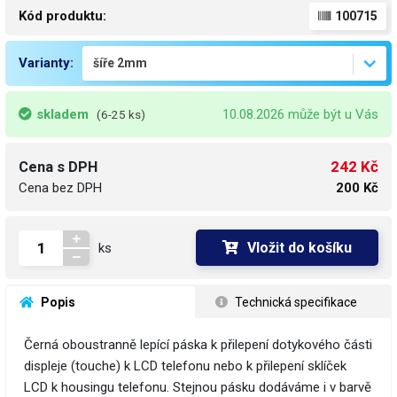
Kód produktu:
100715
Varianty:
skladem
10.08.2026 může být u Vás
(6-25 ks)
242 Kč
Cena s DPH
Cena bez DPH
200 Kč
Vložit do košíku
ks
 Popis
 Technická specifikace
Černá oboustranně lepící páska k přilepení dotykového části
displeje (touche) k LCD telefonu nebo k přilepení sklíček
LCD k housingu telefonu. Stejnou pásku dodáváme i v barvě