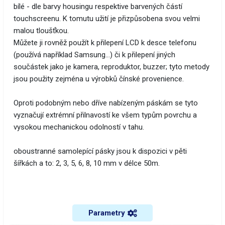
bílé - dle barvy housingu respektive barvených částí
touchscreenu. K tomutu užití je přizpůsobena svou velmi
malou tloušťkou.
Můžete ji rovněž použít k přilepení LCD k desce telefonu
(používá například Samsung…) či k přilepení jiných
součástek jako je kamera, reproduktor, buzzer; tyto metody
jsou použity zejména u výrobků čínské provenience.
Oproti podobným nebo dříve nabízeným páskám se tyto
vyznačují extrémní přilnavostí ke všem typům povrchu a
vysokou mechanickou odolností v tahu.
oboustranné samolepící pásky jsou k dispozici v pěti
šířkách a to: 2, 3, 5, 6, 8, 10 mm v délce 50m.
Parametry