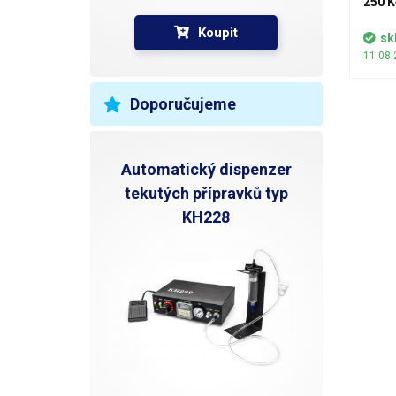
250 K
Koupit
sk
11.08.
Doporučujeme
Automatický dispenzer
tekutých přípravků typ
KH228