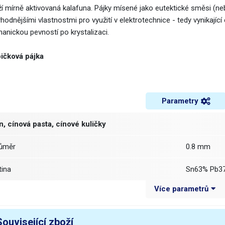
ží mírně aktivovaná kalafuna. Pájky mísené jako eutektické směsi (ne
hodnějšími vlastnostmi pro využití v elektrotechnice - tedy vynikajíc
anickou pevností po krystalizaci.
ičková pájka
Parametry
n, cínová pasta, cínové kuličky
růměr
0.8 mm
litina
Sn63% Pb3
Více parametrů
avidlo
F1
bsah tavidla
2 %
Související zboží