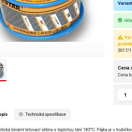
Varian
skl
Výr
podnik
2017/1
Cena 
Cena b
opis
 Technická specifikace
tická binární letovací slitina s teplotou tání 183°C. Pájka je v trubi