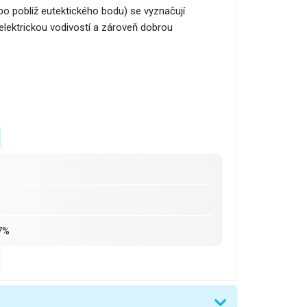
bo poblíž eutektického bodu) se vyznačují
í elektrickou vodivostí a zároveň dobrou
7%