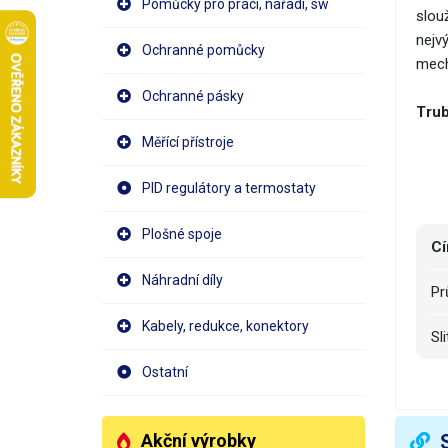
Pomůcky pro práci, nářadí, sw
slou
nejvý
Ochranné pomůcky
mech
Ochranné pásky
Trub
Měřící přístroje
PID regulátory a termostaty
Plošné spoje
Cí
Náhradní díly
P
Kabely, redukce, konektory
S
Ostatní
T
O
Akční výrobky