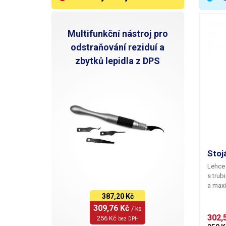
T
Multifunkční nástroj pro
B
odstraňování reziduí a
B
zbytků lepidla z DPS
H
V
Stoj
Lehce 
s trub
a maxi
387,20 Kč
309,76 Kč 
/ ks
302,5
256 Kč 
bez DPH