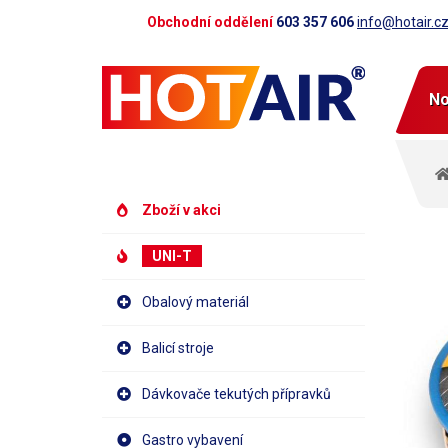
Obchodní oddělení
603 357 606
info@hotair.c
No
Zboží v akci
UNI-T
Obalový materiál
Balicí stroje
Dávkovače tekutých přípravků
Gastro vybavení