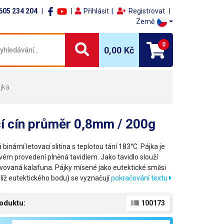
605 234 204
Přihlásit
Registrovat
Země
0
0,00 Kč
jka
í cín průměr 0,8mm / 200g
 binární letovací slitina s teplotou tání 183°C. Pájka je
ovém provedení plněná tavidlem. Jako tavidlo slouží
ivovaná kalafuna. Pájky mísené jako eutektické směsi
líž eutektického bodu) se vyznačují
pokračování textu
oduktu:
100173