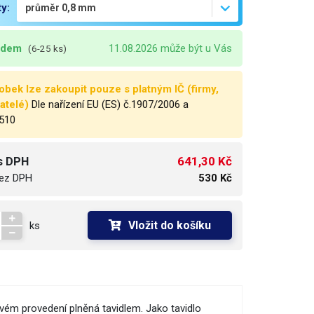
ty:
adem
11.08.2026 může být u Vás
(6-25 ks)
obek lze zakoupit pouze s platným IČ (firmy,
atelé)
Dle nařízení EU (ES) č.1907/2006 a
510
641,30 Kč
s DPH
ez DPH
530 Kč
Vložit do košíku
ks
čkovém provedení plněná tavidlem. Jako tavidlo