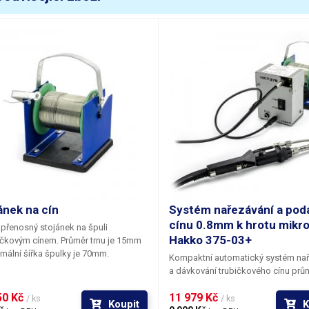
eplota tavení
183 °C
od tání solidus
183 °C
od tání liquidus
183 °C
motnost
200 g
áha balení [kg]:
0.215 kg
ánek na cín
Systém nařezávání a pod
cínu 0.8mm k hrotu mikro
přenosný stojánek na špuli
Hakko 375-03+
ičkovým cínem. Průměr trnu je 15mm
mální šířka špulky je 70mm.
Kompaktní automatický systém nař
a dávkování trubičkového cínu
prů
0.8mm
přímo k hrotu mikropájky
H
0 Kč 
11 979 Kč 
375-03+
. Podavač do cínu podélně
/ ks
/ ks
Koupit
K