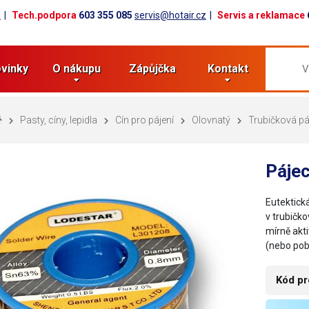
z
Tech.podpora
603 355 085
servis@hotair.cz
Servis a reklamace
vinky
O nákupu
Zápůjčka
Kontakt
Pasty, cíny, lepidla
Cín pro pájení
Olovnatý
Trubičková pá
Pájec
Eutektická
v trubičk
mírně akt
(nebo pob
Kód pr