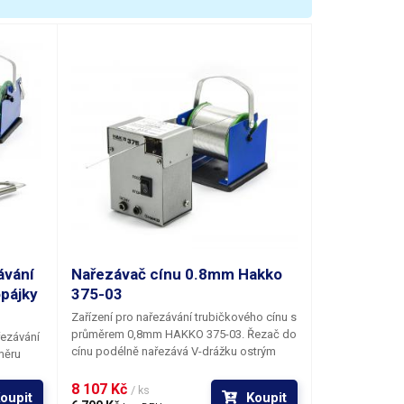
ávání
Nařezávač cínu 0.8mm Hakko
pájky
375-03
Zařízení pro nařezávání trubičkového cínu s
průměrem
0,8mm
HAKKO 375-03.
Řezač do
ezávání
cínu podélně nařezává V-drážku ostrým
měru
kruhovým nožem umístěným naproti
AKKO
pohonu, který odvíjí cín z cívky. Díky
8 107 Kč 
/ ks
oupit
Koupit
prořezu cínového drátu je zpřístupněn flux