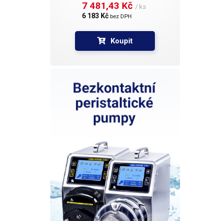
7 481,43 Kč 
/ ks
6 183 Kč 
bez DPH
Koupit