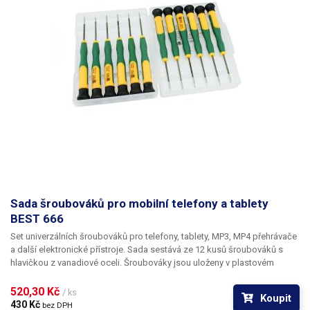
Sada šroubováků pro mobilní telefony a tablety
BEST 666
Set univerzálních šroubováků pro telefony, tablety, MP3, MP4 přehrávače
a další elektronické přístroje. Sada sestává ze 12 kusů šroubováků s
hlavičkou z vanadiové oceli. Šroubováky jsou uloženy v plastovém
průhledném boxu s očkem k zavěšení.
520,30 Kč 
/ ks
Koupit
430 Kč 
bez DPH