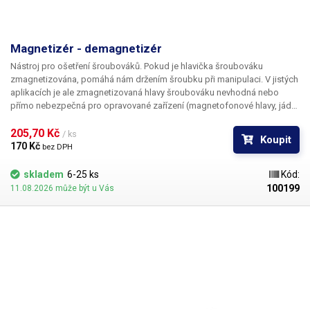
Magnetizér - demagnetizér
Nástroj pro ošetření šroubováků. Pokud je hlavička šroubováku
zmagnetizována, pomáhá nám držením šroubku při manipulaci. V jistých
aplikacích je ale zmagnetizovaná hlavy šroubováku nevhodná nebo
přímo nebezpečná pro opravované zařízení (magnetofonové hlavy, jádra
cívek, hodinky…).
205,70 Kč 
/ ks
Koupit
170 Kč 
bez DPH
skladem
6-25 ks
Kód:
100199
11.08.2026 může být u Vás