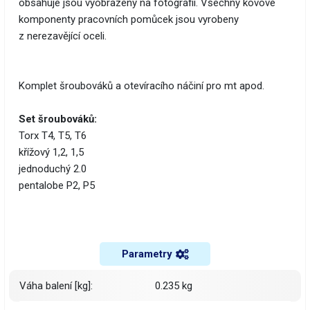
obsahuje jsou vyobrazeny na fotografii. Všechny kovové
komponenty pracovních pomůcek jsou vyrobeny
z nerezavějící oceli.
Komplet šroubováků a otevíracího náčiní pro mt apod.
Set šroubováků:
Torx T4, T5, T6
křížový 1,2, 1,5
jednoduchý 2.0
pentalobe P2, P5
Parametry
Váha balení [kg]:
0.235 kg