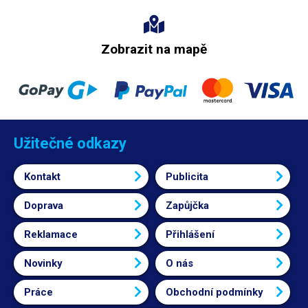
Zobrazit na mapě
Užitečné odkazy
Kontakt
Publicita
Doprava
Zapůjčka
Reklamace
Přihlášení
Novinky
O nás
Práce
Obchodní podmínky