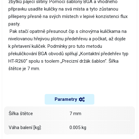
zbytků pájecí slitiny. Pomocí šablony BGA a vhodného
přípravku usadíte kuličky na svá místa a tyto zůstanou
přilepeny přesně na svých místech v lepivé konzistenci flux
pasty.
Pak stačí opatrně přesunout čip s cínovýma kuličkama na
nivelovanou hřejivou plotnu předehřevu a počkat, až dojde
k přetavení kuliček. Podmínky pro tuto metodu
překuličkování BGA obvodů splňují „Kontaktní předehřev typ
HT-R260“ spolu s toolem „Precizní držák šablon“. Šířka
štětce je 7 mm.
Parametry
šířka štětce
7 mm
Váha balení [kg]:
0.005 kg