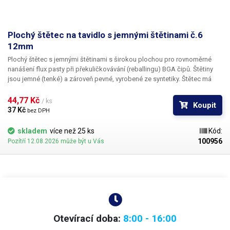
Plochý štětec na tavidlo s jemnými štětinami č.6
12mm
Plochý štětec s jemnými štětinami s širokou plochou pro rovnoměrné
nanášení flux pasty při překuličkovávání (reballingu) BGA čipů. Štětiny
jsou jemné (tenké) a zároveň pevné, vyrobené ze syntetiky. Štětec má
délku štětin 20mm a šířku nanášené plochy 12mm. Délka celého štětce
činí 28cm. Vhodný pro nanášení tavidel.
44,77 Kč 
/ ks
Koupit
37 Kč 
bez DPH
skladem
více než 25 ks
Kód:
100956
Pozítří 12.08.2026 může být u Vás
Otevírací doba:
8:00 - 16:00