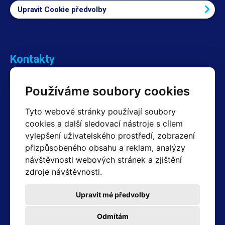
Upravit Cookie předvolby
Kontakty
Obchodní oddělení Reklamace
Používáme soubory cookies
+420 603 357 606 +420 605 234 204
info@hotair.cz
Tyto webové stránky používají soubory
Fakturační a expediční oddělení
cookies a další sledovací nástroje s cílem
+420 605 259 759
vylepšení uživatelského prostředí, zobrazení
(Po–Pá: 7:30 – 15:00)
přizpůsobeného obsahu a reklam, analýzy
Technické oddělení
návštěvnosti webových stránek a zjištění
+420 603 355 085
(Po–Pá: 8:00 – 16:00)
zdroje návštěvnosti.
servis@hotair.cz
Výdej zboží (Ostrava): Po-Pá: 8:00 - 16:00
Upravit mé předvolby
Platba jen v hotovosti
Odmítám