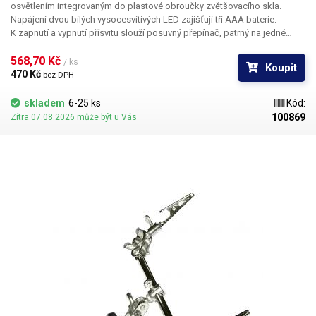
osvětlením integrovaným do plastové obroučky zvětšovacího skla.
Napájení dvou bílých vysocesvítivých LED zajišťují tři AAA baterie.
K zapnutí a vypnutí přísvitu slouží posuvný přepínač, patrný na jedné
z ilustračních fotografií. Přípravek pro uchycení předmětů vybavený navíc
zvětšovacím sklem využijete ve většině situací, kdy vám při práci schází
568,70 Kč 
/ ks
Koupit
minimálně jedna další končetina…
470 Kč 
bez DPH
skladem
6-25 ks
Kód:
100869
Zítra 07.08.2026 může být u Vás