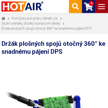
0
Pomůcky pro práci, nářadí, sw
Stolní svěráky, držáky a pracovní desky
Držák plošných spojů otočný 360° ke snadnému pájení DPS
Držák plošných spojů otočný 360° ke
snadnému pájení DPS