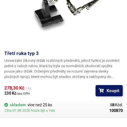
Třetí ruka typ 3
Univerzální šikovný držák rozličných předmětů, jehož funkcí je uvolnění
jedné z vašich rukou, která by byla za normálních okolností využita
pouze jako držák. Drženými předměty se rozumí zejména desky
plošných spojů, které mohou být snadno otočeny a naklopeny do
nejvhodnější pozice a na kterých pak mohou uvolněné ruce provádět
pájení. Pružinové krokosvorky na 3D kloubech spolehlivě a rychle uchytí
278,30 Kč 
/ ks
Koupit
to, co potřebujete...
230 Kč 
bez DPH
skladem
více než 25 ks
Kód:
100870
Zítra 07.08.2026 může být u Vás