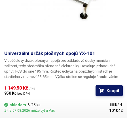
Univerzální držák plošných spojů YX-101
Víceúčelový držák plošných spojů pro základové desky menších
zařízení, tedy především přenosné elektroniky. Dovoluje jednoduché
upnutí PCB do šíře 195 mm. Rozteč úchytů na pojízdných lištách je
stavitelná v rozmezí 25-85 mm. Výška stolice se reguluje šroubováním
nožek od cca 70 do 105 mm nad podstavnou deskou. Pracovní deska je
vhodná pro uchycení plošných spojů při práci s mikroskopem, horkým
1 149,50 Kč 
/ ks
Koupit
vzduchem, predehřevem, infrapájkou, desolderem atd.
950 Kč 
bez DPH
skladem
6-25 ks
Kód:
101042
Zítra 07.08.2026 může být u Vás