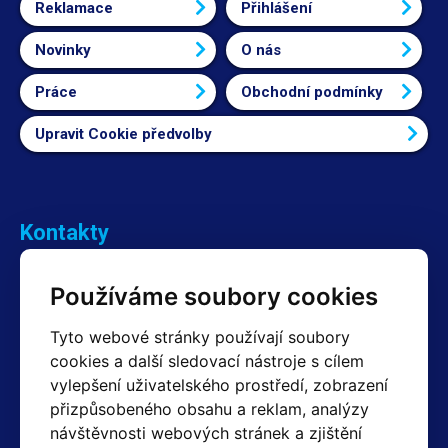
Reklamace
Přihlášení
Novinky
O nás
Práce
Obchodní podmínky
Upravit Cookie předvolby
Kontakty
Obchodní oddělení Reklamace
Používáme soubory cookies
+420 603 357 606 +420 605 234 204
info@hotair.cz
Tyto webové stránky používají soubory
Fakturační a expediční oddělení
cookies a další sledovací nástroje s cílem
+420 605 259 759
vylepšení uživatelského prostředí, zobrazení
(Po–Pá: 7:30 – 15:00)
přizpůsobeného obsahu a reklam, analýzy
Technické oddělení
návštěvnosti webových stránek a zjištění
+420 603 355 085
(Po–Pá: 8:00 – 16:00)