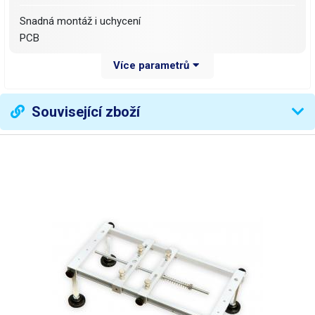
Snadná montáž i uchycení
PCB
Více parametrů
Max. rozm. desky
210 x 135mm
Rozměry
303 x 165 x 124mm
Související zboží
Hmotnost
545g
Váha balení [kg]:
0.675 kg