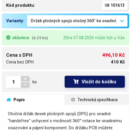
Kód produktu:
101613
Varianty:
skladem
Zítra 07.08.2026 může být u Vás
(6-25 ks)
496,10 Kč
Cena s DPH
Cena bez DPH
410 Kč
Vložit do košíku
ks
 Popis
 Technická specifikace
Otočná držák desek plošných spojů (DPS) pro snadné
"handsfree" uchycení s možností 360° rotace ke snadnému
osazování a pájení komponent. Do držáku PCB můžete