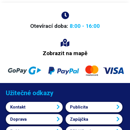
Modulový zdroj D-300A je schopen napájet spotřebiče až do celkového
příkonu 300W (180W pro 12V kanál a 125W pro 5V kanál).
Vždy počítejte s dostatečnou rezervou ve výkonu (20-25%), zdroj není
vhodné dlouhodobě provozovat na hranici výkonových možností. Více
průmyslových zdrojů jiných parametrů najdete v naší nabídce. Zdroj lze
Otevírací doba:
8:00 - 16:00
přepnout i pro síť 110V AC.
Zobrazit na mapě
Užitečné odkazy
Kontakt
Publicita
Doprava
Zapůjčka