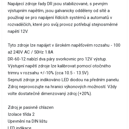
Napájecí zdroje řady DR jsou stabilizované, s pevným
výstupním napětím, jsou galvanicky odděleny od sítě a
používají se pro napájení řídících systémů a automatů v
rozvaděčích, které pro svůj provoz potřebují stejnosměrné
napětí 12V.
Tyto zdroje lze napájet v širokém napěťovém rozsahu - 100
až 240V AC / 50Hz 1.8A
DR-60-12 nabízí dva páry svorkovnic pro 12V výstup.
Výstupní napětí zdroje lze kalibrovat pomocí otočného
trimru v rozsahu +/-10% (cca 10.5 - 13.5V).
Sepnutí zdroje je indikováno LED diodou na předním panelu.
Zdroj neprovozujte na hranici výkonových možností. Vždy
volte dostatečně dimenzovaný zdroj (+20%).
Zdroj je pasivně chlazen
Izolace třída 2
Upevnění na DIN lištu
LED indikace