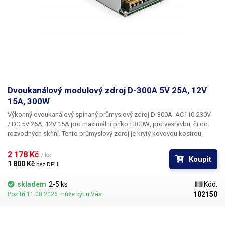
Dvoukanálový modulový zdroj D-300A 5V 25A, 12V
15A, 300W
Výkonný dvoukanálový spínaný průmyslový zdroj D-300A
AC110-230V
/
DC 5V 25A, 12V 15A
pro maximální příkon
300W
, pro vestavbu, či do
rozvodných skříní. Tento průmyslový zdroj je krytý kovovou kostrou,
disponuje standardní krytou svorkovnící se šroubky pro připojení
vstupního síťového napětí, zemnícího vodiče a tří párů výstupních vodičů
2 178 Kč 
/ ks
Koupit
stejnosměrného napětí - 12V (15A) a dva spojené páry 5V (celkem 25A).
1 800 Kč 
bez DPH
Zdroj disponuje ochranou proti zkratu a ochranou před přetížením.
Průmyslový zdroj D-300A má aktivní chladič umístěný na horní části šasi.
skladem
2-5 ks
Kód:
Ten je v provozu od spuštění zdroje. Celková hlučnost ventilátoru je
102150
Pozítří 11.08.2026 může být u Vás
55dB. Součástí zdroje je i LED dioda pro indikaci napájení a seřizovací
trimr, díky kterému lze upravit výstupní napětí zdroje obou kanálů
současně. U 5V větve je rozpětí cca 4,4V - 5,6V, u 12V větve 11,5 - 14,5V.