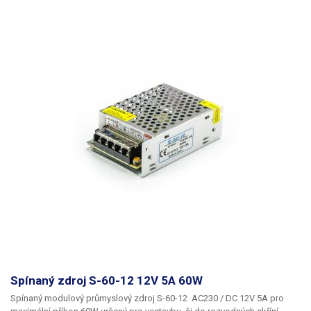
Počet DIN pozic
4,5
Ochrany
proti zkratuproti přetížení
Váha balení [kg]:
0.25 kg
Spínaný zdroj S-60-12 12V 5A 60W
Spínaný modulový průmyslový zdroj S-60-12
AC230 /
DC 12V 5A
pro