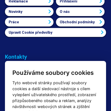
Reklamace
Přihlášení
Novinky
O nás
Práce
Obchodní podmínky
Upravit Cookie předvolby
Kontakty
Obchodní oddělení Reklamace
Používáme soubory cookies
+420 603 357 606 +420 605 234 204
info@hotair.cz
Tyto webové stránky používají soubory
Fakturační a expediční oddělení
cookies a další sledovací nástroje s cílem
+420 605 259 759
vylepšení uživatelského prostředí, zobrazení
(Po–Pá: 7:30 – 15:00)
přizpůsobeného obsahu a reklam, analýzy
Technické oddělení
návštěvnosti webových stránek a zjištění
+420 603 355 085
(Po–Pá: 8:00 – 16:00)