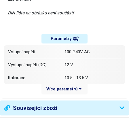
DIN lišta na obrázku není součástí
Parametry
Vstupní napětí
100-240V AC
Výstupní napětí (DC)
12 V
Kalibrace
10.5 - 13.5 V
Více parametrů
Výstupní proud
5 A
Výkon
60 W
Související zboží
Rozměry (š-v-h) mm
79-98-56 mm