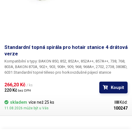
Standardní topná spirála pro hotair stanice 4 drátová
verze
Kompatibilní s typy: BAKON 850, 852, 852A+, 852A++, 857A++, 738, 768,
803A, BAKON 870A, 902+, 903, 908+, 909, 968, 968A+, 2702, 2738, 3808D,
6031 Standardní topné těleso pro horkovzdušné pájecí stanice
vycházející z řady 85x - s tubusem o vnějším průměru 21,5 mm a
skleněnou vložkou. Skladem jsou 4-drátové i 2-drátové varianty této
266,20 Kč 
/ ks
Koupit
spirály (řady 852 s termočlánkem pro měření teploty i řady 850 bez
220 Kč 
bez DPH
termočlánku).
skladem
více než 25 ks
Kód:
100247
11.08.2026 může být u Vás