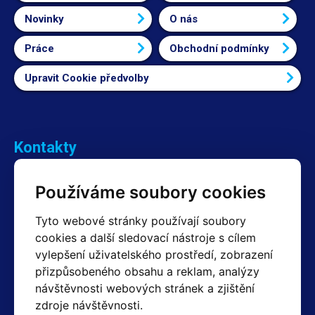
Novinky
O nás
Práce
Obchodní podmínky
Upravit Cookie předvolby
Kontakty
Obchodní oddělení Reklamace
Používáme soubory cookies
+420 603 357 606 +420 605 234 204
info@hotair.cz
Tyto webové stránky používají soubory
Fakturační a expediční oddělení
cookies a další sledovací nástroje s cílem
+420 605 259 759
(Po–Pá: 7:30 – 15:00)
vylepšení uživatelského prostředí, zobrazení
přizpůsobeného obsahu a reklam, analýzy
Technické oddělení
návštěvnosti webových stránek a zjištění
+420 603 355 085
(Po–Pá: 8:00 – 16:00)
zdroje návštěvnosti.
servis@hotair.cz