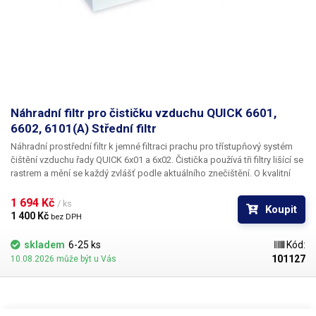
Náhradní filtr pro čističku vzduchu QUICK 6601,
6602, 6101(A) Střední filtr
Náhradní prostřední filtr k jemné filtraci prachu pro třístupňový systém
čištění vzduchu řady QUICK 6x01 a 6x02. Čistička používá tři filtry lišící se
rastrem a mění se každý zvlášť podle aktuálního znečištění. O kvalitní
filtraci vzduchu v čističkách QUICK 6601 (6101, 6101A) a 6602 se stará
vícezónová filtrace, jejímž prvním článkem je předfiltr pro filtraci hrubých
1 694 Kč 
/ ks
Koupit
prachových nečistot, následuje tento prostřední prachový filtr, který má
1 400 Kč 
bez DPH
zamezit ucpání hlavního filtru a prodloužit jeho životnost.
skladem
6-25 ks
Kód:
101127
10.08.2026 může být u Vás