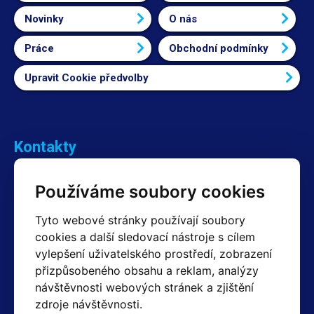
Novinky
O nás
Práce
Obchodní podmínky
Upravit Cookie předvolby
Kontakty
Obchodní oddělení Reklamace
Používáme soubory cookies
+420 603 357 606 +420 605 234 204
info@hotair.cz
Tyto webové stránky používají soubory
Fakturační a expediční oddělení
cookies a další sledovací nástroje s cílem
+420 605 259 759
(Po–Pá: 7:30 – 15:00)
vylepšení uživatelského prostředí, zobrazení
přizpůsobeného obsahu a reklam, analýzy
Technické oddělení
návštěvnosti webových stránek a zjištění
+420 603 355 085
(Po–Pá: 8:00 – 16:00)
zdroje návštěvnosti.
servis@hotair.cz