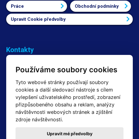
Práce
Obchodní podmínky
Upravit Cookie předvolby
Kontakty
Obchodní oddělení Reklamace
Používáme soubory cookies
+420 603 357 606 +420 605 234 204
info@hotair.cz
Tyto webové stránky používají soubory
Fakturační a expediční oddělení
cookies a další sledovací nástroje s cílem
+420 605 259 759
vylepšení uživatelského prostředí, zobrazení
(Po–Pá: 7:30 – 15:00)
přizpůsobeného obsahu a reklam, analýzy
Technické oddělení
návštěvnosti webových stránek a zjištění
+420 603 355 085
(Po–Pá: 8:00 – 16:00)
zdroje návštěvnosti.
servis@hotair.cz
Výdej zboží (Ostrava): Po-Pá: 8:00 - 16:00
Upravit mé předvolby
Platba jen v hotovosti