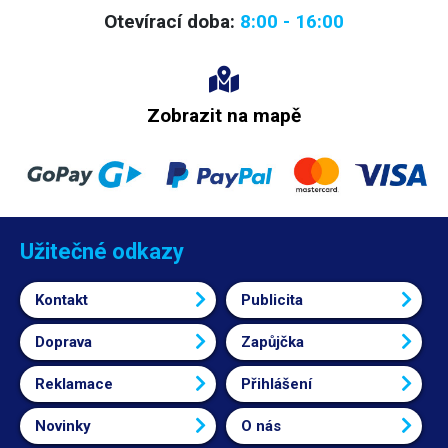
Otevírací doba:
8:00 - 16:00
Zobrazit na mapě
Užitečné odkazy
Kontakt
Publicita
Doprava
Zapůjčka
Reklamace
Přihlášení
Novinky
O nás