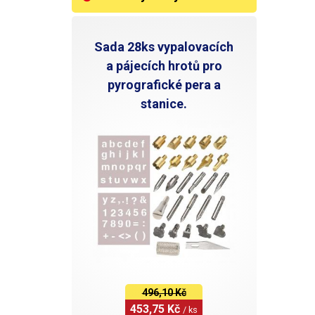
Sada 28ks vypalovacích
a pájecích hrotů pro
pyrografické pera a
stanice.
496,10 Kč
453,75 Kč 
/ ks