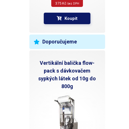
375 Kč 
bez DPH
Koupit
Doporučujeme
Vertikální balička flow-
pack s dávkovačem
sypkých látek od 10g do
800g