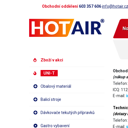
Obchodní oddělení
603 357 606
info@hotair.c
No
Zboží v akci
Obchodn
UNI-T
(nákup a
Telefon
Obalový materiál
ICQ: 11
E-mail:
i
Balicí stroje
Technic
Dávkovače tekutých přípravků
(dotazy 
Telefon
Gastro vybavení
E-mail:
s