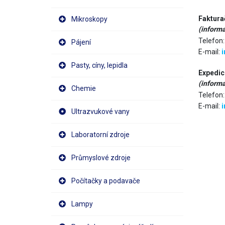
Faktura
Mikroskopy
(informa
Telefon
Pájení
E-mail:
i
Pasty, cíny, lepidla
Expedic
(informa
Chemie
Telefon
E-mail:
i
Ultrazvukové vany
Laboratorní zdroje
Průmyslové zdroje
Počítačky a podavače
Lampy