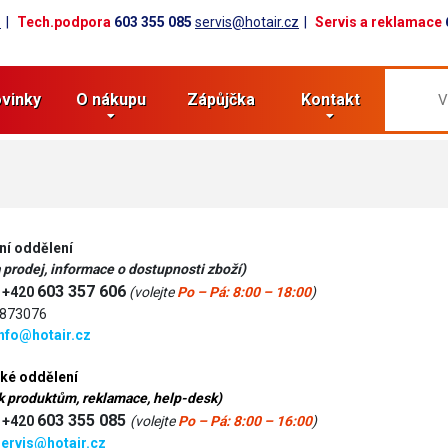
z
Tech.podpora
603 355 085
servis@hotair.cz
Servis a reklamace
vinky
O nákupu
Zápůjčka
Kontakt
í oddělení
 prodej, informace o dostupnosti zboží)
603 357 606
:
+420
(volejte
Po – Pá: 8:00 – 18:00
)
2873076
nfo@hotair.cz
ké oddělení
k produktům, reklamace, help-desk)
603 355 085
:
+420
(volejte
Po – Pá: 8:00 – 16:00
)
ervis@hotair.cz