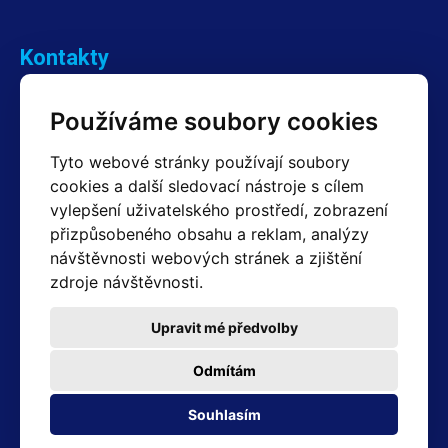
Kontakty
Obchodní oddělení Reklamace
Používáme soubory cookies
+420 603 357 606 +420 605 234 204
info@hotair.cz
Tyto webové stránky používají soubory
Fakturační a expediční oddělení
cookies a další sledovací nástroje s cílem
+420 605 259 759
vylepšení uživatelského prostředí, zobrazení
(Po–Pá: 7:30 – 15:00)
přizpůsobeného obsahu a reklam, analýzy
Technické oddělení
návštěvnosti webových stránek a zjištění
+420 603 355 085
(Po–Pá: 8:00 – 16:00)
zdroje návštěvnosti.
servis@hotair.cz
Výdej zboží (Ostrava): Po-Pá: 8:00 - 16:00
Upravit mé předvolby
Platba jen v hotovosti
Odmítám
Adresa prodejny
Souhlasím
Michálkovická 2098/86B 710 00 Ostrava