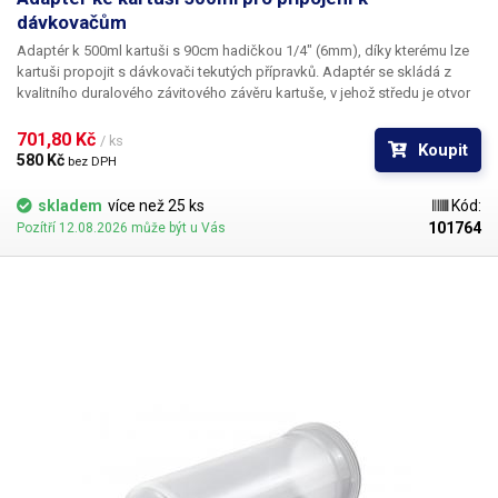
dávkovačům
Adaptér k 500ml kartuši
s 90cm hadičkou 1/4" (6mm), díky kterému lze
kartuši propojit s dávkovači tekutých přípravků. Adaptér se skládá z
kvalitního duralového závitového závěru kartuše, v jehož středu je otvor
se závitem pro připojení konektoru John Guest 1/4" (součástí dodávky),
ke kterému se snadno připojuje prodlužovací 6mm hadička, na jejímž
701,80 Kč 
/ ks
Koupit
druhém konci se nachází rychlopřípojkový konektor pro snadné
580 Kč 
bez DPH
připojení k dávkovači. Hadičku lze zaměnit za delší dle potřeby (6mm
hadice k dávkovačům). Součástí duralového víka je také těsnící kroužek.
skladem
více než 25 ks
Kód:
Duralový uzávěr kartuše má na sobě vroubkování pro jeho těsnější
101764
Pozítří 12.08.2026 může být u Vás
utáhnutí. Určeno k 500ml kartuši. K adaptéru je třeba také zakoupit píst k
500ml kartuši, který není součástí dodávky. Výrobek není sterilní.