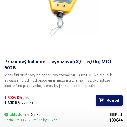
Pružinový balancer - vyvažovač 3,0 - 5,0 kg MCT-
602B
Manuální pružinový balancer - vyvažovač MCT-602-B 3-5kg slouží k
zavěšení nářadí nad pracovním místem a zmírňení fyzické zátěže
kladené na pracovníka, kterou by jinak musel bez použití
balanceru vynaložit. Při použití balanceru má nářadí ve výchozí nastavené
poloze nulovou váhu a není třeba nic zvedat. Díky závěsnému balanceru
1 936 Kč 
/ ks
Koupit
budete mít své nářadí vždy v optimální výšce a poloze, což výrazně
1 600 Kč 
bez DPH
usnadní a značně urychlí Vaši práci. Společně s vyšší efektivitou a
komfortem také zvýší samotnou bezpečnost pracoviště, jelikož díky
skladem
6-25 ks
Kód:
zavěšení nehrozí pád nářadí na zem, ani jiné poranění způsobené jeho
103644
Pozítří 12.08.2026 může být u Vás
nevhodným umístěním. Mimo výše zmíněné výhody nelze opomenout