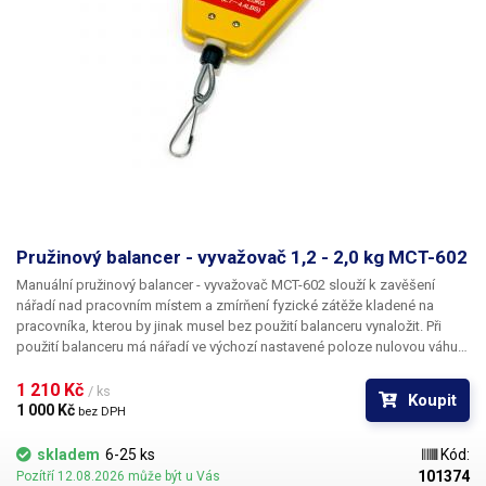
Pružinový balancer - vyvažovač 1,2 - 2,0 kg MCT-602
Manuální pružinový balancer - vyvažovač MCT-602 slouží k zavěšení
nářadí nad pracovním místem a zmírňení fyzické zátěže kladené na
pracovníka, kterou by jinak musel bez použití balanceru vynaložit. Při
použití balanceru má nářadí ve výchozí nastavené poloze nulovou váhu a
není třeba nic zvedat. Díky závěsnému balanceru budete mít své nářadí
vždy v optimální výšce a poloze, což výrazně usnadní a značně urychlí
1 210 Kč 
/ ks
Koupit
Vaši práci. Společně s vyšší efektivitou a komfortem také zvýší
1 000 Kč 
bez DPH
samotnou bezpečnost pracoviště, jelikož díky zavěšení nehrozí pád
nářadí na zem, ani jiné poranění způsobené jeho nevhodným umístěním.
skladem
6-25 ks
Kód:
101374
Pozítří 12.08.2026 může být u Vás