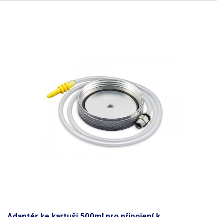
také úsporu místa na pracovišti a ochranu samotného nářadí. Na zadní
straně balanceru se nachází otočný regulator předpětí, kterým se
nastavuje vyvážení zátěže.
Tento balancér je vhodný zejnéna pro
zavěšění těžšího nářadí v dílnách a průmyslové výrobě.
Adaptér ke kartuši 500ml pro připojení k