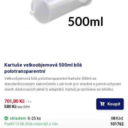
Kartuše velkoobjemová 500ml bílá
polotransparentní
Velkoobjemová bílá polotransparentní kartuše 500ml
se
standardizovaným zakončením Luer-lock pro snadné a pevné uchycení
všech dávkovacích jehel či adaptérů. Kartuš je vyrobena ze silného
tvrdého polotransparentního polypropylenu a je zakončena závitem
umožňujícím její připojení k dávkovacímu adaptéru - duralového víka s
701,80 Kč 
/ ks
Koupit
průchodkou
John Guest 1/4"
pro připojení 6mm standardní hadice k
580 Kč 
bez DPH
dávkovacím systémům (není součástí dodávky). Kartuš je unikátní svým
velkým objemem - 500ml, díky kterému odpadá její časté doplňování.
skladem
6-25 ks
Kód:
Materiál, ze kterého je kartuš vyrobena, neobsahuje chloridy ani silikony
101762
Pozítří 12.08.2026 může být u Vás
a je bez omezení použitelný pro široku škálu kapalin jako jsou tavidla k