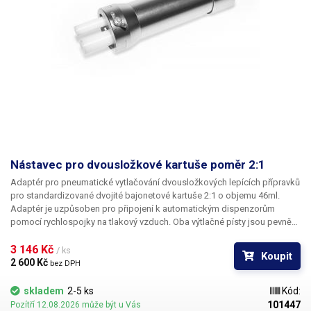
Nástavec pro dvousložkové kartuše poměr 2:1
Adaptér pro pneumatické vytlačování dvousložkových lepících přípravků
pro standardizované dvojité bajonetové kartuše 2:1 o objemu 46ml.
Adaptér je uzpůsoben pro připojení k automatickým dispenzorům
pomocí rychlospojky na tlakový vzduch. Oba výtlačné písty jsou pevně
spojeny s velkým vnitřním pístem a vysouvají se současně; tím je
zajištěno naprosto rovnoměrné dávkování i při rozdílných viskozitách
3 146 Kč 
/ ks
Koupit
dvou složek vytlačovaného chemického přípravku.
2 600 Kč 
bez DPH
skladem
2-5 ks
Kód:
101447
Pozítří 12.08.2026 může být u Vás