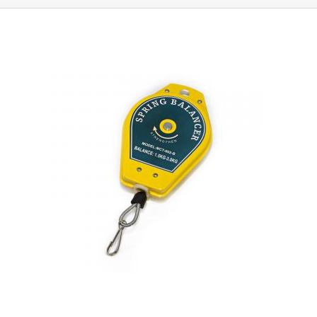
letování, lepidla, maziva, stříbrné teplovodivé pasty, barvy, inkousty,
elektrolyty, epoxidové pryskyřice, kyanoakryláty, silikony, lubrikanty,
lepidla pod šroubky, SMT lepidla, rozpouštědla, aktivátory apodobně. K
500ml kartuši doporučujeme také koupi příslušného pístu, který slouží
také jako její vzduchotěsný uzávěr. Ke kartuši lze připojit všechny
dávkovací jehly luer-lock z naší bohaté nabídky. Vzhledem k velikosti
kartuše je vhodné použít také prodlužovací nástavec (hadičku) pro
dávkovací jehly luer-lock - 1", 18", 22" a 36". Výrobek není sterilní.