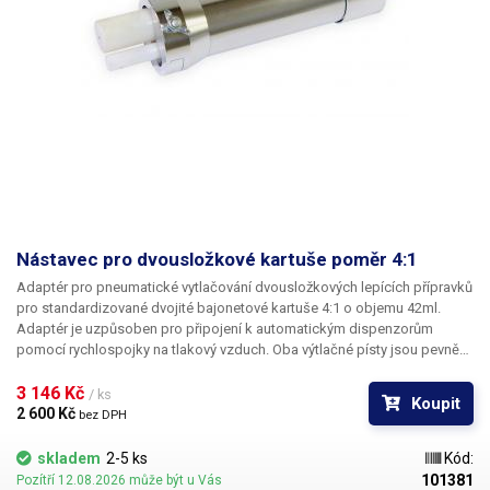
Nástavec pro dvousložkové kartuše poměr 4:1
Adaptér pro pneumatické vytlačování dvousložkových lepících přípravků
pro standardizované dvojité bajonetové kartuše 4:1 o objemu 42ml.
Adaptér je uzpůsoben pro připojení k automatickým dispenzorům
pomocí rychlospojky na tlakový vzduch. Oba výtlačné písty jsou pevně
spojeny s velkým vnitřním pístem a vysouvají se současně; tím je
zajištěno naprosto rovnoměrné dávkování i při rozdílných viskozitách
3 146 Kč 
/ ks
Koupit
dvou složek vytlačovaného chemického přípravku.
2 600 Kč 
bez DPH
skladem
2-5 ks
Kód:
101381
Pozítří 12.08.2026 může být u Vás