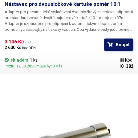
Nástavec pro dvousložkové kartuše poměr 10:1
Adaptér pro pneumatické vytlačování dvousložkových lepících přípravků
pro standardizované dvojité bajonetové kartuše 10:1 o objemu 37ml.
Adaptér je uzpůsoben pro připojení k automatickým dispenzorům
pomocí rychlospojky na tlakový vzduch. Oba výtlačné písty jsou pevně
spojeny s velkým vnitřním pístem a vysouvají se současně; tím je
zajištěno naprosto rovnoměrné dávkování i při rozdílných viskozitách
3 146 Kč 
/ ks
Koupit
dvou složek vytlačovaného chemického přípravku.
2 600 Kč 
bez DPH
skladem
1 ks
Kód:
101382
Pozítří 12.08.2026 může být u Vás