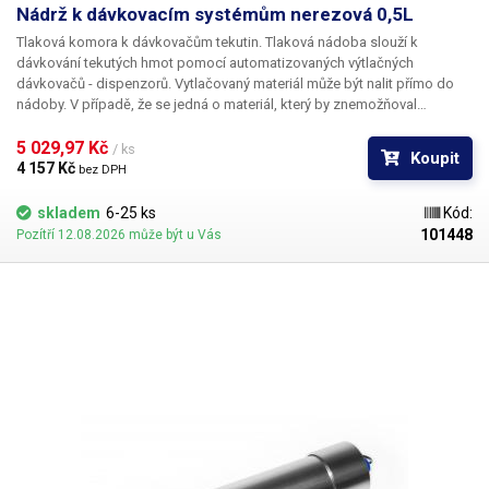
Nádrž k dávkovacím systémům nerezová 0,5L
Tlaková komora k dávkovačům tekutin. Tlaková nádoba slouží k
dávkování tekutých hmot pomocí automatizovaných výtlačných
dávkovačů -
dispenzorů
. Vytlačovaný materiál může být nalit přímo do
nádoby. V případě, že se jedná o materiál, který by znemožňoval
vyčištění nádoby po ukončení práce, je možné takovou tekutinu vložit na
dno tlakové komory ve vhodné nádobce. Stejně tak pokud materiál
5 029,97 Kč 
/ ks
Koupit
nesmí přijít do styku s nerezovým povrchem nádrže, může být umístěn
4 157 Kč 
bez DPH
například v keramickém hrnečku.
skladem
6-25 ks
Kód:
101448
Pozítří 12.08.2026 může být u Vás