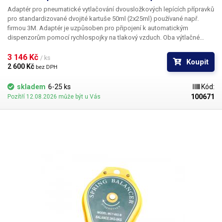
Adaptér pro pneumatické vytlačování dvousložkových lepících přípravků
pro standardizované dvojité kartuše 50ml (2x25ml) používané např.
firmou 3M. Adaptér je uzpůsoben pro připojení k automatickým
dispenzorům pomocí rychlospojky na tlakový vzduch. Oba výtlačné
písty jsou pevně spojeny s velkým vnitřním pístem a vysouvají se
současně; tím je zajištěno naprosto rovnoměrné dávkování i při
3 146 Kč 
/ ks
Koupit
rozdílných viskozitách dvou složek vytlačovaného chemického
2 600 Kč 
bez DPH
přípravku. Nástavec je dodáván bez kartuše, foto s kratuší je pouze pro
ilustraci.
skladem
6-25 ks
Kód:
100671
Pozítří 12.08.2026 může být u Vás