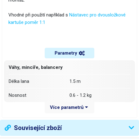
montáž.
Vhodné při použití například s
Nástavec pro dvousložkové
kartuše poměr 1:1
Parametry
Váhy, mincíře, balancery
délka lana
1.5 m
nosnost
0.6 - 1.2 kg
Více parametrů
Váha balení [kg]:
0.38 kg
Související zboží