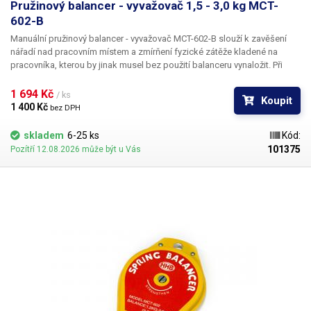
Pružinový balancer - vyvažovač 1,5 - 3,0 kg MCT-
602-B
Manuální pružinový balancer - vyvažovač MCT-602-B slouží k zavěšení
nářadí nad pracovním místem a zmírňení fyzické zátěže kladené na
pracovníka, kterou by jinak musel bez použití balanceru vynaložit. Při
použití balanceru má nářadí ve výchozí nastavené poloze nulovou váhu a
není třeba nic zvedat. Díky závěsnému balanceru budete mít své nářadí
1 694 Kč 
/ ks
Koupit
vždy v optimální výšce a poloze, což výrazně usnadní a značně urychlí
1 400 Kč 
bez DPH
Vaši práci. Společně s vyšší efektivitou a komfortem také zvýší
samotnou bezpečnost pracoviště, jelikož díky zavěšení nehrozí pád
skladem
6-25 ks
Kód:
nářadí na zem, ani jiné poranění způsobené jeho nevhodným umístěním.
101375
Pozítří 12.08.2026 může být u Vás