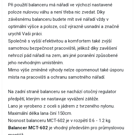
Při použití balanceru má nářadí ve výchozí nastavené
poloze nulovou váhu a není třeba nic zvedat. Díky
závěsnému balanceru budete mít své nářadí vždy v
optimální výšce a poloze, což výrazně usnadní a značně
urychlí Vaši práci.
Společně s vyšší efektivitou a komfortem také zvýší
samotnou bezpečnost pracoviště, jelikož díky zavěšení
nehrozí pád nářadí na zem, ani jiné poranění způsobené
jeho nevhodným umístěním.
Mimo výše zmíněné výhody nelze opomenout také úsporu
místa na pracovišti a ochranu samotného nářadí.
Na zadní straně balanceru se nachází otočný regulator
předpětí, kterým se nastavuje vyvážení zátěže.
Lano je vyrobeno z oceli s jádrem z tvrzeného nylonu.
Maximální délka lana činí 150cm.
Nosnost balanceru MCT-602 je v rozpětí 0.6 - 1.2 kg.
Balancer MCT-602
je vhodný především pro průmyslovou