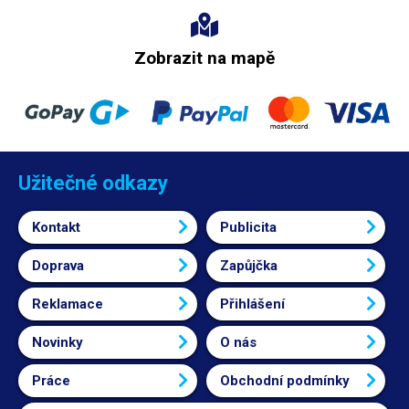
Zobrazit na mapě
Užitečné odkazy
Kontakt
Publicita
Doprava
Zapůjčka
Reklamace
Přihlášení
Novinky
O nás
Práce
Obchodní podmínky