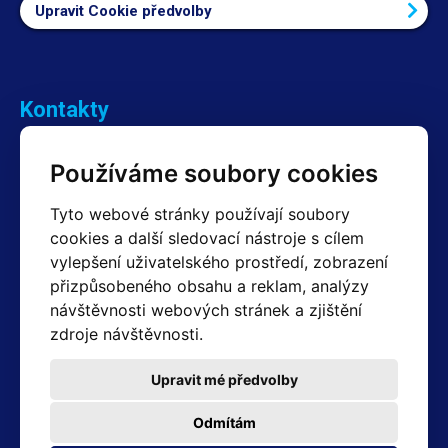
Upravit Cookie předvolby
Kontakty
Obchodní oddělení Reklamace
Používáme soubory cookies
+420 603 357 606 +420 605 234 204
info@hotair.cz
Tyto webové stránky používají soubory
Fakturační a expediční oddělení
cookies a další sledovací nástroje s cílem
+420 605 259 759
vylepšení uživatelského prostředí, zobrazení
(Po–Pá: 7:30 – 15:00)
přizpůsobeného obsahu a reklam, analýzy
Technické oddělení
návštěvnosti webových stránek a zjištění
+420 603 355 085
(Po–Pá: 8:00 – 16:00)
zdroje návštěvnosti.
servis@hotair.cz
Výdej zboží (Ostrava): Po-Pá: 8:00 - 16:00
Upravit mé předvolby
Platba jen v hotovosti
Odmítám