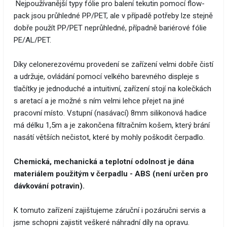
​ Nejpoužívanější typy fólie pro balení tekutin pomocí flow-
pack jsou průhledné PP/PET, ale v případě potřeby lze stejně
dobře použít PP/PET neprůhledné, případně bariérové fólie
PE/AL/PET.
Díky celonerezovému provedení se zařízení velmi dobře čistí
a udržuje, ovládání pomocí velkého barevného displeje s
tlačítky je jednoduché a intuitivní, zařízení stojí na kolečkách
s aretací a je možné s ním velmi lehce přejet na jiné
pracovní místo. Vstupní (nasávací) 8mm silikonová hadice
má délku 1,5m a je zakončena filtračním košem, který brání
nasátí větších nečistot, které by mohly poškodit čerpadlo.
Chemická, mechanická a teplotní odolnost je dána
materiálem použitým v čerpadlu - ABS (není určen pro
dávkování potravin).
K tomuto zařízení zajištujeme záruční i pozáručni servis a
jsme schopni zajistit veškeré náhradní díly na opravu.