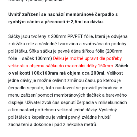
Uvnitř zařízení se nachází membránové čerpadlo s
rychlým sáním a přesností +-2,5ml na dávku.
Sáčky jsou tvořeny z 200mm PP/PET fólie, která je odvíjena
z držáku role a následně tvarována a svařována do podoby
polštářku. Šířka sáčku je pevně dána šířkou fólie (200mm
fólie = sáček 100mm)
Délku je možné upravit dle potřeby
velikosti a objemu sáčku do maximální délky 160mm.
Sáček
o velikosti 100x160mm má objem cca 200ml.
Velikost
jedné dávky je možné ovlivnit změnou času, po kterou je
čerpadlo sepnuto, toto nastavení se provádí jednoduše v
menu zařízení pomocí membránových tlačítek a barevného
displeje. Uživatel zvolí čas sepnutí čerpadla v milisekundách
a tím nastaví potřebnou velikost jedné dávky. Výsledný
polštářek s kapalinou je velmi pevný, zvládne hrubší
zacházení a dokonce i pád z několika metrů.