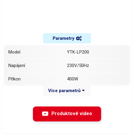
Parametry
Model
YTK-LP200
Napájení
230V/50Hz
Příkon
400W
Více parametrů
Typ čerpadla
Membránové 5l/min
Rychlost
20-30 sáčku / min
Produktové video
Objem
10-200ml
max 100x160mm (šířka