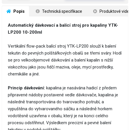
 Popis
 Technická specifikace
 Produktové vide
Automatický dávkovací a balící stroj pro kapaliny YTK-
LP200 10-200ml
Vertikální flow-pack balící stroj YTK-LP200 slouží k balení
tekutin do pevných polštářkových obalů se třemi sváry. Hodí
se pro velkoobjemové dávkování a balení kapalin s nižší
viskozitou jako jsou řidčí maziva, oleje, mycí prostředky,
chemikálie a jiné.
Princip dávkování:
kapalina je nasávána hadicí z předem
připravené nádoby postavené vedle dávkovače, kapalina je
následně transportována do tvarovacího potrubí, a
vypuštěna do vytvarovaného sáčku a následně horkem
vodotěsně uzavřena v obalu, který je na konci celého
procesu odstřihnut. Výsledkem precizní a pevné balení
tekutiny v podobě polštářku.