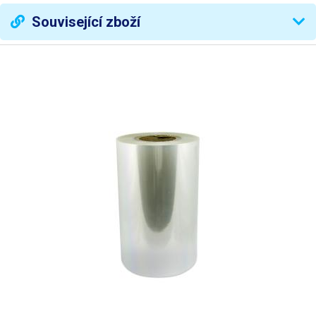
Rozměr sáčku
pevná x délka nastavitelná
Související zboží
30-160mm)
Přesnost
+-2,5ml
Šířka fólie
200mm
Nastavení teploty čelistí
ANO 130-220°C
Hmotnost
40kg
Rozměry
450x1500x380mm
Váha balení [kg]:
56 kg