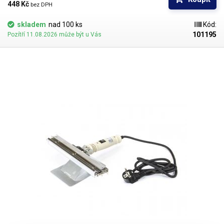
polytetrafluorethylenu (teflonu).
448 Kč 
bez DPH
skladem
nad 100 ks
Kód:
101195
Pozítří 11.08.2026 může být u Vás