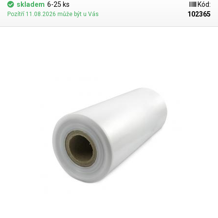
dispozici). Jako obalový prostředek splňují požadavky zákona č.
skladem
6-25 ks
Kód:
477/2001 Sb. (zákon o obalech). Ideální pro svařování všemi impulsními
102365
Pozítří 11.08.2026 může být u Vás
svářečkami z naší nabídky. Cena je za roli 100 metrů. Materiál: LD-PE
(Low Density Polyethylen) Tloušťka materiálu: 90micron (0,090mm)*2
Šířka: 500mm Délka návinu: 100 metrů Barva: čirá Tolerance rozměrů +/-
10% Fotografie je pouze ilustrativní