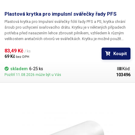
Plastová krytka pro impulsní svářečky řady PFS
Plastová krytka pro Impulsní svářečky fólií řady PFS a PS, krytka chrání
šroub pro uchycení svařovacího drátu. Krytku je v některých případech
potřeba před nasazením lehce zbrousit pilníkem, vzhledem k různým
velikostem aretačních otvorů ve svářečkách. Krytku je možné použít
s PFS-600S, PFS-450S, PFS350S, PS-450M, PFS-500, PFS500A, PFS-300X,
83,49 Kč 
PFS-400, PFS-400A, PFS-300A. Rozměry krytky: 36x17x13mm (dxšxv)
/ ks
Koupit
69 Kč 
bez DPH
skladem
6-25 ks
Kód:
103496
Pozítří 11.08.2026 může být u Vás