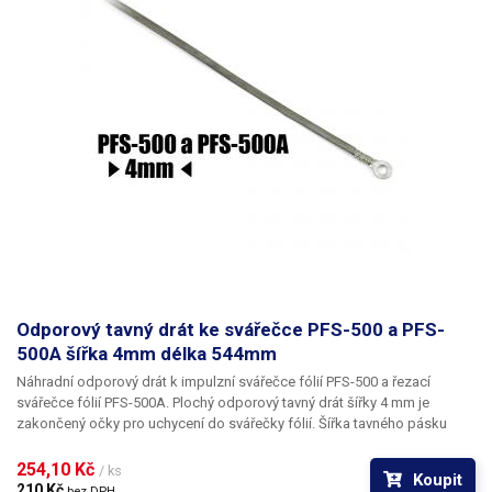
Odporový tavný drát ke svářečce PFS-500 a PFS-
500A šířka 4mm délka 544mm
Náhradní odporový drát k impulzní svářečce fólií PFS-500 a řezací
svářečce fólií PFS-500A. Plochý odporový tavný drát šířky 4 mm je
zakončený očky pro uchycení do svářečky fólií. Šířka tavného pásku
udává celkovou šíři sváru.
254,10 Kč 
/ ks
Koupit
210 Kč 
bez DPH