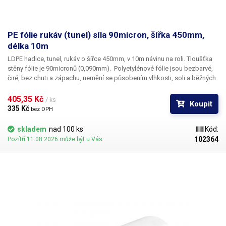
PE fólie rukáv (tunel) síla 90micron, šířka 450mm,
délka 10m
LDPE hadice, tunel, rukáv o šířce 450mm, v 10m návinu na roli
. Tloušťka
stěny fólie je
90micronů
(0,090mm). ​Polyetylénové fólie jsou bezbarvé,
čiré, bez chuti a zápachu, nemění se působením vlhkosti, soli a běžných
chemikálií. Mají dlouhou životnost, jsou pružné, teplem lehce svařitelné,
odolné proti mrazu a vlhkosti. Fólie je vhodná pro výrobu pytlů, sáčků a
405,35 Kč 
/ ks
Koupit
obalů jakéhokoliv zboží. PE fólie jsou zdravotně nezávadné, 100%
335 Kč 
bez DPH
recyklovatelné a jsou vhodné i pro balení potravin (certifikát k
dispozici). Jako obalový prostředek splňují požadavky zákona č.
skladem
nad 100 ks
Kód:
477/2001 Sb. (zákon o obalech). Ideální pro svařování všemi impulsními
102364
Pozítří 11.08.2026 může být u Vás
svářečkami z naší nabídky. Cena je za roli 10 metrů. Materiál: LD-PE (Low
Density Polyethylen) Tloušťka materiálu: 90micron (0,090mm)*2 Šířka:
450mm Délka návinu: 10 metrů Barva: čirá Tolerance rozměrů +/- 10%
Fotografie je pouze ilustrativní