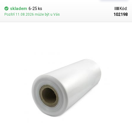
recyklovatelné a jsou vhodné i pro balení potravin (certifikát k
dispozici). Jako obalový prostředek splňují požadavky zákona č.
skladem
6-25 ks
Kód:
477/2001 Sb. (zákon o obalech). Ideální pro svařování všemi impulsními
102198
Pozítří 11.08.2026 může být u Vás
svářečkami z naší nabídky. Cena je za roli 200 metrů. Materiál: LD-PE
(Low Density Polyethylen) Tloušťka materiálu: 45micron (0,045mm)*2
Šířka: 500mm Délka návinu: 200 metrů Barva: čirá Tolerance rozměrů +/-
10%