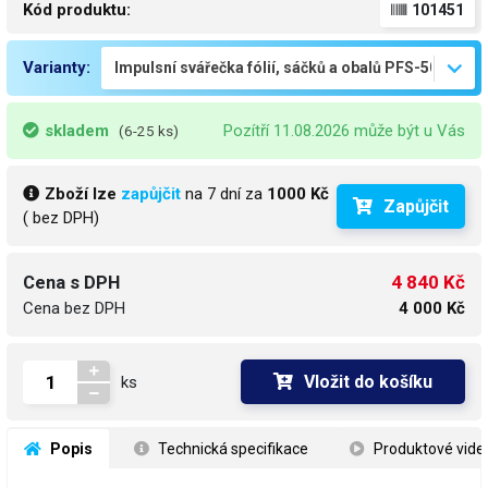
Kód produktu:
101451
Varianty:
skladem
Pozítří 11.08.2026 může být u Vás
(6-25 ks)
Zboží lze
zapůjčit
na 7 dní za
1000 Kč
Zapůjčit
( bez DPH)
4 840 Kč
Cena s DPH
Cena bez DPH
4 000 Kč
Vložit do košíku
ks
 Popis
 Technická specifikace
 Produktové vide