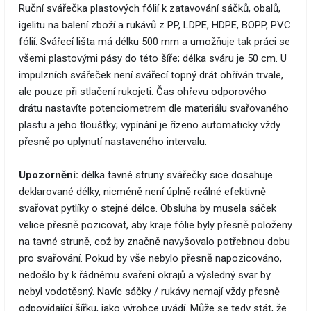
Ruční svářečka plastových fólií k zatavování sáčků, obalů,
igelitu na balení zboží a rukávů z PP, LDPE, HDPE, BOPP, PVC
fólií. Svářecí lišta má délku 500 mm a umožňuje tak práci se
všemi plastovými pásy do této šíře; délka sváru je 50 cm. U
impulzních svářeček není svářecí topný drát ohříván trvale,
ale pouze při stlačení rukojeti. Čas ohřevu odporového
drátu nastavíte potenciometrem dle materiálu svařovaného
plastu a jeho tloušťky; vypínání je řízeno automaticky vždy
přesně po uplynutí nastaveného intervalu.
Upozornění:
délka tavné struny svářečky sice dosahuje
deklarované délky, nicméně není úplně reálné efektivně
svařovat pytlíky o stejné délce. Obsluha by musela sáček
velice přesně pozicovat, aby kraje fólie byly přesně položeny
na tavné struně, což by značně navyšovalo potřebnou dobu
pro svařování. Pokud by vše nebylo přesně napozicováno,
nedošlo by k řádnému svaření okrajů a výsledný svar by
nebyl vodotěsný. Navíc sáčky / rukávy nemají vždy přesně
odpovídající šířku, jako výrobce uvádí. Může se tedy stát, že