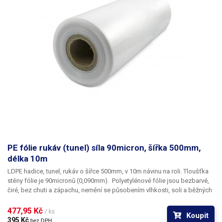
PE fólie rukáv (tunel) síla 90micron, šířka 500mm,
délka 10m
LDPE hadice, tunel, rukáv o šířce 500mm, v 10m návinu na roli
. Tloušťka
stěny fólie je
90micronů
(0,090mm). ​Polyetylénové fólie jsou bezbarvé,
čiré, bez chuti a zápachu, nemění se působením vlhkosti, soli a běžných
chemikálií. Mají dlouhou životnost, jsou pružné, teplem lehce svařitelné,
odolné proti mrazu a vlhkosti. Fólie je vhodná pro výrobu pytlů, sáčků a
477,95 Kč 
/ ks
Koupit
obalů jakéhokoliv zboží. PE fólie jsou zdravotně nezávadné, 100%
395 Kč 
bez DPH