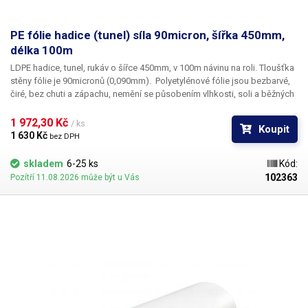
PE fólie hadice (tunel) síla 90micron, šířka 450mm,
délka 100m
LDPE hadice, tunel, rukáv o šířce 450mm, v 100m návinu na roli
. Tloušťka
stěny fólie je
90micronů
(0,090mm). ​Polyetylénové fólie jsou bezbarvé,
čiré, bez chuti a zápachu, nemění se působením vlhkosti, soli a běžných
chemikálií. Mají dlouhou životnost, jsou pružné, teplem lehce svařitelné,
odolné proti mrazu a vlhkosti. Fólie je vhodná pro výrobu pytlů, sáčků a
1 972,30 Kč 
/ ks
Koupit
obalů jakéhokoliv zboží. PE fólie jsou zdravotně nezávadné, 100%
1 630 Kč 
bez DPH
recyklovatelné a jsou vhodné i pro balení potravin (certifikát k
dispozici). Jako obalový prostředek splňují požadavky zákona č.
skladem
6-25 ks
Kód:
477/2001 Sb. (zákon o obalech). Ideální pro svařování všemi impulsními
102363
Pozítří 11.08.2026 může být u Vás
svářečkami z naší nabídky. Cena je za roli 100 metrů. Materiál: LD-PE
(Low Density Polyethylen) Tloušťka materiálu: 90micron (0,090mm)*2
Šířka: 450mm Délka návinu: 100 metrů Barva: čirá Tolerance rozměrů +/-
10% Fotografie je pouze ilustrativní