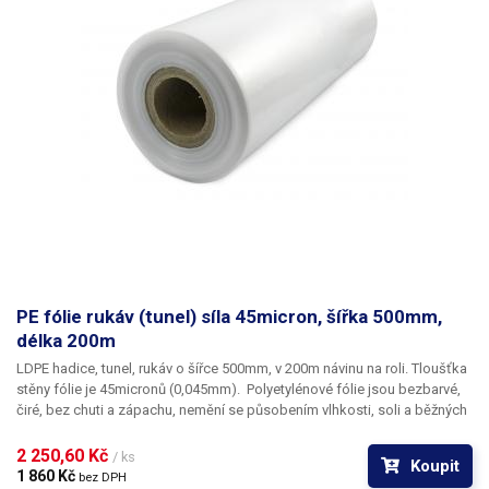
PE fólie rukáv (tunel) síla 45micron, šířka 500mm,
délka 200m
LDPE hadice, tunel, rukáv o šířce 500mm, v 200m návinu na roli
. Tloušťka
stěny fólie je
45micronů
(0,045mm). ​Polyetylénové fólie jsou bezbarvé,
čiré, bez chuti a zápachu, nemění se působením vlhkosti, soli a běžných
chemikálií. Mají dlouhou životnost, jsou pružné, teplem lehce svařitelné,
odolné proti mrazu a vlhkosti. Fólie je vhodná pro výrobu pytlů, sáčků a
2 250,60 Kč 
/ ks
Koupit
obalů jakéhokoliv zboží. PE fólie jsou zdravotně nezávadné, 100%
1 860 Kč 
bez DPH