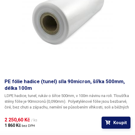
PE fólie hadice (tunel) síla 90micron, šířka 500mm,
délka 100m
LDPE hadice, tunel, rukáv o šířce 500mm, v 100m návinu na roli
. Tloušťka
stěny fólie je
90micronů
(0,090mm). ​Polyetylénové fólie jsou bezbarvé,
čiré, bez chuti a zápachu, nemění se působením vlhkosti, soli a běžných
chemikálií. Mají dlouhou životnost, jsou pružné, teplem lehce svařitelné,
odolné proti mrazu a vlhkosti. Fólie je vhodná pro výrobu pytlů, sáčků a
2 250,60 Kč 
/ ks
Koupit
obalů jakéhokoliv zboží. PE fólie jsou zdravotně nezávadné, 100%
1 860 Kč 
bez DPH
recyklovatelné a jsou vhodné i pro balení potravin (certifikát k