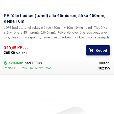
PE fólie hadice (tunel) síla 45micron, šířka 450mm,
délka 10m
LDPE hadice, tunel, rukáv o šířce 450mm, v 10m návinu na roli
. Tloušťka
stěny fólie je
45micronů
(0,045mm). ​Polyetylénové fólie jsou bezbarvé,
čiré, bez chuti a zápachu, nemění se působením vlhkosti, soli a běžných
chemikálií. Mají dlouhou životnost, jsou pružné, teplem lehce svařitelné,
odolné proti mrazu a vlhkosti. Fólie je vhodná pro výrobu pytlů, sáčků a
320,65 Kč 
/ ks
Koupit
obalů jakéhokoliv zboží. PE fólie jsou zdravotně nezávadné, 100%
265 Kč 
bez DPH
recyklovatelné a jsou vhodné i pro balení potravin (certifikát k
dispozici). Jako obalový prostředek splňují požadavky zákona č.
skladem
nad 100 ks
Kód:
477/2001 Sb. (zákon o obalech). Ideální pro svařování všemi impulsními
102195
Pozítří 11.08.2026 může být u Vás
svářečkami z naší nabídky. Cena je za roli 20 metrů. Materiál: LD-PE (Low
Density Polyethylen) Tloušťka materiálu: 45micron (0,045mm)*2 Šířka:
450mm Délka návinu: 10 metrů Barva: čirá Tolerance rozměrů +/- 10%
Fotografie je pouze ilustrativní