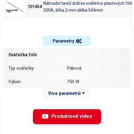
Náhradní tavící drát ke svářečce plastových fóli
101454
500A, šířka 2 mm délka 544mm
Náhradní tavící drát ke svářečce plastových fóli
101455
500A, šířka 3 mm délka 544mm
Parametry
Odporový tavný drát ke svářečce PFS-500 a PF
101591
Svářečka fólií
délka 544mm
Typ svářečky
Páková
Výkon
750 W
Více parametrů
Délka topné části
500 mm
Dodáváno s tavným drátem
2 mm
šířky
Produktové video
Šířka svaru
2 mm