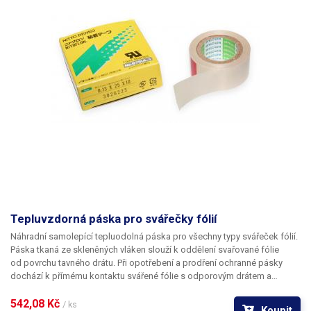
Tepluvzdorná páska pro svářečky fólií
Náhradní samolepící tepluodolná páska pro všechny typy svářeček fólií.
Páska tkaná ze skleněných vláken slouží k oddělení svařované fólie
od povrchu tavného drátu. Při opotřebení a prodření ochranné pásky
dochází k přímému kontaktu svářené fólie s odporovým drátem a
k připékání. Pro zajištění ideálních vlastností povrchu zejména z pohledu
nízké připékavosti jsou skleněná vlákna tkaniny potažena vrstvou
542,08 Kč 
/ ks
Koupit