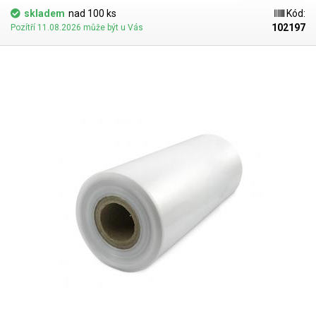
dispozici). Jako obalový prostředek splňují požadavky zákona č.
skladem
nad 100 ks
Kód:
477/2001 Sb. (zákon o obalech). Ideální pro svařování všemi impulsními
102197
Pozítří 11.08.2026 může být u Vás
svářečkami z naší nabídky. Cena je za roli 10 metrů. Materiál: LD-PE (Low
Density Polyethylen) Tloušťka materiálu: 45micron (0,045mm)*2 Šířka:
500mm Délka návinu: 10 metrů Barva: čirá Tolerance rozměrů +/- 10%
Fotografie je pouze ilustrativní