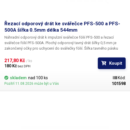
Řezací odporový drát ke svářečce PFS-500 a PFS-
500A šířka 0.5mm délka 544mm
Náhradní odporový drát k impulzní svářečce fólií PFS-500 a řezací
svářečce fólií PFS-500A. Plochý odporový tavný drát šířky 0,5 mm je
zakončený očky pro uchycení do svářečky fólií. Šířka tavného pásku
udává celkovou šíři sváru.
217,80 Kč 
/ ks
Koupit
180 Kč 
bez DPH
skladem
nad 100 ks
Kód:
101598
Pozítří 11.08.2026 může být u Vás