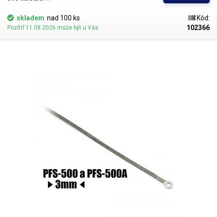
recyklovatelné a jsou vhodné i pro balení potravin (certifikát k
dispozici). Jako obalový prostředek splňují požadavky zákona č.
skladem
nad 100 ks
Kód:
477/2001 Sb. (zákon o obalech). Ideální pro svařování všemi impulsními
102366
Pozítří 11.08.2026 může být u Vás
svářečkami z naší nabídky. Cena je za roli 10 metrů. Materiál: LD-PE (Low
Density Polyethylen) Tloušťka materiálu: 90micron (0,090mm)*2 Šířka:
500mm Délka návinu: 10 metrů Barva: čirá Tolerance rozměrů +/- 10%
Fotografie je pouze ilustrativní