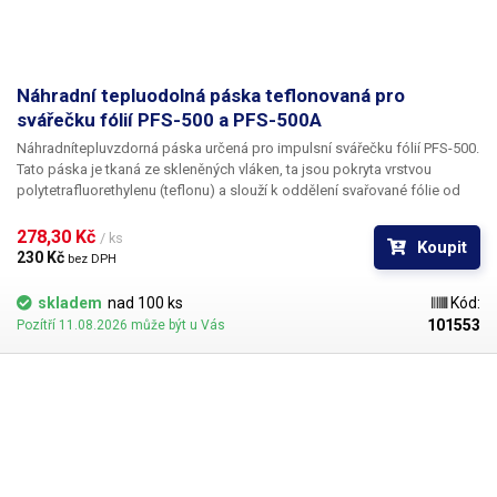
zbytečně vysoká, jelikož v místech, kde nedochází ke svařování, se tavný
drát včetně teflonové tkaniny a silikonového přítlačného těsnění
zbytečně přehřívá. Pro práci se sáčky o šíři 10 cm je kupříkladu volba
svářečky s typovým značením 400 (a tedy délkou struny 40 cm) zcela
Náhradní tepluodolná páska teflonovaná pro
nevhodná.
svářečku fólií PFS-500 a PFS-500A
Náhradnítepluvzdorná páska určená pro impulsní svářečku fólií PFS-500.
Tato páska je tkaná ze skleněných vláken, ta jsou pokryta vrstvou
polytetrafluorethylenu (teflonu) a slouží k oddělení svařované fólie od
povrchu topného drátu. Při její absenci nebo prodření totiž dochází k
přímému kontaktu fólie s tavným drátem svářečky, a tím k připékání
278,30 Kč 
/ ks
Koupit
svařované fólie.
Páska je standardně dodávána bez samolepící vrstvy. V
230 Kč 
bez DPH
případě, že si přejete zakoupit pásku se samolepící vrstvou, napište
prosím tuto informaci do poznámky v objednávce.
skladem
nad 100 ks
Kód:
101553
Pozítří 11.08.2026 může být u Vás