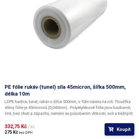
PE fólie rukáv (tunel) síla 45micron, šířka 500mm,
délka 10m
LDPE hadice, tunel, rukáv o šířce 500mm, v 10m návinu na roli
. Tloušťka
stěny fólie je
45micronů
(0,045mm). ​Polyetylénové fólie jsou bezbarvé,
čiré, bez chuti a zápachu, nemění se působením vlhkosti, soli a běžných
chemikálií. Mají dlouhou životnost, jsou pružné, teplem lehce svařitelné,
odolné proti mrazu a vlhkosti. Fólie je vhodná pro výrobu pytlů, sáčků a
332,75 Kč 
/ ks
Koupit
obalů jakéhokoliv zboží. PE fólie jsou zdravotně nezávadné, 100%
275 Kč 
bez DPH
recyklovatelné a jsou vhodné i pro balení potravin (certifikát k