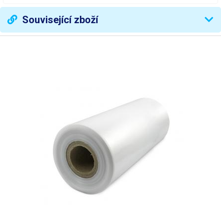
Kompatibilní šířky tavných
Související zboží
0.5 mm2 mm3 mm4 mm
drátů
Časovač
0,01-0,8 s
Rozměry (šířka - výška -
90-150-640 mm
hloubka) [mm]
Hmotnost
5.36 kg
Napájecí napětí
230V/50Hz
Váha balení [kg]:
6 kg