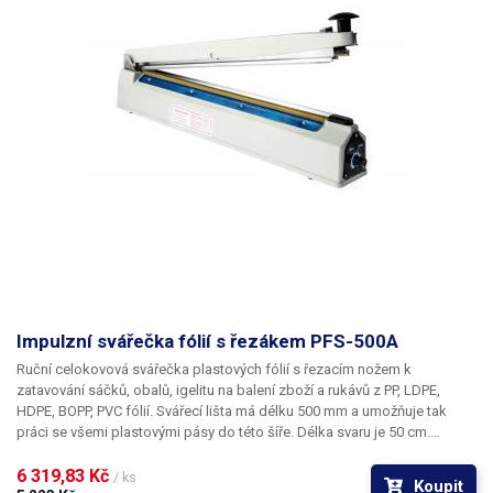
Impulzní svářečka fólií s řezákem PFS-500A
Ruční celokovová svářečka plastových fólií s řezacím nožem
k
zatavování sáčků, obalů, igelitu na balení zboží a rukávů z PP, LDPE,
HDPE, BOPP, PVC fólií. Svářecí lišta má délku
500 mm
a umožňuje tak
práci se všemi plastovými pásy do této šíře. Délka svaru je
50 cm
.
Výsledný svár je možné oříznout pomocí integrovaného nože, což
výrazně urychluje práci oproti svářečkám bez nože, kde je třeba
6 319,83 Kč 
/ ks
Koupit