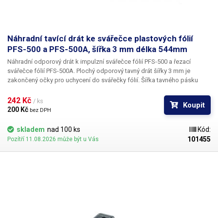
Náhradní tavící drát ke svářečce plastových fólií
PFS-500 a PFS-500A, šířka 3 mm délka 544mm
Náhradní odporový drát k impulzní svářečce fólií PFS-500 a řezací
svářečce fólií PFS-500A. Plochý odporový tavný drát šířky 3 mm je
zakončený očky pro uchycení do svářečky fólií. Šířka tavného pásku
udává celkovou šíři sváru.
242 Kč 
/ ks
Koupit
200 Kč 
bez DPH
skladem
nad 100 ks
Kód:
101455
Pozítří 11.08.2026 může být u Vás