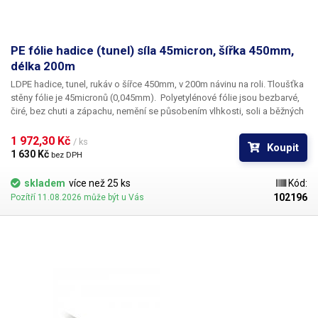
PE fólie hadice (tunel) síla 45micron, šířka 450mm,
délka 200m
LDPE hadice, tunel, rukáv o šířce 450mm, v 200m návinu na roli
. Tloušťka
stěny fólie je
45micronů
(0,045mm). ​Polyetylénové fólie jsou bezbarvé,
čiré, bez chuti a zápachu, nemění se působením vlhkosti, soli a běžných
chemikálií. Mají dlouhou životnost, jsou pružné, teplem lehce svařitelné,
odolné proti mrazu a vlhkosti. Fólie je vhodná pro výrobu pytlů, sáčků a
1 972,30 Kč 
/ ks
Koupit
obalů jakéhokoliv zboží. PE fólie jsou zdravotně nezávadné, 100%
1 630 Kč 
bez DPH
recyklovatelné a jsou vhodné i pro balení potravin (certifikát k
dispozici). Jako obalový prostředek splňují požadavky zákona č.
skladem
více než 25 ks
Kód:
477/2001 Sb. (zákon o obalech). Ideální pro svařování všemi impulsními
102196
Pozítří 11.08.2026 může být u Vás
svářečkami z naší nabídky. Cena je za roli 200 metrů. Materiál: LD-PE
(Low Density Polyethylen) Tloušťka materiálu: 45micron (0,045mm)*2
Šířka: 450mm Délka návinu: 200 metrů Barva: čirá Tolerance rozměrů +/-
10%