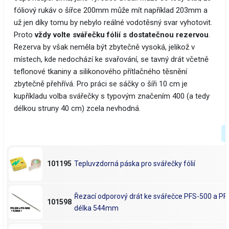
fóliový rukáv o šířce 200mm může mít například 203mm a
už jen díky tomu by nebylo reálné vodotěsný svar vyhotovit.
Proto
vždy volte svářečku fólií s dostatečnou rezervou
.
Rezerva by však neměla být zbytečně vysoká, jelikož v
místech, kde nedochází ke svařování, se tavný drát včetně
teflonové tkaniny a silikonového přítlačného těsnění
zbytečně přehřívá. Pro práci se sáčky o šíři 10 cm je
kupříkladu volba svářečky s typovým značením 400 (a tedy
délkou struny 40 cm) zcela nevhodná.
101195
Tepluvzdorná páska pro svářečky fólií
Řezací odporový drát ke svářečce PFS-500 a P
101598
délka 544mm