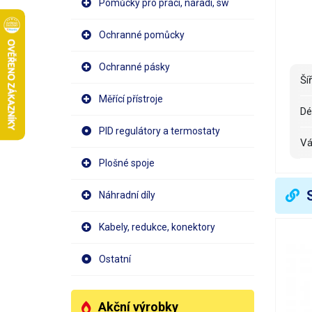
Pomůcky pro práci, nářadí, sw
Ochranné pomůcky
Ochranné pásky
Š
Měřící přístroje
D
PID regulátory a termostaty
V
Plošné spoje
Náhradní díly
Kabely, redukce, konektory
Ostatní
Akční výrobky