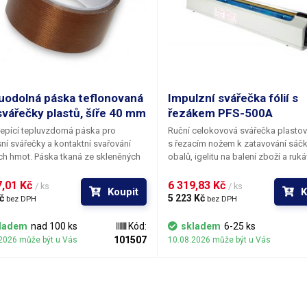
uodolná páska teflonovaná
Impulzní svářečka fólií s
svářečky plastů, šíře 40 mm
řezákem PFS-500A
pící tepluvzdorná páska pro
Ruční celokovová svářečka plastový
ní svářečky a kontaktní svařování
s řezacím nožem
k zatavování sáčk
h hmot. Páska tkaná ze skleněných
obalů, igelitu na balení zboží a ruká
 slouží k oddělení svařované fólie
LDPE, HDPE, BOPP, PVC fólií. Svářecí lišta
rchu tavného drátu. Při opotřebení a
má délku
500 mm
a umožňuje tak p
,01 Kč 
6 319,83 Kč 
/ ks
/ ks
Koupit
K
ení ochranné pásky dochází
všemi plastovými pásy do této šíře
č 
5 223 Kč 
bez DPH
bez DPH
ému kontaktu svářené fólie s topným
svaru je
50 cm
. Výsledný svár je m
m a k připékání. Pro zajištění
oříznout pomocí integrovaného nož
ladem
nad 100 ks
Kód:
skladem
6-25 ks
ích vlastností povrchu zejména
výrazně urychluje práci oproti svá
101507
2026 může být u Vás
10.08.2026 může být u Vás
edu nízké připékavosti jsou skleněná
bez nože, kde je třeba provádět d
 tkaniny potažena vrstvou
ořez mimo svářečku. Vhodné zejm
trafluorethylenu (teflonu).
kontinuální balení s využitím neko
igelitových tunelů (igelitové rukávy)
pak není třeba dodatečně stříhat. 