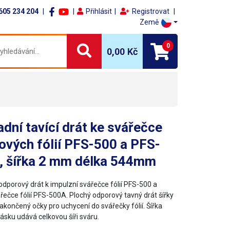
605 234 204
Přihlásit
Registrovat
Země
0
0,00 Kč
dní tavící drát ke svářečce
ových fólií PFS-500 a PFS-
, šířka 2 mm délka 544mm
odporový drát k impulzní svářečce fólií PFS-500 a
řečce fólií PFS-500A. Plochý odporový tavný drát šířky
akončený očky pro uchycení do svářečky fólií. Šířka
ásku udává celkovou šíři sváru.