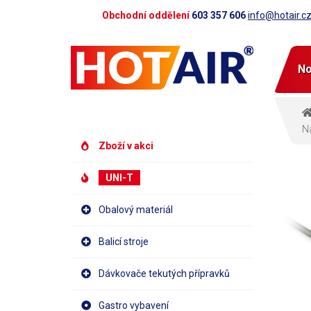
Obchodní oddělení
603 357 606
info@hotair.c
No
Ná
Zboží v akci
UNI-T
Obalový materiál
Balicí stroje
Dávkovače tekutých přípravků
Gastro vybavení