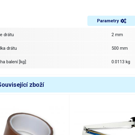
Parametry
íře drátu
2 mm
élka drátu
500 mm
áha balení [kg]:
0.0113 kg
Související zboží