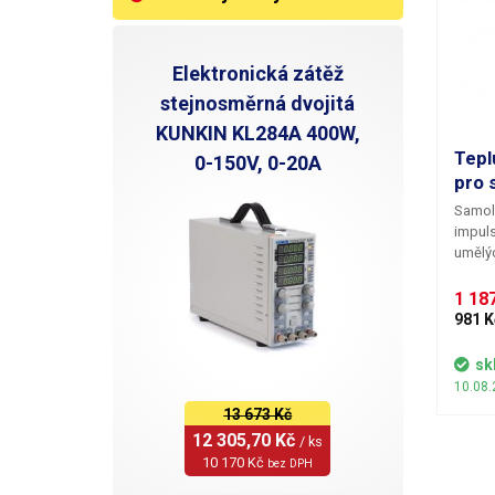
Elektronická zátěž
stejnosměrná dvojitá
KUNKIN KL284A 400W,
Tepl
0-150V, 0-20A
pro 
Samole
impuls
umělýc
vláken
od pov
1 187
prodř
981 K
k přím
tělese
sk
ideáln
10.08.
z pohl
13 673 Kč
vlákna
12 305,70 Kč 
/ ks
polyte
10 170 Kč 
bez DPH