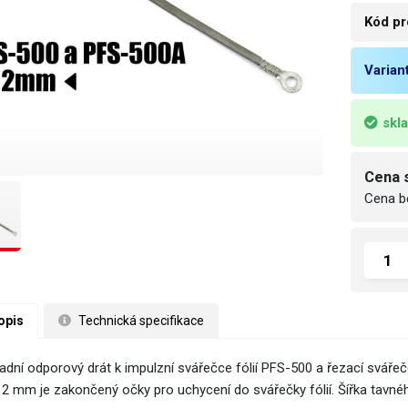
Kód pr
Varian
skl
Cena 
Cena b
opis
 Technická specifikace
adní odporový drát k impulzní svářečce fólií PFS-500 a řezací svářeč
y 2 mm je zakončený očky pro uchycení do svářečky fólií. Šířka tavné