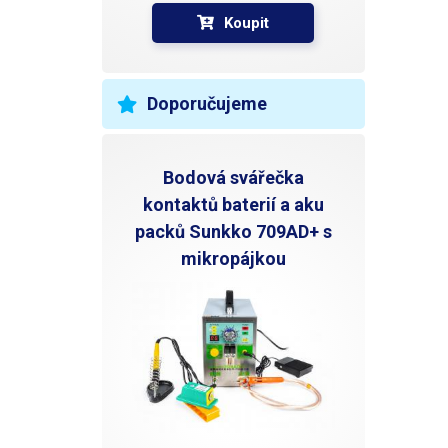
Koupit
Doporučujeme
Bodová svářečka
kontaktů baterií a aku
packů Sunkko 709AD+ s
mikropájkou