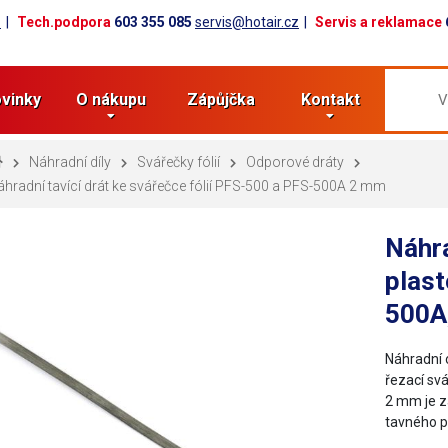
z
Tech.podpora
603 355 085
servis@hotair.cz
Servis a reklamace
vinky
O nákupu
Zápůjčka
Kontakt
Náhradní díly
Svářečky fólií
Odporové dráty
hradní tavící drát ke svářečce fólií PFS-500 a PFS-500A 2 mm
Náhra
plast
500A
Náhradní 
řezací svá
2 mm je z
tavného p