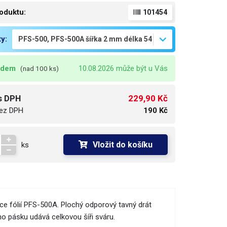
oduktu:
101454
ty:
adem
10.08.2026 může být u Vás
(nad 100 ks)
229,90 Kč
s DPH
ez DPH
190 Kč
Vložit do košíku
ks
ce fólií PFS-500A. Plochý odporový tavný drát
ho pásku udává celkovou šíři sváru.